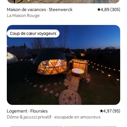
Maison de vacances · Steenwerck
Note moyenne 
4,89 (305)
La Maison Rouge
Coup de cœur voyageurs
Coup de cœur voyageurs
Logement · Floursies
Note moyenne
4,97 (95)
Dôme & jacuzzi privatif · escapade en amoureux