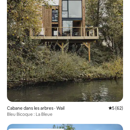
Cabane dans les arbres · Wail
Note moye
5 (62)
Bleu Bicoque : La Bleue