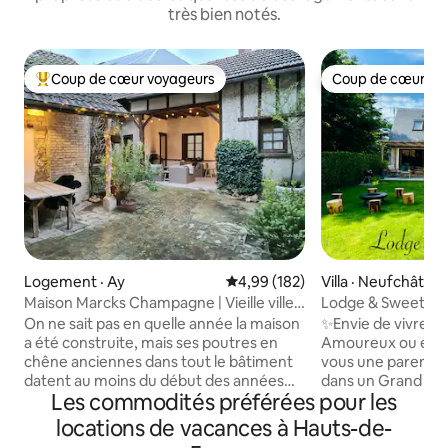
très bien notés.
Coup de cœur voyageurs
Coup de cœur vo
Coup de cœur voyageurs parmi les plus aimés
Coup de cœur vo
Logement · Ay
Note moyenne de 4,99 sur 5, 1
4,99 (182)
Villa · Neufchâtel
Maison Marcks Champagne | Vieille ville
Lodge & Sweety S
d'Ay
Etre~Cinéma~Bra
On ne sait pas en quelle année la maison
✨Envie de vivre 
a été construite, mais ses poutres en
Amoureux ou entre Ami
chêne anciennes dans tout le bâtiment
vous une parenth
datent au moins du début des années
dans un Grand Spa 
Les commodités préférées pour les
1600. Les hauts plafonds offrent un
romantique sous le 
espace spacieux et aéré mais très
invitation au voya
locations de vacances à Hauts-de-
confortable sur trois étages. La cour
💦Détendez-vous d