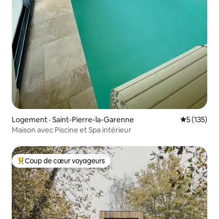
Logement · Saint-Pierre-la-Garenne
Note moyen
5 (135)
Maison avec Piscine et Spa intérieur
Coup de cœur voyageurs
Coup de cœur voyageurs parmi les plus aimés