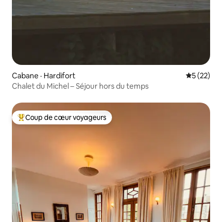
Cabane · Hardifort
Note moye
5 (22)
Chalet du Michel – Séjour hors du temps
Coup de cœur voyageurs
Coup de cœur voyageurs parmi les plus aimés