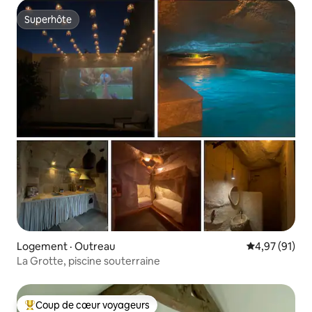
Superhôte
Superhôte
Logement · Outreau
Note moyenne
4,97 (91)
La Grotte, piscine souterraine
Coup de cœur voyageurs
Coup de cœur voyageurs parmi les plus aimés