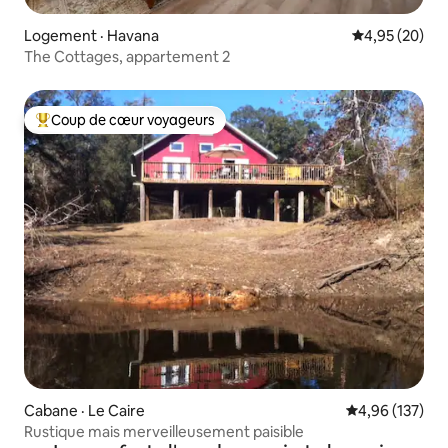
Logement · Havana
Note moyenne
4,95 (20)
The Cottages, appartement 2
Coup de cœur voyageurs
Coup de cœur voyageurs parmi les plus aimés
Cabane · Le Caire
Note moyenne 
4,96 (137)
Rustique mais merveilleusement paisible