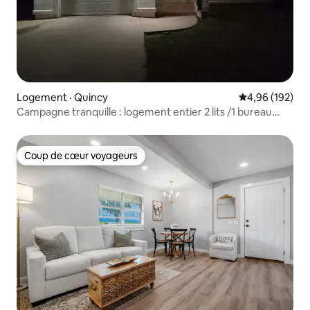
Logement · Quincy
Note moyenne 
4,96 (192)
Campagne tranquille : logement entier 2 lits /1 bureau
/2 salles de bain
Coup de cœur voyageurs
Coup de cœur voyageurs