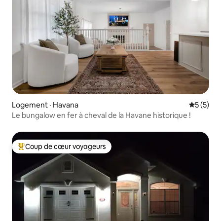
Logement · Havana
Note moy
5 (5)
Le bungalow en fer à cheval de la Havane historique !
Coup de cœur voyageurs
Coup de cœur voyageurs parmi les plus aimés