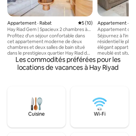
Appartement · Rabat
Note moyenne de 5 sur 5, 
5 (10)
Appartement · Ra
Hay Riad Gem | Spacieux 2 chambres à
Appartement de l
proximité de tout
centre-ville
Profitez d'un séjour confortable dans
Séjournez à l'inté
cet appartement moderne de deux
résidentiel le plus
chambres et deux salles de bain situé
élégant appartem
dans le prestigieux quartier Hay Riad de
meublé est situé d
Les commodités préférées pour les
Rabat. Parfait pour les familles, les amis
quartier de Hay Ri
ou les voyageurs d'affaires,
complexe Prestig
locations de vacances à Hay Riyad
l'appartement dispose d'un salon
Carrefour, et de p
spacieux, d'une cuisine entièrement
Paul. Sophistiqué e
équipée, d'une connexion Wi-Fi haute
qualités qui défini
vitesse et de tout ce qu'il faut pour un
maison. L'apparte
séjour relaxant. Idéalement situé à
deux pas de la rue 
proximité de restaurants, de cafés, de
boutiques, cafés et
magasins et de quartiers d'affaires, il
seulement 10 min en
offre la combinaison parfaite de confort,
ville.
Cuisine
Wi-Fi
de commodité et d'emplacement de
choix.