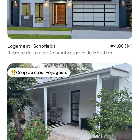
Logement · Schofields
Note moyenne
4,86 (14)
Retraite de luxe de 4 chambres près de la station
Schofields
Coup de cœur voyageurs
Coup de cœur voyageurs parmi les plus aimés