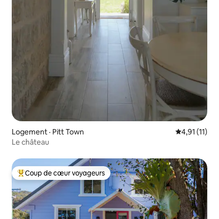
Logement · Pitt Town
Note moyenne
4,91 (11)
Le château
Coup de cœur voyageurs
Coup de cœur voyageurs parmi les plus aimés