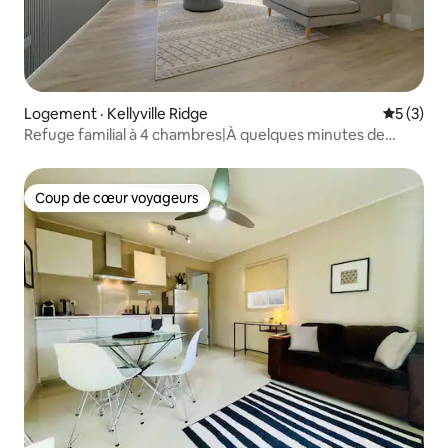
Logement · Kellyville Ridge
Note moy
5 (3)
Refuge familial à 4 chambres|À quelques minutes de
Stanhope LC
Coup de cœur voyageurs
Coup de cœur voyageurs