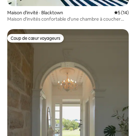
Maison d'invité · Blacktown
Note moye
5 (14)
Maison d'invités confortable d'une chambre à coucher
près des attractions touristiques
Coup de cœur voyageurs
Coup de cœur voyageurs