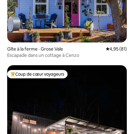
Gîte à la ferme · Grose Vale
Note moyenne
4,95 (81)
Escapade dans un cottage à Cenzo
Coup de cœur voyageurs
Coup de cœur voyageurs parmi les plus aimés