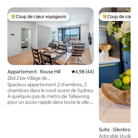
Coup de cœur voyageurs
Coup de cœur 
Coup de cœur voyageurs parmi les plus aimés
Coup de cœur voy
Appartement · Rouse Hill
Note moyenne de 4,98 sur 5, 
4,98 (44)
2bd 2 ba•Village de
Tallawong•Métro•Tout neuf•Coucher de
Spacieux appartement 2 chambres, 2
soleil
chambres dans le nord-ouest de Sydney.
À quelques pas du métro de Tallawong
pour un accès rapide dans toute la ville.
Cafés, restaurants et boutiques se
trouvent juste en bas. Peut accueillir 6
personnes avec tous les nouveaux
meubles, appareils électroménagers et
Suite · Glenbrook
toute la cuisine. Profitez d'une vue sur le
Adorable studio 
coucher du soleil depuis le balcon avec