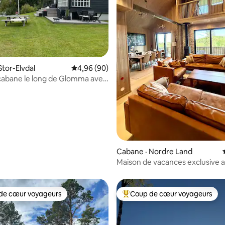
sur 5, 147 commentaires
Stor-Elvdal
Note moyenne de 4,96 sur 5, 90 commentai
4,96 (90)
cabane le long de Glomma avec
Cabane · Nordre Land
Maison de vacances exclusive 
jacuzzi et table de billard
de cœur voyageurs
Coup de cœur voyageurs
cœur voyageurs parmi les plus aimés
Coup de cœur voyageurs parmi 