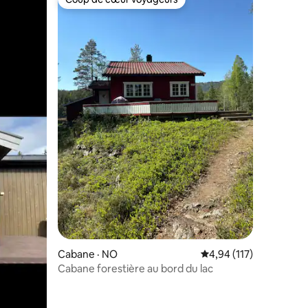
Coup de cœur voyageurs
res
Cabane · NO
Note moyenne de 4,94
4,94 (117)
Cabane forestière au bord du lac