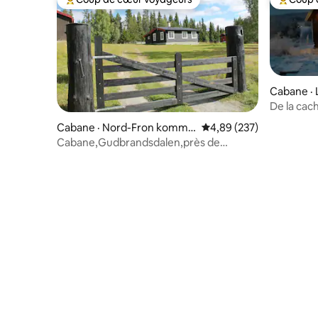
Coup de cœur voyageurs parmi les plus aimés
Coup de 
Cabane ·
De la cach
carte No
Cabane · Nord-Fron kommu
Note moyenne de 4,89 
4,89 (237)
ne
Cabane,Gudbrandsdalen,près de
Rondane et Jotunheimen