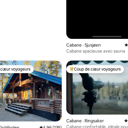
Cabane · Sjusjøen
N
Cabane spacieuse avec sauna
 cœur voyageurs
Coup de cœur voyageurs
 cœur voyageurs
Coup de cœur voyageurs parmi 
Cabane · Ringsaker
N
Cabane confortable, idéale pou
sur 5, 108 commentaires
Grötholen
Note moyenne de 4,96 sur 5, 135 commentai
4,96 (135)