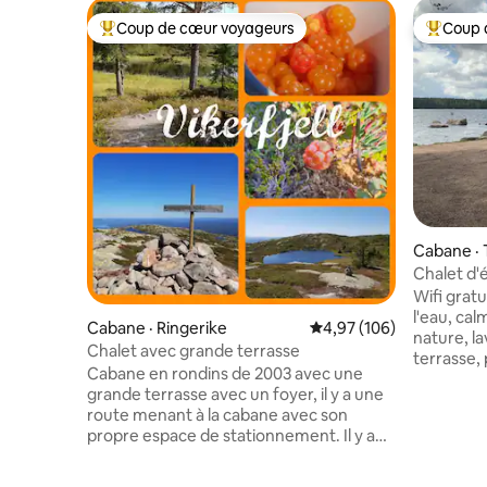
Coup de cœur voyageurs
Coup 
Coup de cœur voyageurs parmi les plus aimés
Coup de 
Cabane · 
Chalet d'
Wifi gratu
l'eau, cal
Cabane · Ringerike
Note moyenne de 4,97 
4,97 (106)
nature, la
Chalet avec grande terrasse
terrasse,
Cabane en rondins de 2003 avec une
toilettes
grande terrasse avec un foyer, il y a une
tout a été ré
route menant à la cabane avec son
apporter v
propre espace de stationnement. Il y a
serviettes. Le nettoyage doit 
de l'électricité dans la cabane, l'eau peut
effectué a
être recueillie dans le poste d'eau sur le
en profon