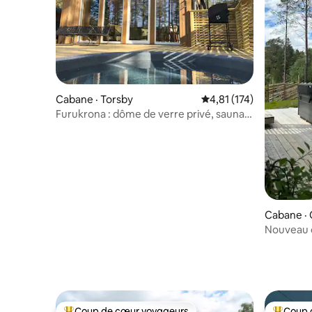
Cabane · Torsby
Note moyenne de 4,81 
4,81 (174)
Furukrona : dôme de verre privé, sauna
et jacuzzi !
Cabane ·
Nouveau c
Jacuzzi, 
Coup de cœur voyageurs
Coup 