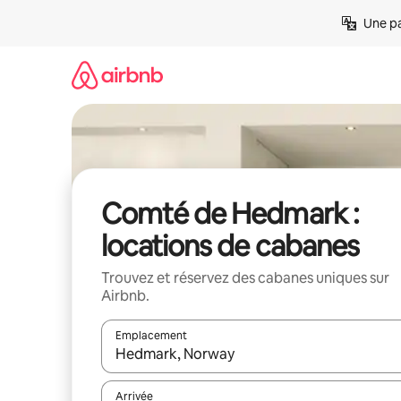
Aller
Une pa
directement
au
contenu
Comté de Hedmark :
locations de cabanes
Trouvez et réservez des cabanes uniques sur
Airbnb.
Emplacement
Quand les résultats sont affichés, parcourez-les en 
Arrivée