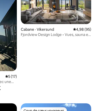
Cabane · Vikersund
Note moyenne de 4,98
4,98 (95)
Fjordview Design Lodge • Vues, sauna et
bain à remous
res
Note moyenne de 5 sur 5, 17 commentaires
5 (17)
vec une
x
Coup de cœur voyageurs