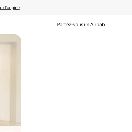
e d'origine
Partez-vous un Airbnb
et en les faisant glisser.