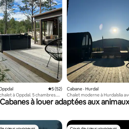
sur 5, 174 commentaires
 Oppdal
Note moyenne de 5 sur 5, 52 commentai
5 (52)
Cabane · Hurdal
halet à Oppdal. 5 chambres.
Chalet moderne à Hurdalslia a
Cabanes à louer adaptées aux animau
grand espace extérieur.
vue magnifique
de cœur voyageurs
Coup de cœur voyageurs