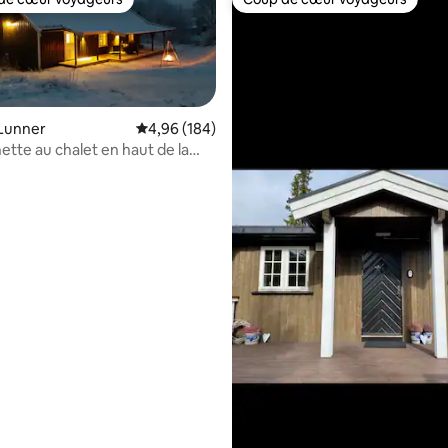
cœur voyageurs parmi les plus aimés
Coup de cœur voyageurs
 Lunner
Note moyenne de 4,96 sur 5, 184 commentai
4,96 (184)
ette au chalet en haut de la
rdmark
sur 5, 237 commentaires