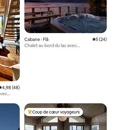
res
Cabane · Flå
Note moyenne de 5
5 (24)
Chalet au bord du lac avec
jacuzzi | Kayak | Norefjell
Note moyenne de 4,98 sur 5, 48 commentaires
4,98 (48)
avec
Coup de cœur voyageurs
les plus aimés
Coup de cœur voyageurs parmi les plus aimés