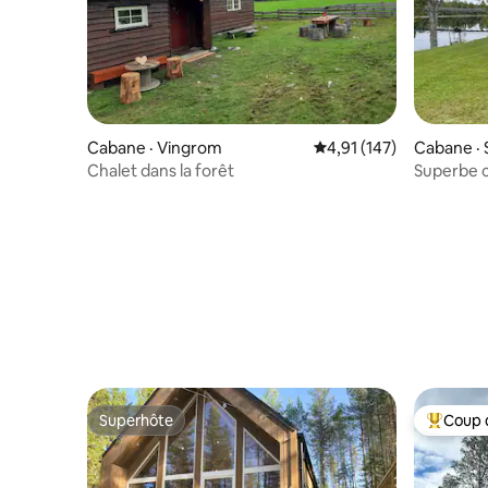
Cabane · Vingrom
Note moyenne de 4,91 
4,91 (147)
Cabane · 
Chalet dans la forêt
Superbe 
sauna
Superhôte
Coup 
Superhôte
Coup de 