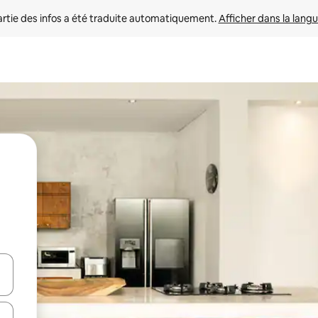
rtie des infos a été traduite automatiquement. 
Afficher dans la langu
utilisant les flèches vers le haut et vers le bas, ou en appuyant dessus 