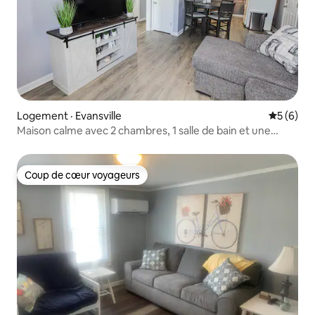
Logement · Evansville
Note moy
5 (6)
Maison calme avec 2 chambres, 1 salle de bain et une
télévision intelligente.
Coup de cœur voyageurs
Coup de cœur voyageurs