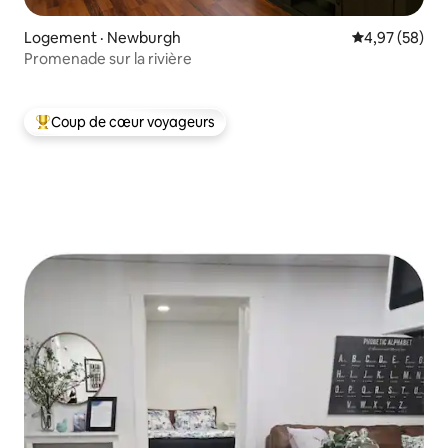
Logement · Newburgh
Note moyenne
4,97 (58)
Promenade sur la rivière
Coup de cœur voyageurs
Coup de cœur voyageurs parmi les plus aimés