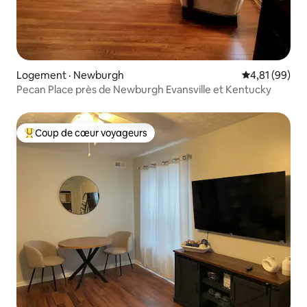
Logement · Newburgh
Note moyenne
4,81 (99)
Pecan Place près de Newburgh Evansville et Kentucky
Coup de cœur voyageurs
Coup de cœur voyageurs parmi les plus aimés