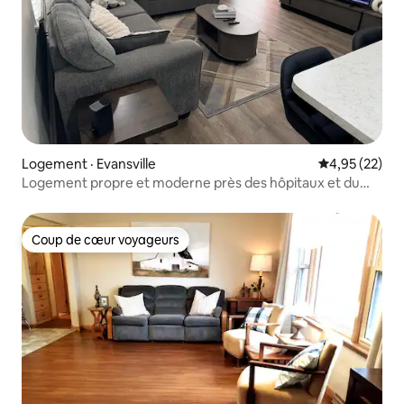
Logement · Evansville
Note moyenne
4,95 (22)
Logement propre et moderne près des hôpitaux et du
campus
Coup de cœur voyageurs
Coup de cœur voyageurs