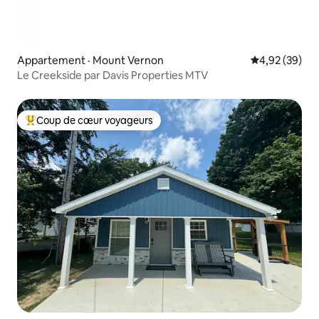
Appartement · Mount Vernon
Note moyenne
4,92 (39)
Le Creekside par Davis Properties MTV
Coup de cœur voyageurs
Coup de cœur voyageurs parmi les plus aimés