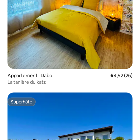
Appartement · Dabo
Note moyenne
4,92 (26)
La tanière du katz
Superhôte
Superhôte