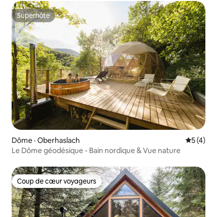
Superhôte
Superhôte
Dôme · Oberhaslach
Note moy
5 (4)
Le Dôme géodésique - Bain nordique & Vue nature
Coup de cœur voyageurs
Coup de cœur voyageurs