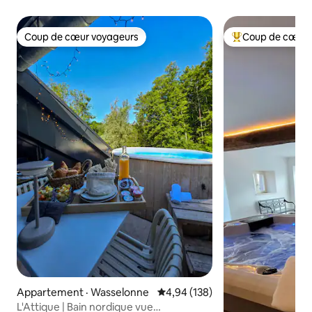
Coup de cœur voyageurs
Coup de cœur 
Coup de cœur voyageurs
Coup de cœur voy
Appartement · Wasselonne
Note moyenne de 4,94 sur 5, 1
4,94 (138)
L'Attique | Bain nordique vue