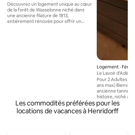
panoramique rivière
Découvrez un logement unique au cœur
de la forêt de Wasselonne niché dans
une ancienne filature de 1813,
entièrement rénovée pour offrir un
cadre exceptionnel en pleine nature. Il
peut accueillir de 2 à 4 personnes,
mêlant le charme de l’ancien avec le
confort moderne. Une vue imprenable
sur la forêt et la rivière vous plonge
immédiatement dans une ambiance
apaisante. Vous pourrez profiter d’un
Logement · Fénét
bain nordique privatif, conçu pour deux
personnes et chauffé au feu de bois. A
Le Lavoir d'Adèle 5 étoiles Spa & Sauna
30 mn de Strasbourg.
Privatif
Pour 2 Adultes ma
ans max) Bienvenue dans cette
ancienne tannerie 
histoire, niché au 
Les commodités préférées pour les
d’un magnifique c
Lavoir d Adèle alli
locations de vacances à Henridorff
au confort modern
inoubliable Espace bien-être
entièrement privat
Suite spacieuse ave