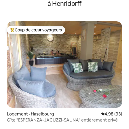
à Henridorff
Coup de cœur voyageurs
Coup de cœur voyageurs parmi les plus aimés
Logement · Haselbourg
Note moyenne
4,98 (93)
Gîte "ESPERANZA-JACUZZI-SAUNA" entièrement privé