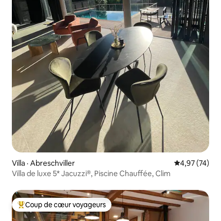
Villa · Abreschviller
Note moyenne
4,97 (74)
Villa de luxe 5* Jacuzzi®, Piscine Chauffée, Clim
Coup de cœur voyageurs
Coup de cœur voyageurs parmi les plus aimés