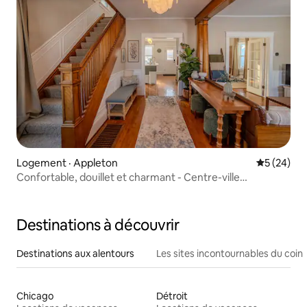
Logement · Appleton
Note moye
5 (24)
Confortable, douillet et charmant - Centre-ville
d'Appleton
Destinations à découvrir
Destinations aux alentours
Les sites incontournables du coin
Chicago
Détroit