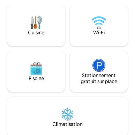
Deux marches pour
marches), le garage attenant pour
maison. La chamb
2 voitures, le patio, la vue sur le parc
comprend une douc
(Peters Park), le concept ouvert avec
plate avec foyer ex
une grande cuisine complète, la salle à
Nous vous encoura
manger et le salon. Baignoire complète à
mangeoires pour o
Cuisine
Wi-Fi
double entrée, lave-linge et sèche-linge
graines pour oiseau
dans le logement. À quelques minutes
de jetée, mais il 
du Centre nordique Ariens et de leurs
l'eau à 1 mile, au 
autres sites.
Calumet. À sept mi
High Cliff.
Stationnement
Piscine
gratuit sur place
Climatisation