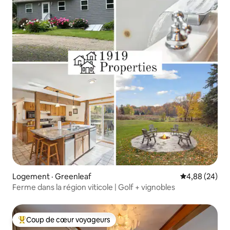
Logement · Greenleaf
Note moyenne
4,88 (24)
Ferme dans la région viticole | Golf + vignobles
Coup de cœur voyageurs
Coup de cœur voyageurs parmi les plus aimés