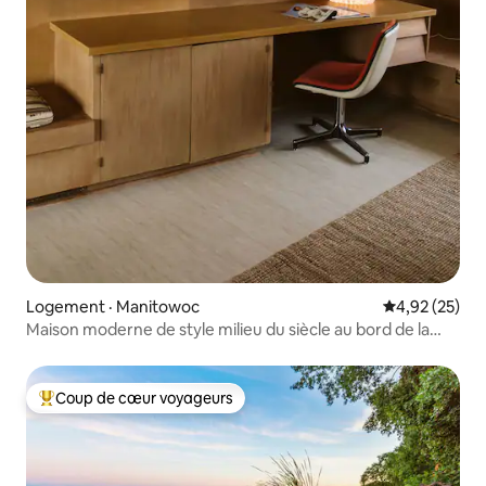
Logement · Manitowoc
Note moyenne
4,92 (25)
Maison moderne de style milieu du siècle au bord de la
rivière
Coup de cœur voyageurs
Coup de cœur voyageurs parmi les plus aimés