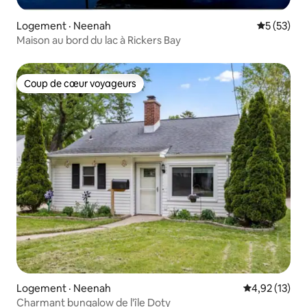
Logement · Neenah
Note moye
5 (53)
Maison au bord du lac à Rickers Bay
Coup de cœur voyageurs
Coup de cœur voyageurs
Logement · Neenah
Note moyenne
4,92 (13)
Charmant bungalow de l'île Doty