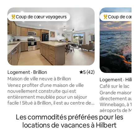
Coup de cœur voyageurs
Coup de cœur 
Coup de cœur voyageurs parmi les plus aimés
Coup de cœur voy
Logement · Brillion
Note moyenne de 5 sur 5, 
5 (42)
Maison de ville neuve à Brillion
Logement · Hilber
Venez profiter d'une maison de ville
Café sur le lac
nouvellement construite qui est
Grande maison de 
entièrement meublée pour un séjour
directement au no
facile ! Situé à Brillion, il est au centre de
Winnebago, à 1 h 
Manitowoc, Green Bay et Appleton
aéroports de Milw
(environ 25 minutes de chacun et
Les commodités préférées pour les
et à 3 heures au 
40 minutes de Lambeau Field!). Profitez
imprenable. À quel
locations de vacances à Hilbert
de nombreuses commodités comme le
Espace principal o
chauffage au sol zoné, la climatisation
Jeux/livres/carte
murale, l'entrée de plain-pied (pas de