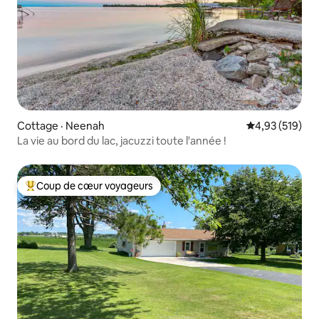
Cottage · Neenah
Note moyenne 
4,93 (519)
La vie au bord du lac, jacuzzi toute l'année !
Coup de cœur voyageurs
Coup de cœur voyageurs parmi les plus aimés