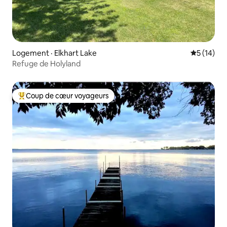
Logement · Elkhart Lake
Note moye
5 (14)
Refuge de Holyland
Coup de cœur voyageurs
Coup de cœur voyageurs parmi les plus aimés