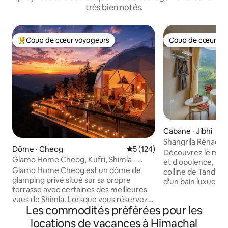
très bien notés.
Coup de cœur voyageurs
Coup de cœur vo
Coup de cœur voyageurs parmi les plus aimés
Coup de cœur vo
Cabane · Jibhi
Shangrila Rénao -
Dôme · Cheog
Note moyenne de 5 sur 5, 1
5 (124)
Découvrez le méla
Glamo Home Cheog, Kufri, Shimla –
et d'opulence, pe
Séjour privé
Glamo Home Cheog est un dôme de
colline de Tandi pr
glamping privé situé sur sa propre
d'un bain luxueux
terrasse avec certaines des meilleures
chaud tout en pro
vues de Shimla. Lorsque vous réservez,
imprenable direct
Les commodités préférées pour les
tout l'espace est exclusivement à vous,
baignoire. Niché à 
ce qui vous offre une intimité et un
route et de la circu
locations de vacances à Himachal