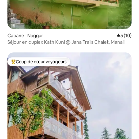
Cabane · Naggar
Note moye
5 (10)
Séjour en duplex Kath Kuni @ Jana Trails Chalet, Manali
Coup de cœur voyageurs
Coup de cœur voyageurs parmi les plus aimés