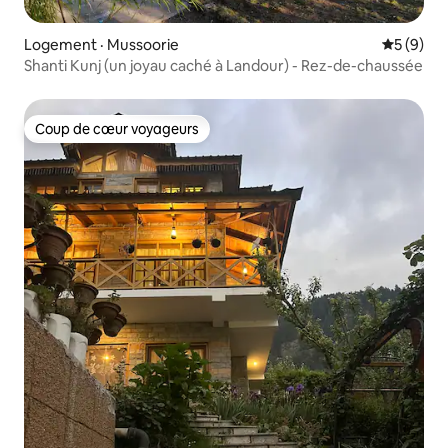
Logement · Mussoorie
Note moy
5 (9)
Shanti Kunj (un joyau caché à Landour) - Rez-de-chaussée
Coup de cœur voyageurs
Coup de cœur voyageurs