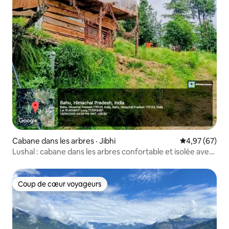
Cabane dans les arbres · Jibhi
Note moyenne
4,97 (67)
Lushal : cabane dans les arbres confortable et isolée avec
vue imprenable
Coup de cœur voyageurs
Coup de cœur voyageurs