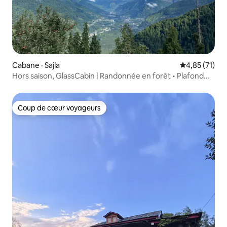
Cabane · Sajla
Note moyenne
4,85 (71)
Hors saison, GlassCabin | Randonnée en forêt • Plafond
vitré • Wi-Fi
Coup de cœur voyageurs
Coup de cœur voyageurs