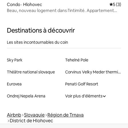
Condo · Hlohovec
Note moy
5 (3)
Beau, nouveau logement dans l'intimité. Appartement
dans le centre
Destinations à découvrir
Les sites incontournables du coin
Sky Park
Tehelné Pole
Théâtre national slovaque
Corvinus Velky Meder thermique
Eurovea
Penati Golf Resort
Ondrej Nepela Arena
Voir plus d'éléments
Airbnb
Slovaquie
Région de Trnava
District de Hlohovec