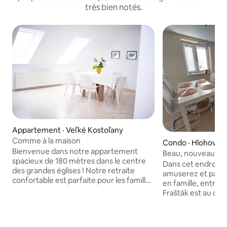
très bien notés.
Appartement · Veľké Kostoľany
Comme à la maison
Condo · Hlohovec
Bienvenue dans notre appartement
Beau, nouveau log
spacieux de 180 mètres dans le centre
Appartement dans
Dans cet endroit 
des grandes églises ! Notre retraite
amuserez et pass
confortable est parfaite pour les familles
en famille, entre 
et les particuliers, offrant une mini-salle
Frašták est au cen
de sport privée, un espace de travail
dispose d'un patio
dédié, un coin bibliothèque confortable
non payant. Cet appartement climatisé
et un espace de jeu pour les enfants.
dispose de 1 cham