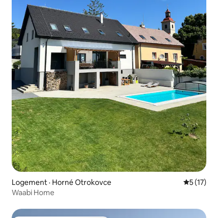
Logement · Horné Otrokovce
Note moye
5 (17)
Waabi Home