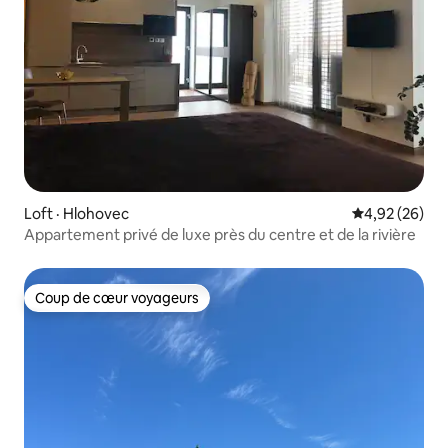
Loft · Hlohovec
Note moyenne
4,92 (26)
Appartement privé de luxe près du centre et de la rivière
Coup de cœur voyageurs
Coup de cœur voyageurs