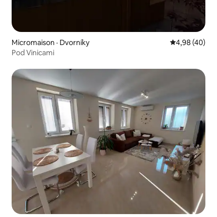
Micromaison · Dvorníky
Note moyenne
4,98 (40)
Pod Vinicami