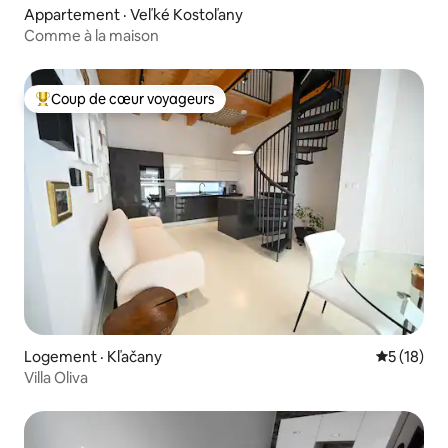
Appartement · Veľké Kostoľany
Comme à la maison
Coup de cœur voyageurs
Coup de cœur voyageurs parmi les plus aimés
Logement · Kľačany
Note moye
5 (18)
Villa Oliva