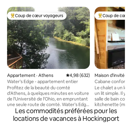
Coup de cœur voyageurs
Coup de cœur 
Coup de cœur voyageurs parmi les plus aimés
Coup de cœur voy
Appartement · Athens
Note moyenne de 4,98 sur 5, 6
4,98 (632)
Maison d'invité · B
Water's Edge - appartement entier
Cabane confortab
Profitez de la beauté du comté
Le chalet a un loft
d'Athens, à quelques minutes en voiture
un lit simple. Il y a
de l'Université de l'Ohio, en empruntant
salle de bain comp
une seule route de comté. Water's Edge,
kitchenette (micr
Les commodités préférées pour les
un appartement au 2e étage
mini-réfrigérateur)
exceptionnellement propre, idéal pour 1
Vous pourrez utilis
locations de vacances à Hockingport
personne ou un couple, surplombe un
extérieure qui dis
étang de 3 acres sur 5 acres dans une
réfrigérateur comp