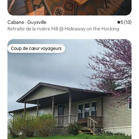
Cabane · Guysville
Note moye
5 (13)
Retraite de la rivière Mill @ Hideaway on the Hocking
Coup de cœur voyageurs
Coup de cœur voyageurs