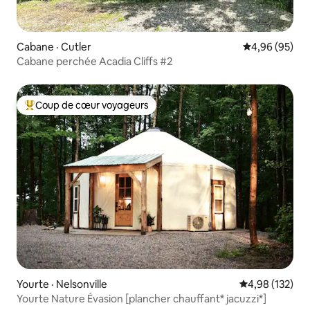
Cabane · Cutler
Note moyenne
4,96 (95)
Cabane perchée Acadia Cliffs #2
Coup de cœur voyageurs
Coup de cœur voyageurs parmi les plus aimés
Yourte · Nelsonville
Note moyenne 
4,98 (132)
Yourte Nature Évasion [plancher chauffant* jacuzzi*]