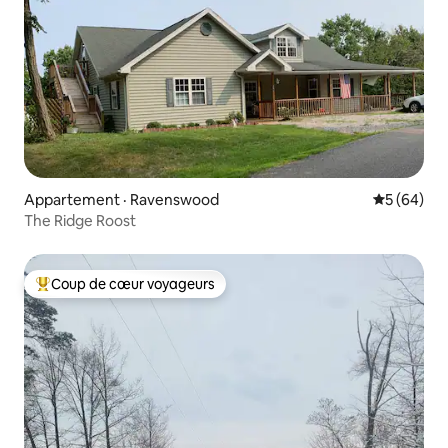
Appartement · Ravenswood
Note moye
5 (64)
The Ridge Roost
Coup de cœur voyageurs
Coup de cœur voyageurs parmi les plus aimés