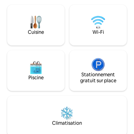
subdivision rurale sécuritaire. Avec
charbon de bois et
toutes les commodités dont vous avez
y a aussi des tabl
besoin, y compris une connexion Wi-Fi
extérieure sur une 
rapide, c'est un hébergement parfait
Le foyer est idéal 
lorsque vous visitez OU, assistez à des
fraîches en monta
festivals de musique, faites de la
l'historique Belpr
Cuisine
Wi-Fi
randonnée dans les collines ou
Parkersburg WVA. 
recherchez une retraite
service cellulaire 
d'écrivain/artiste inspirante. Pas de
PAS de wifi. La tél
baignade/navigation/plage. Occupation
antenne.
maximale : 2
Stationnement
Piscine
gratuit sur place
Climatisation