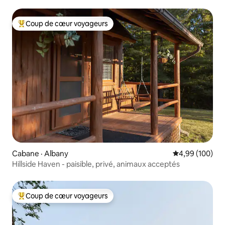
Coup de cœur voyageurs
Coup de cœur voyageurs parmi les plus aimés
Cabane · Albany
Note moyenne 
4,99 (100)
Hillside Haven - paisible, privé, animaux acceptés
Coup de cœur voyageurs
Coup de cœur voyageurs parmi les plus aimés