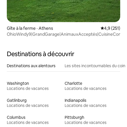
Gîte à la ferme · Athens
Note moyenne
4,9 (251)
OhioWindy9|GrandGarage|AnimauxAcceptés|CuisineCompl
Destinations à découvrir
Destinations aux alentours
Les sites incontournables du coin
Washington
Charlotte
Locations de vacances
Locations de vacances
Gatlinburg
Indianapolis
Locations de vacances
Locations de vacances
Columbus
Pittsburgh
Locations de vacances
Locations de vacances