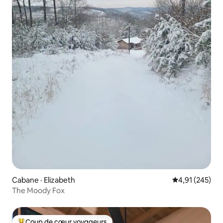
Cabane · Elizabeth
Note moyenne 
4,91 (245)
The Moody Fox
Coup de cœur voyageurs