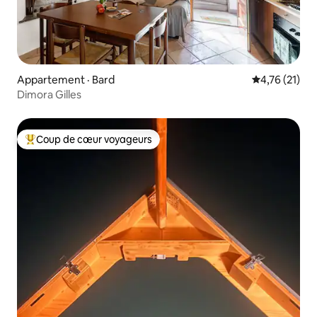
Appartement · Bard
Note moyenne
4,76 (21)
Dimora Gilles
Coup de cœur voyageurs
Coup de cœur voyageurs parmi les plus aimés