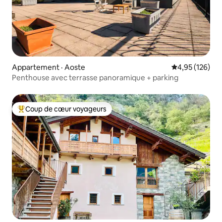
Appartement · Aoste
Note moyenne 
4,95 (126)
Penthouse avec terrasse panoramique + parking
Coup de cœur voyageurs
Coup de cœur voyageurs parmi les plus aimés