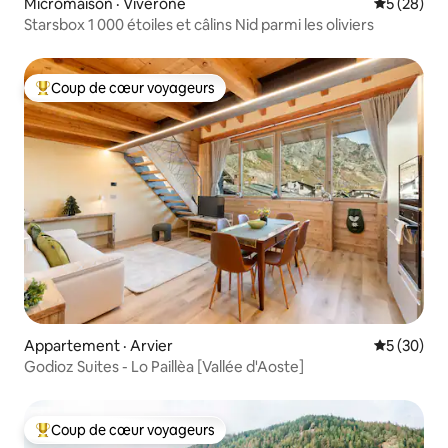
Micromaison · Viverone
Note moye
5 (28)
Starsbox 1 000 étoiles et câlins Nid parmi les oliviers
Coup de cœur voyageurs
Coup de cœur voyageurs parmi les plus aimés
Appartement · Arvier
Note moye
5 (30)
Godioz Suites - Lo Paillèa [Vallée d'Aoste]
Coup de cœur voyageurs
Coup de cœur voyageurs parmi les plus aimés