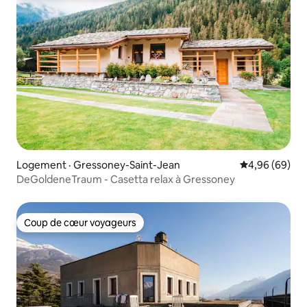
Logement · Gressoney-Saint-Jean
Note moyenne
4,96 (69)
DeGoldeneTraum - Casetta relax à Gressoney
Coup de cœur voyageurs
Coup de cœur voyageurs