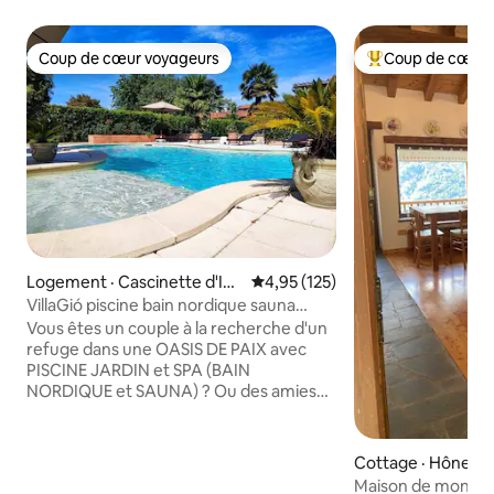
Coup de cœur voyageurs
Coup de cœur 
Coup de cœur voyageurs
Coup de cœur voy
Logement · Cascinette d'Ivr
Note moyenne de 4,95 sur 5, 1
4,95 (125)
ea
VillaGió piscine bain nordique sauna
usage exclusif
Vous êtes un couple à la recherche d'un
refuge dans une OASIS DE PAIX avec
PISCINE JARDIN et SPA (BAIN
NORDIQUE et SAUNA) ? Ou des amies
pour un WEEK-END différent ? Ou pour
un ANNIVERSAIRE? Ou pour un
ANNIVERSAIRE? Ou pour un WEEK-END
Cottage · Hône
CADEAU? Ou EN VOYAGE? VILLA GIO’
Maison de montagn