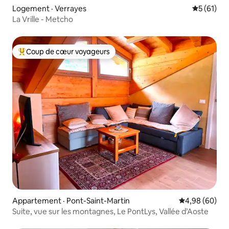
Logement · Verrayes
Note moye
5 (61)
La Vrille - Metcho
Coup de cœur voyageurs
Coup de cœur voyageurs parmi les plus aimés
Appartement · Pont-Saint-Martin
Note moyenne
4,98 (60)
Suite, vue sur les montagnes, Le PontLys, Vallée d’Aoste