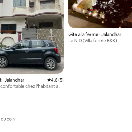
5 sur 5, 3 commentaires
Gîte à la ferme · Jalandhar
Le NID (Villa ferme B&K)
· Jalandhar
Note moyenne de 4,6 sur 5, 5 commentai
4,6 (5)
onfortable chez l'habitant à
 du coin