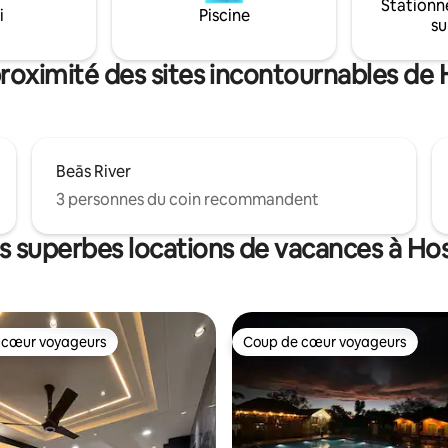
Stationn
séjour sans tracas. Situé sur
i
Piscine
su
e Hosiarpur . L'aéroport
 est à 18 km et la même route
 l'Himachal Pradesh pour le
roximité des sites incontournables de
Beās River
3 personnes du coin recommandent
s superbes locations de vacances à Ho
 cœur voyageurs
Coup de cœur voyageurs
 cœur voyageurs
Coup de cœur voyageurs