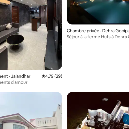
Chambre privée · Dehra Gopip
Séjour à la ferme Huts à Dehra
en Inde
 sur 5, 10 commentaires
ent · Jalandhar
Note moyenne de 4,79 sur 5, 29 commentai
4,79 (29)
ents d'amour