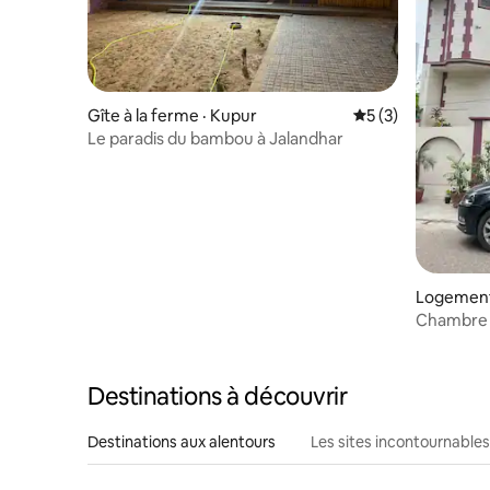
Gîte à la ferme · Kupur
Note moyenne de 
5 (3)
Le paradis du bambou à Jalandhar
Logement 
Chambre c
Jalandhar
Destinations à découvrir
Destinations aux alentours
Les sites incontournables