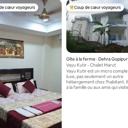
de cœur voyageurs
Coup de cœur voyageurs
cœur voyageurs parmi les plus aimés
Coup de cœur voyageurs parmi 
Gîte à la ferme · Dehra Gopipur
Vayu Kutir - Chalet Marut
Vayu Kutir est un micro compl
luxe, pas seulement un autre
hébergement chez l'habitant. I
à la famille ou aux amis qui visit
Baglamukhi et d'autres temple
Shaktipeeth à proximité, ou qui 
Kangra. Le chalet peut être configuré
avec un appartement d'une c
(jusqu'à 4 voyageurs) ou deux
appartements d'une chambre (
7 voyageurs) climatisés. Un ha