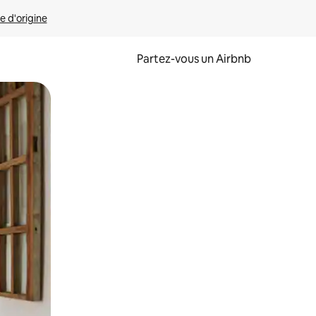
e d'origine
Partez-vous un Airbnb
et en les faisant glisser.