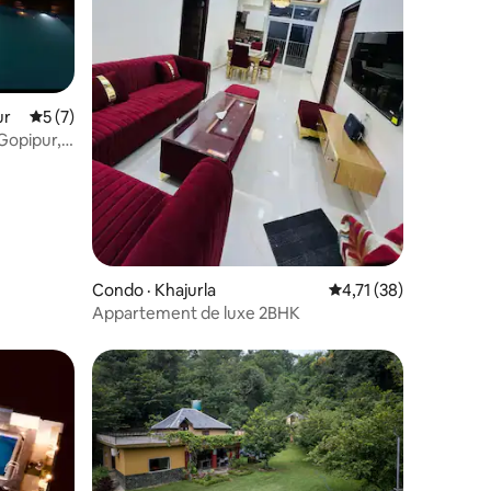
ur
Note moyenne de 5 sur 5, 7 commentaires
5 (7)
 Gopipur,
res
Condo · Khajurla
Note moyenne de 4,7
4,71 (38)
Appartement de luxe 2BHK