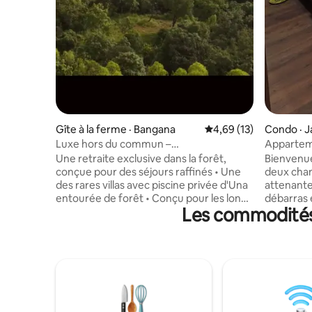
Gîte à la ferme · Bangana
Note moyenne de 4,69
4,69 (13)
Condo · J
Luxe hors du commun –
Appartem
4 chambres | Cinéma maison – Piscine –
(Confortab
Une retraite exclusive dans la forêt,
Bienvenu
Zone de jeux – Barbecue
conçue pour des séjours raffinés • Une
deux cham
des rares villas avec piscine privée d'Una
attenante,
entourée de forêt • Conçu pour les longs
débarras 
Les commodités 
séjours, les séjours de travail et les
équipée, p
retraites familiales haut de gamme
amis, les 
• Emplacement serein et à faible densité
d'affaire
avec un accès transparent aux
spacieux 
monuments spirituels et pittoresques •
reposer e
Préféré par les familles, les voyageurs
d'install
âgés et les voyageurs de longue durée •
connexion
Aligné de manière réfléchie avec un
conforta