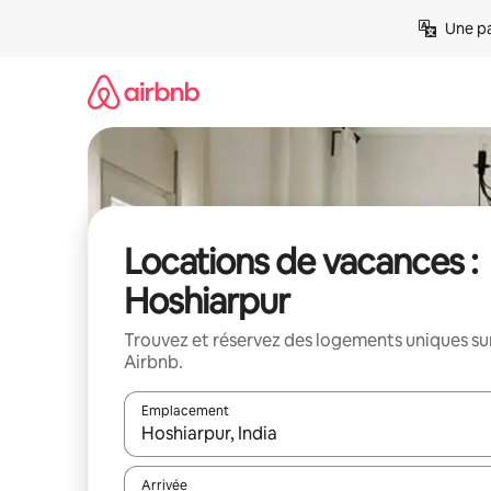
Aller
Une pa
directement
au
contenu
Locations de vacances :
Hoshiarpur
Trouvez et réservez des logements uniques su
Airbnb.
Emplacement
Quand les résultats sont affichés, parcourez-les en 
Arrivée