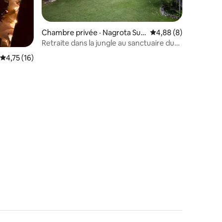
Chambre privée · Nagrota Suri
Note moyenne de 4,8
4,88 (8)
an
Retraite dans la jungle au sanctuaire du
lac Pong
Note moyenne de 4,75 sur 5, 16 commentaires
4,75 (16)
res