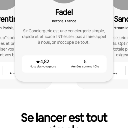
Fadel
entin
San
Bezons, France
n-Parisis, France
Sartrouvill
Sir Conciergerie est une conciergerie simple,
rapide et efficace ! N'hésitez pas à faire appel
up" spécialiste local en
20 ans d'expertise jurid
à nous, on s'occupe de tout !
ces et procédés sont
revenus locatifs. Opti
ser vos revenus tout en
tranquillité totale 
t vos biens.
exigea
4,82
5
Note des voyageurs
Années comme hôte
3
4,84
Années comme hôte
Note des voyageurs
Se lancer est tout