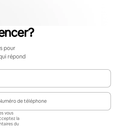
encer?
s pour
 qui répond
Numéro de téléphone
es vous
cceptez la
taires du