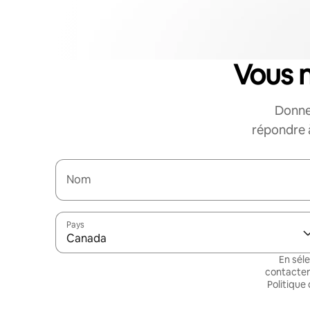
Vous 
Donne
répondre à
Nom
Pays
Canada
En sél
contacten
Politique 