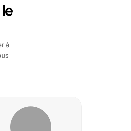
 le
r à
ous