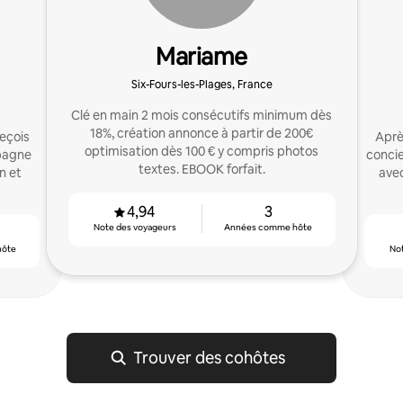
Mariame
Six-Fours-les-Plages, France
Clé en main 2 mois consécutifs minimum dès
18%, création annonce à partir de 200€
eçois
Après
optimisation dès 100 € y compris photos
pagne
concie
textes. EBOOK forfait.
n et
avec
4,94
3
Note des voyageurs
Années comme hôte
hôte
No
Trouver des cohôtes