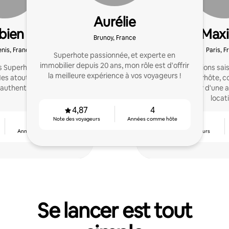
Aurélie
bien
Max
Brunoy, France
enis, France
Paris, F
Superhote passionnée, et experte en
immobilier depuis 20 ans, mon rôle est d'offrir
 Superhôte, je suis votre
Expert en locations sai
la meilleure expérience à vos voyageurs !
es atouts : réactivité,
de 10 ans. Superhôte, 
 authenticité.
cofondateur d'une 
locati
4,87
4
Note des voyageurs
Années comme hôte
11
4,84
Années comme hôte
Note des voyageurs
Se lancer est tout