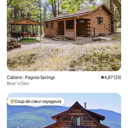
Cabane · Pagosa Springs
Note moyenne
4,87 (23)
Bear 's Den
Coup de cœur voyageurs
Coup de cœur voyageurs parmi les plus aimés