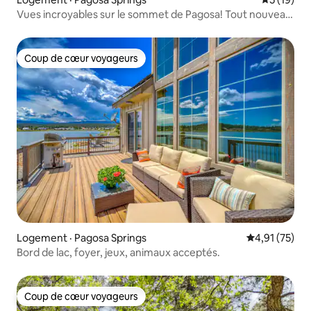
Vues incroyables sur le sommet de Pagosa! Tout nouveau
3 chambres!
Coup de cœur voyageurs
Coup de cœur voyageurs
Logement · Pagosa Springs
Note moyenne
4,91 (75)
Bord de lac, foyer, jeux, animaux acceptés.
Coup de cœur voyageurs
Coup de cœur voyageurs