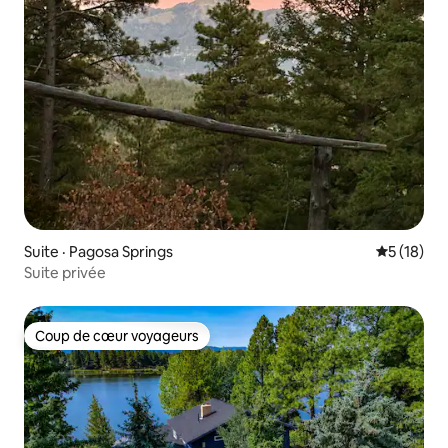
Suite · Pagosa Springs
Note moye
5 (18)
Suite privée
Coup de cœur voyageurs
Coup de cœur voyageurs