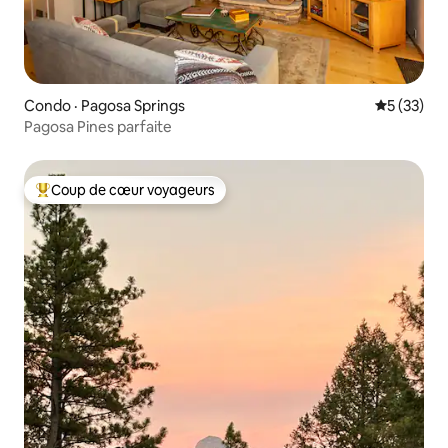
Condo · Pagosa Springs
Note moye
5 (33)
Pagosa Pines parfaite
Coup de cœur voyageurs
Coup de cœur voyageurs parmi les plus aimés