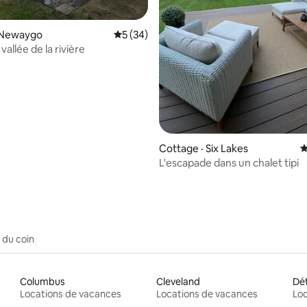
 sur 5, 76 commentaires
 Newaygo
Note moyenne de 5 sur 5, 34 commentai
5 (34)
 vallée de la rivière
Cottage · Six Lakes
N
L'escapade dans un chalet tipi
 du coin
Columbus
Cleveland
Dét
Locations de vacances
Locations de vacances
Loc