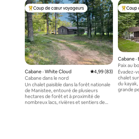
Coup de cœur voyageurs
Coup 
Coup de cœur voyageurs parmi les plus aimés
Coup de 
Cabane · 
Paix au bor
Cabane · White Cloud
Note moyenne de 4,99
4,99 (83)
Évadez-vo
chalet sur
Cabane dans le nord
du kayak,
Un chalet paisible dans la forêt nationale
grande pe
de Manistee, entouré de plusieurs
avec haut
hectares de forêt et à proximité de
et d'un ba
nombreux lacs, rivières et sentiers de
Explorez l
randonnée/loisirs du nord du Michigan.
proximité 
Tous les sports : Diamond Lake est juste
seulemen
au coin de la rue, avec une rampe de
en admiran
mise à l'eau et un parc, des sentiers de
et la faun
randonnée et de VTT juste en bas de la
chalet et 
rue, et à 10 minutes de la White River. Ce