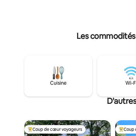
dortoir. 🐾 Les chiens sont les bienvenus!
chalet en cèdre offre des commodités
Les chien
confortables, notamment un garage
réservatio
transformé en salle de jeux avec
pour ani
télévision Wi-Fi, un foyer extérieur
s'applique
spacieux et de grandes fenêtres pour
profiter de la vue et observer la faune.
Les commodités p
Pas d'animaux de compagnie.
Cuisine
Wi-F
D'autre
Coup de cœur voyageurs
Coup 
Coup de cœur voyageurs parmi les plus aimés
Coup de 