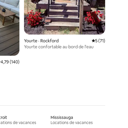
res
Yourte · Rockford
Note moyenne de 
5 (71)
Yourte confortable au bord de l'eau
ote moyenne de 4,79 sur 5, 140 commentaires
4,79 (140)
roit
Mississauga
ations de vacances
Locations de vacances