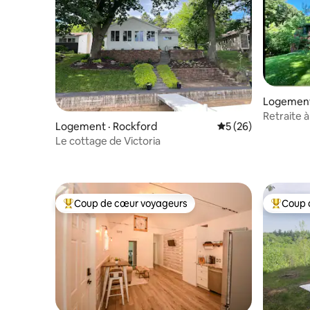
Logement
Retraite 
Logement · Rockford
Note moyenne de 5
5 (26)
Le cottage de Victoria
Coup de cœur voyageurs
Coup 
Coup de cœur voyageurs parmi les plus aimés
Coup de 