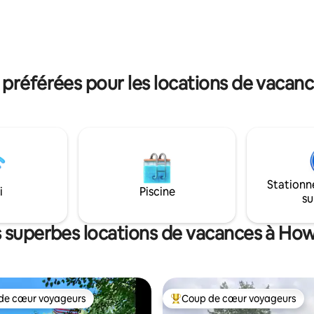
sable fin. Idéalement situé à m
40 minutes de Grand Rapids. Inc
s doivent être ajoutés à votre
Internet haut débit, Hulu, 2 kay
n avant de réserver. Des frais
jeux. Bateau ponton disponible en été
maux de compagnie
moyennant des frais supplémen
nt.
référées pour les locations de vacan
Stationn
i
Piscine
su
s superbes locations de vacances à How
de cœur voyageurs
Coup de cœur voyageurs
cœur voyageurs parmi les plus aimés
Coup de cœur voyageurs parmi 