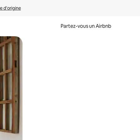
e d'origine
Partez-vous un Airbnb
et en les faisant glisser.