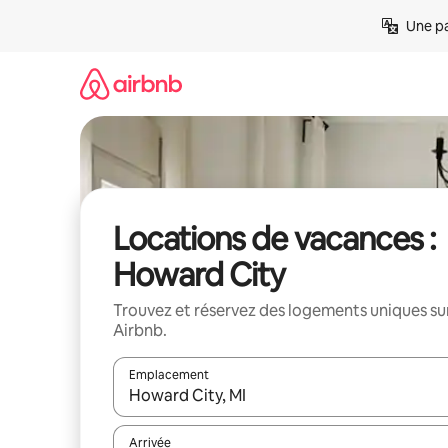
Aller
Une pa
directement
au
contenu
Locations de vacances :
Howard City
Trouvez et réservez des logements uniques su
Airbnb.
Emplacement
Quand les résultats sont affichés, parcourez-les en 
Arrivée