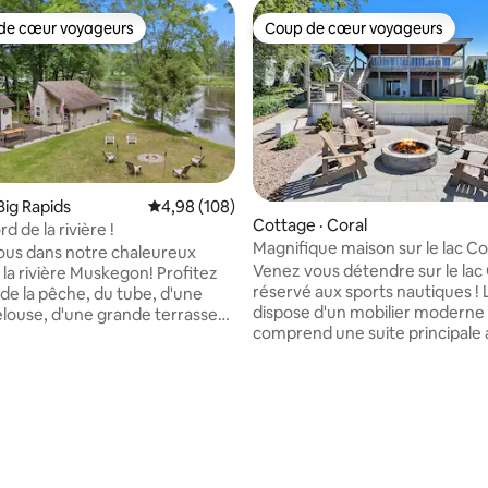
de cœur voyageurs
Coup de cœur voyageurs
cœur voyageurs parmi les plus aimés
Coup de cœur voyageurs
Big Rapids
Note moyenne de 4,98 sur 5, 108 commentai
4,98 (108)
Cottage · Coral
d de la rivière !
Magnifique maison sur le lac C
 sur 5, 83 commentaires
us dans notre chaleureux
tous sports !
Venez vous détendre sur le la
 la rivière Muskegon! Profitez
réservé aux sports nautiques !
 de la pêche, du tube, d'une
dispose d'un mobilier moderne
louse, d'une grande terrasse
comprend une suite principale 
-parleurs extérieurs, d'un foyer
de-chaussée. La cuisine dispos
rbecue sur la terrasse.
comptoirs en quartz et est en
e sentier White Pine à
équipée. À l'étage, il y a un esp
ou visitez Big Rapids, à
divertissement, ainsi que deu
t 15 minutes. Détendez-vous
supplémentaires et une salle d
t la vue paisible sur la rivière
complète. Profitez du foyer, du
e abondante. Lit double dans le
la terrasse couverte et de la pl
lit supplémentaire dans le