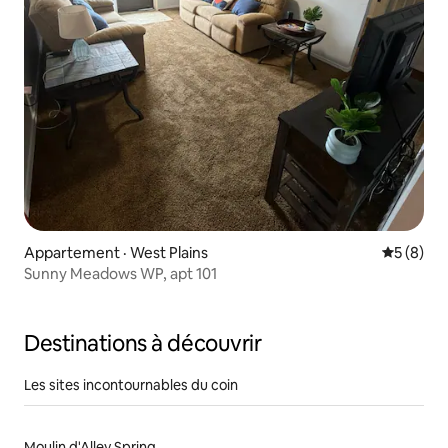
Appartement · West Plains
Note moy
5 (8)
Sunny Meadows WP, apt 101
Destinations à découvrir
Les sites incontournables du coin
Moulin d'Alley Spring