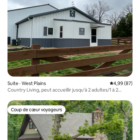
Suite · West Plains
Note moyenne
4,99 (87)
Country Living, peut accueillir jusqu'à 2 adultes/1 à 2
enfants
Coup de cœur voyageurs
Coup de cœur voyageurs