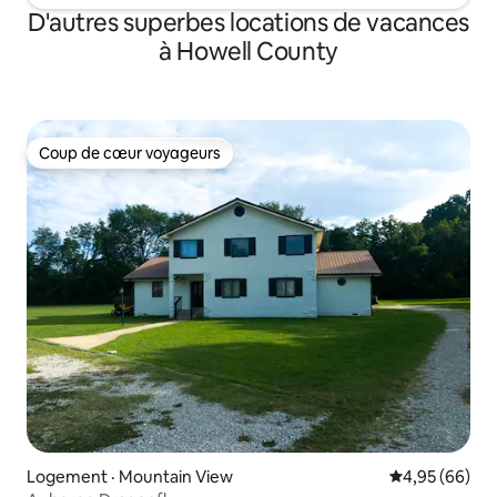
D'autres superbes locations de vacances
à Howell County
Coup de cœur voyageurs
Coup de cœur voyageurs
Logement · Mountain View
Note moyenne
4,95 (66)