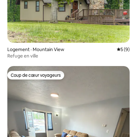
Logement · Mountain View
Note moy
5 (9)
Refuge en ville
Coup de cœur voyageurs
Coup de cœur voyageurs