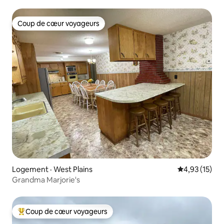
Coup de cœur voyageurs
Coup de cœur voyageurs
Logement · West Plains
Note moyenne
4,93 (15)
Grandma Marjorie's
Coup de cœur voyageurs
Coup de cœur voyageurs parmi les plus aimés