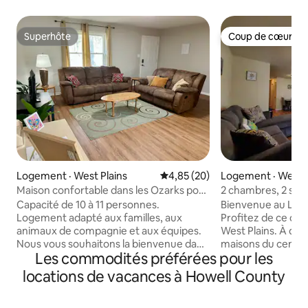
Superhôte
Coup de cœur vo
Superhôte
Coup de cœur vo
Logement · West Plains
Note moyenne de 4,85 sur 5, 
4,85 (20)
Logement · West P
Maison confortable dans les Ozarks pour
2 chambres, 2 sall
10 personnes, près de l'hôpital et du
centre-ville de Wes
Capacité de 10 à 11 personnes.
Bienvenue au Lem
centre-ville
Logement adapté aux familles, aux
Profitez de ce dup
animaux de compagnie et aux équipes.
West Plains. À quelques pâtés de
Nous vous souhaitons la bienvenue dans
maisons du centre-
Les commodités préférées pour les
notre maison propre et confortable sur
écoles, des hôpita
un seul niveau, située dans un quartier
la beauté des Ozar
locations de vacances à Howell County
calme et peu fréquenté. ✔ 3 lits ✔ 1 bain
King Size et 1 cha
Équipements • Wi-Fi gratuit • Cuisine
Size. 2 salles de bains. Belle c