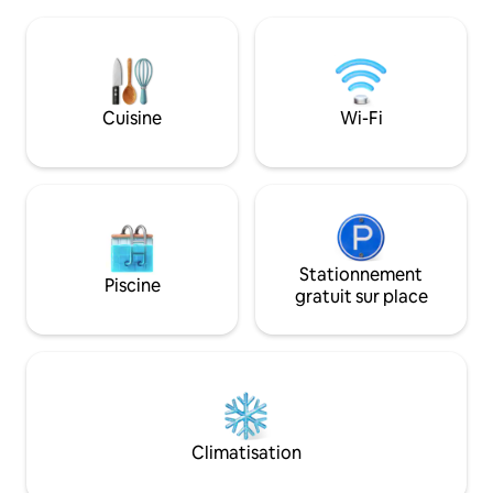
complète • Roku TV • Jeu d'arcade de
entièrement équip
basket-ball • Cour partiellement
sèche-linge. Cana
clôturée • Stationnement pour
grande télévision
deux voitures sous abri Emplacement
table de salle à manger.
• Hôpital, ALDI, Sonic et terrain de golf à
mobilier ! Joli pet
moins de 1 mile • Centre-ville : 2,5 milles
temps avec des am
Cuisine
Wi-Fi
• Centre civique à 4,3 km (2,7 mi) Nous
voiture et une place
sommes fiers d'offrir un logement
pour le travail, le pl
propre et accueillant et nous avons hâte
ANIMAUX DE COM
de vous accueillir.
INTERDITS
Stationnement
Piscine
gratuit sur place
Climatisation