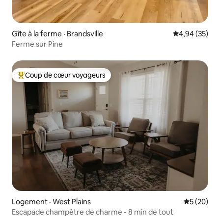
Gîte à la ferme · Brandsville
Note moyenne
4,94 (35)
Ferme sur Pine
Coup de cœur voyageurs
Coup de cœur voyageurs parmi les plus aimés
Logement · West Plains
Note moye
5 (20)
Escapade champêtre de charme - 8 min de tout