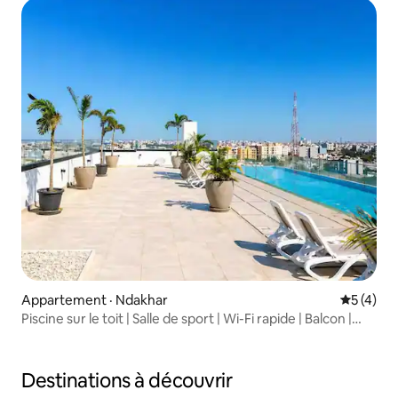
Appartement · Ndakhar
Note moy
5 (4)
Piscine sur le toit | Salle de sport | Wi-Fi rapide | Balcon |
Stationnement
Destinations à découvrir