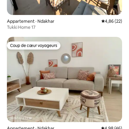
Appartement · Ndakhar
Note moyenne
4,86 (22)
Tukki Home 17
Coup de cœur voyageurs
Coup de cœur voyageurs
Appartement · Ndakhar
Note moyenne
4,98 (46)