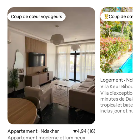
Coup de cœur voyageurs
Coup de cœur 
Coup de cœur voyageurs
Coup de cœur voy
Logement · Ndakh
Villa Keur Bibou îl
plage
Villa d’exception su
minutes de Dakar. P
tropical et bateau
inclus jour et nuit
en famille ou entre
plage. Conçue pour
voyageurs, la villa
Appartement · Ndakhar
Note moyenne de 4,94 sur 5, 
4,94 (16)
généreux et chaleureux : • 
Appartement moderne et lumineux