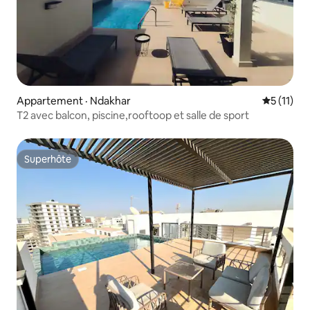
Appartement · Ndakhar
Note moye
5 (11)
T2 avec balcon, piscine,rooftoop et salle de sport
Superhôte
Superhôte