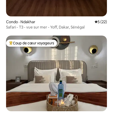
Condo · Ndakhar
Note moye
5 (22)
Safari - T3 - vue sur mer - Yoff, Dakar, Sénégal
Coup de cœur voyageurs
Coup de cœur voyageurs parmi les plus aimés