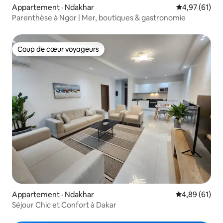
Appartement · Ndakhar
Note moyenne
4,97 (61)
Parenthèse à Ngor | Mer, boutiques & gastronomie
Coup de cœur voyageurs
Coup de cœur voyageurs
Appartement · Ndakhar
Note moyenne
4,89 (61)
Séjour Chic et Confort à Dakar