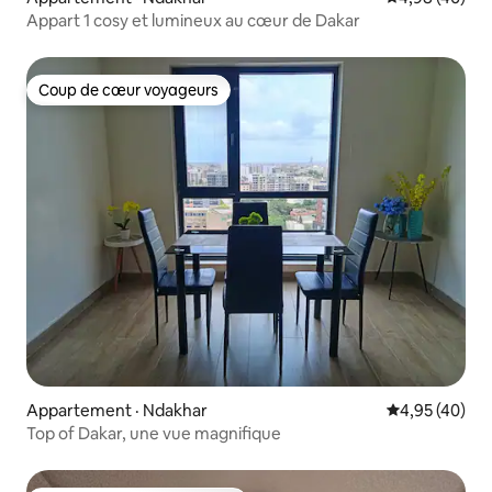
Appart 1 cosy et lumineux au cœur de Dakar
Coup de cœur voyageurs
Coup de cœur voyageurs
Appartement · Ndakhar
Note moyenne
4,95 (40)
Top of Dakar, une vue magnifique