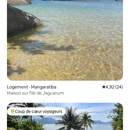
Logement · Mangaratiba
Note moyenne
4,92 (24)
Maison sur l'île de Jaguanum
Coup de cœur voyageurs
Coup de cœur voyageurs parmi les plus aimés