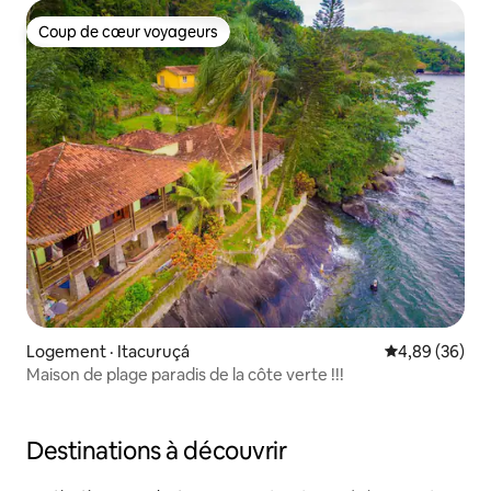
Coup de cœur voyageurs
Coup de cœur voyageurs
Logement · Itacuruçá
Note moyenne
4,89 (36)
Maison de plage paradis de la côte verte !!!
Destinations à découvrir