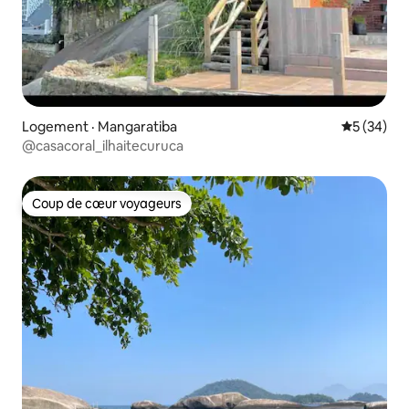
Logement · Mangaratiba
Note moye
5 (34)
@casacoral_ilhaitecuruca
Coup de cœur voyageurs
Coup de cœur voyageurs