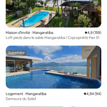
Maison d'invité · Mangaratiba
Note moyenne
4,9 (159)
Loft pieds dans le sable Mangaratiba ! Copropriété Pier 51
Superhôte
Superhôte
Logement · Mangaratiba
Note moyenne
4,94 (94)
Demeure du Soleil