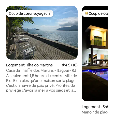
Coup de cœur voyageurs
Coup de cœur 
Coup de cœur voyageurs
Coup de cœur voy
Logement · Ilha do Martins
Note moyenne de 4,9 sur 5, 
4,9 (10)
Casa da Ilha! Île dos Martins - Itaguaí - RJ
À seulement 1,5 heure du centre-ville de
Rio. Bien plus qu'une maison sur la plage,
c'est un havre de paix privé. Profitez du
privilège d'avoir la mer à vos pieds et la
faune pour voisins, avec des visites
fréquentes de tortues. Un paradis
parfait pour ceux qui recherchent la
Logement · Sahy
tranquillité et le contact avec la nature.
Manoir de plage R