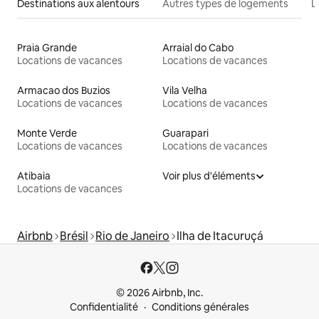
Destinations aux alentours
Autres types de logements
L
Praia Grande
Arraial do Cabo
Locations de vacances
Locations de vacances
Armacao dos Buzios
Vila Velha
Locations de vacances
Locations de vacances
Monte Verde
Guarapari
Locations de vacances
Locations de vacances
Atibaia
Voir plus d'éléments
Locations de vacances
Airbnb
Brésil
Rio de Janeiro
Ilha de Itacuruçá
© 2026 Airbnb, Inc.
Confidentialité
Conditions générales