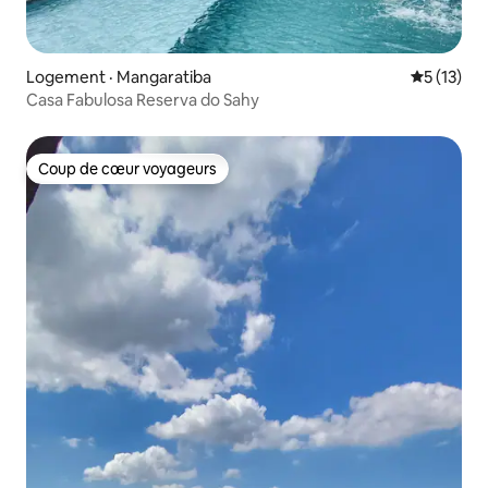
Logement · Mangaratiba
Note moye
5 (13)
Casa Fabulosa Reserva do Sahy
Coup de cœur voyageurs
Coup de cœur voyageurs