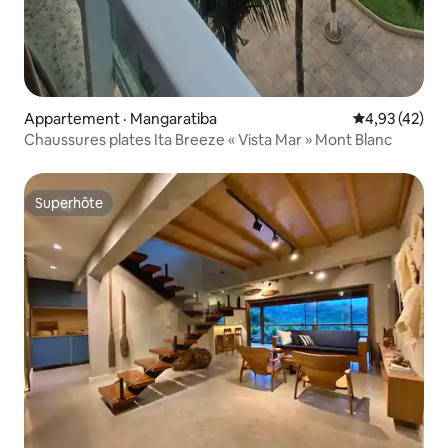
Appartement · Mangaratiba
Note moyenne
4,93 (42)
Chaussures plates Ita Breeze « Vista Mar » Mont Blanc
Superhôte
Superhôte