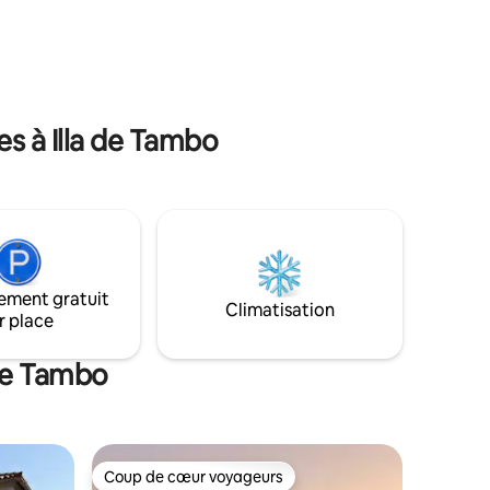
res
tranquilles, vous trouverez ici l'équilibre
able. À
parfait entre exploration et repos.
incipale
vous
s à Illa de Tambo
ement gratuit
Climatisation
r place
 de Tambo
Coup de cœur voyageurs
les plus aimés
Coup de cœur voyageurs