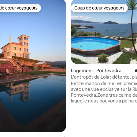
de cœur voyageurs
Coup de cœur voyageurs
cœur voyageurs parmi les plus aimés
Coup de cœur voyageurs
 sur 5, 25 commentaires
Logement · Pontevedra
N
L'entrepôt de Lola : détente, pi
vue sur la mer
Petite maison de mer en premiè
avec une vue exclusive sur la Ri
Pontevedra.Zone très calme d
laquelle nous pouvons à peine
les bateaux qui sortent pour d
et dans laquelle le silence et la
feront de votre séjour une exp
unique. À l'extérieur, la maison
de 3 jardins sur lesquels nous 
trouver une zone de piscine et