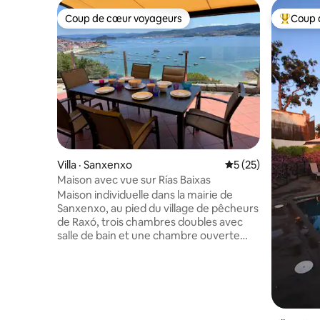
Coup de cœur voyageurs
Coup 
Coup de cœur voyageurs
Coup de 
Villa · Sanxenxo
Note moyenne de 5
5 (25)
Maison avec vue sur Rías Baixas
Maison individuelle dans la mairie de
Sanxenxo, au pied du village de pêcheurs
de Raxó, trois chambres doubles avec
salle de bain et une chambre ouverte
avec 3 lits. Terrasse et jardin avec une
vue imprenable sur la ria de Pontevedra
et terrasse supérieure avec une vue
imprenable. Accès piétonnier à 5mn,
sans traverser les routes, au village de
Raxó et sa plage. Emplacement offrant la