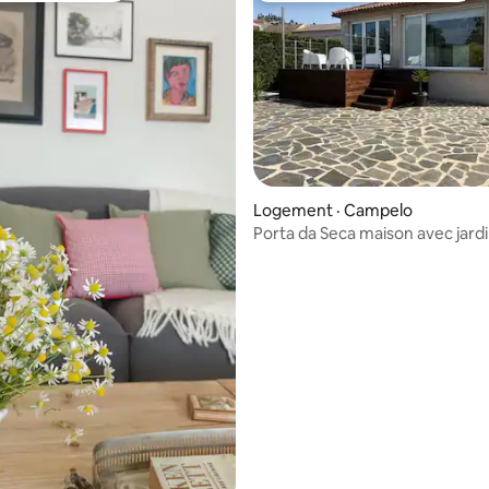
 sur 5, 28 commentaires
Logement · Campelo
Porta da Seca maison avec jardi
barbecue Rías Baixas