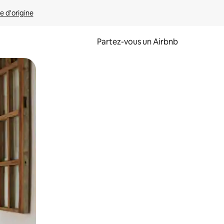
e d'origine
Partez-vous un Airbnb
et en les faisant glisser.