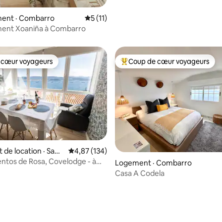
ent · Combarro
Note moyenne de 5 sur 5, 11 commentai
5 (11)
ent Xoaniña à Combarro
 cœur voyageurs
Coup de cœur voyageurs
 cœur voyageurs
Coup de cœur voyageurs parmi 
de location · Sami
Note moyenne de 4,87 sur 5, 134 commentai
4,87 (134)
tos de Rosa, Covelodge - à
Logement · Combarro
a plage et...
Casa A Codela