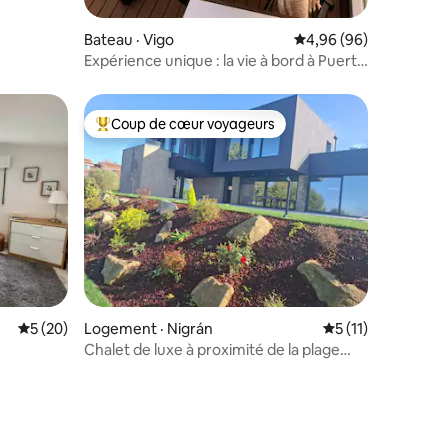
res
Bateau · Vigo
Note moyenne de 4,96
4,96 (96)
Expérience unique : la vie à bord à Puerto
de Vigo
Coup de cœur voyageurs
les plus aimés
Coup de cœur voyageurs parmi les plus aimés
res
Note moyenne de 5 sur 5, 20 commentaires
5 (20)
Logement · Nigrán
Note moyenne de 
5 (11)
Chalet de luxe à proximité de la plage
avec piscine