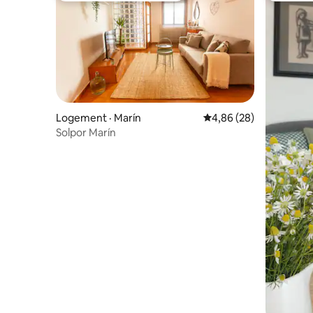
Logement · Marín
Note moyenne de 4,86
4,86 (28)
Solpor Marín