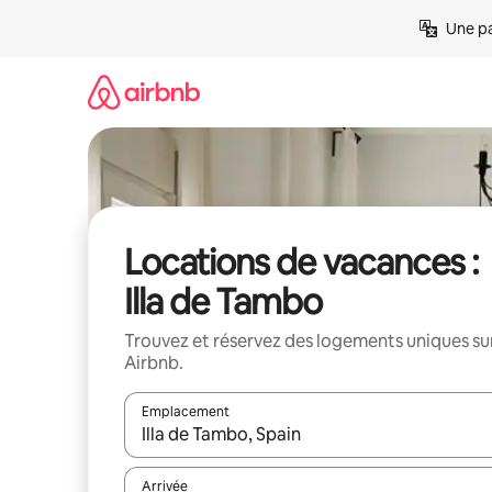
Aller
Une pa
directement
au
contenu
Locations de vacances :
Illa de Tambo
Trouvez et réservez des logements uniques su
Airbnb.
Emplacement
Quand les résultats sont affichés, parcourez-les en 
Arrivée