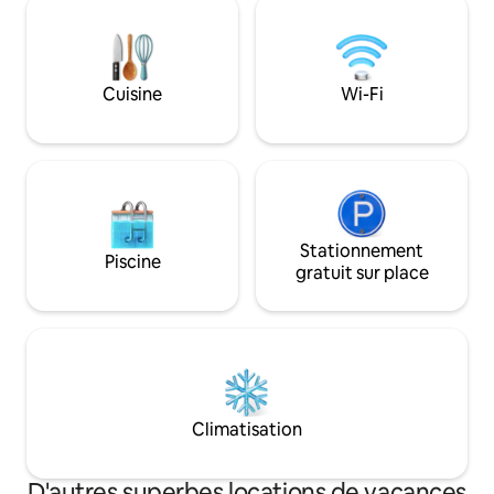
vue !!). C'est un pa
300'... ferme de loisirs avec chèvres,
navigation de plai
moutons, canards et poulets.
C'est un endroit m
AMBIANCE à la FERME. 2 grands chiens
détendre et se re
adaptés aux personnes..., animaux de
vous sur la terra
Cuisine
Wi-Fi
compagnie interdits ! Il n'y a pas de frais
du temps sur le qua
de ménage, mais on demande aux
demandez-vous ce
voyageurs d'être consciencieux. Le prix
manqué dans votre
affiche maintenant les taxes et tous les
frais AirBNB.
Stationnement
Piscine
gratuit sur place
Climatisation
D'autres superbes locations de vacances