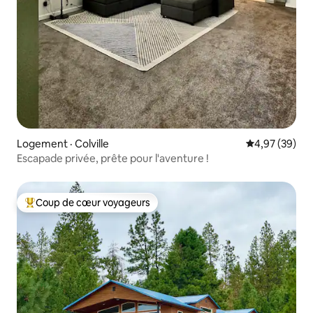
Logement · Colville
Note moyenne
4,97 (39)
Escapade privée, prête pour l'aventure !
Coup de cœur voyageurs
Coup de cœur voyageurs parmi les plus aimés