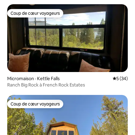
Coup de cœur voyageurs
Coup de cœur voyageurs
Micromaison · Kettle Falls
Note moye
5 (34)
Ranch Big Rock à French Rock Estates
Coup de cœur voyageurs
Coup de cœur voyageurs