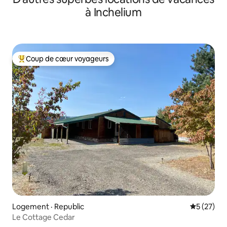
à Inchelium
Coup de cœur voyageurs
Coup de cœur voyageurs parmi les plus aimés
Logement · Republic
Note moye
5 (27)
Le Cottage Cedar