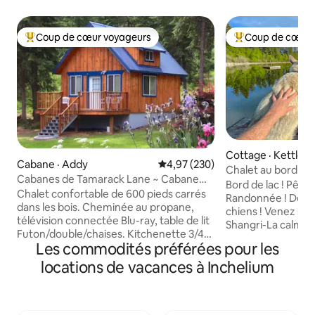
Coup de cœur voyageurs
Coup de cœur 
Coup de cœur voyageurs parmi les plus aimés
Coup de cœur voy
Cottage · Kettle Fa
Cabane · Addy
Note moyenne de 4,97 sur 5, 2
4,97 (230)
Chalet au bord du 
Cabanes de Tamarack Lane ~ Cabane
baignade depuis le
Bord de lac ! Pêche
Bowe
Chalet confortable de 600 pieds carrés
Randonnée ! Déten
dans les bois. Cheminée au propane,
chiens ! Venez séj
télévision connectée Blu-ray, table de lit
Shangri-La calme (
Futon/double/chaises. Kitchenette 3/4
voiture) avec un la
Les commodités préférées pour les
salle de bain (douche), télévision 40"Blu-
truites. Vous aure
ray et films. À l'étage : lit King Size et lit
locations de vacances à Inchelium
avec utilisation d
double, TV. Internet Starlink avec
à pêche. Nous avo
couverture cellulaire. Venez vous
randonnée autour 
détendre, vous détendre et vous
un petit sommet 
ressourcer. Les propriétaires vivent à