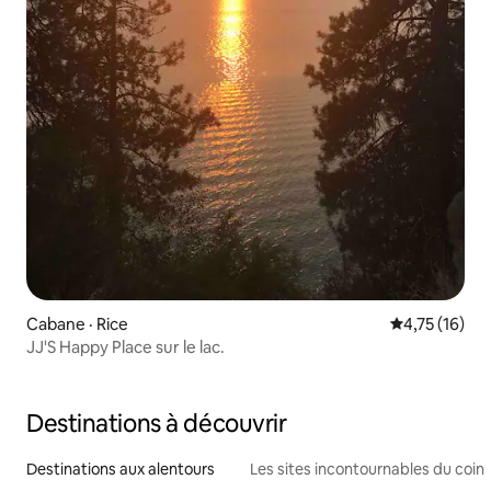
Cabane · Rice
Note moyenne
4,75 (16)
JJ'S Happy Place sur le lac.
Destinations à découvrir
Destinations aux alentours
Les sites incontournables du coin