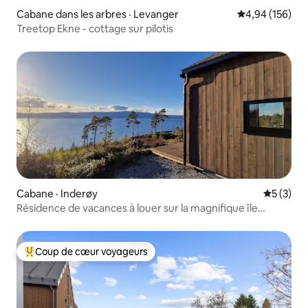
Cabane dans les arbres · Levanger
Note moyenne 
4,94 (156)
Treetop Ekne - cottage sur pilotis
Cabane · Inderøy
Note moy
5 (3)
Résidence de vacances à louer sur la magnifique île
d'Inderøy
Coup de cœur voyageurs
Coup de cœur voyageurs parmi les plus aimés