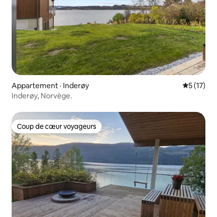
Appartement · Inderøy
Note moye
5 (17)
Inderøy, Norvège.
Coup de cœur voyageurs
Coup de cœur voyageurs