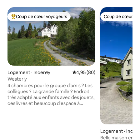
Coup de cœur voyageurs
Coup de cœur vo
Coup de cœur voyageurs parmi les plus aimés
Coup de cœur vo
Logement · Inderøy
Note moyenne de 4,95 sur 5, 
4,95 (80)
Westerly
4 chambres pour le groupe d'amis ? Les
collègues ? La grande famille ? Endroit
très adapté aux enfants avec des jouets,
des livres et beaucoup d'espace à
l'extérieur. Grande cuisine avec toutes
les commodités. Séjour lumineux et
spacieux avec coin repas pour 10
personnes. Chambres lumineuses et
Logement · Inder
récemment rénovées. Le chant des
Belle maison en b
oiseaux et le feuillage verdoyant au