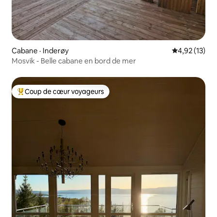
Cabane · Inderøy
Note moyenne
4,92 (13)
Mosvik - Belle cabane en bord de mer
Coup de cœur voyageurs
Coup de cœur voyageurs parmi les plus aimés