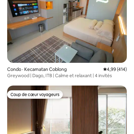
Condo · Kecamatan Coblong
Note moyenne 
4,99 (414)
Greywood | Dago, ITB | Calme et relaxant | 4 invités
Coup de cœur voyageurs
Coup de cœur voyageurs