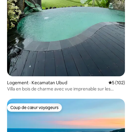
Logement · Kecamatan Ubud
Note moyen
5 (102)
Villa en bois de charme avec vue imprenable sur les
rizières UBUD
Coup de cœur voyageurs
Coup de cœur voyageurs