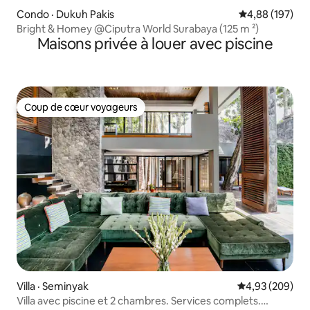
Condo · Dukuh Pakis
Note moyenne 
4,88 (197)
Bright & Homey @Ciputra World Surabaya (125 m ²)
Maisons privée à louer avec piscine
Coup de cœur voyageurs
Coup de cœur voyageurs
Villa · Seminyak
Note moyenne 
4,93 (209)
Villa avec piscine et 2 chambres. Services complets.