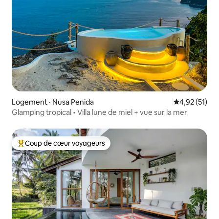
Logement · Nusa Penida
Note moyenne
4,92 (51)
Glamping tropical • Villa lune de miel + vue sur la mer
Coup de cœur voyageurs
Coup de cœur voyageurs parmi les plus aimés