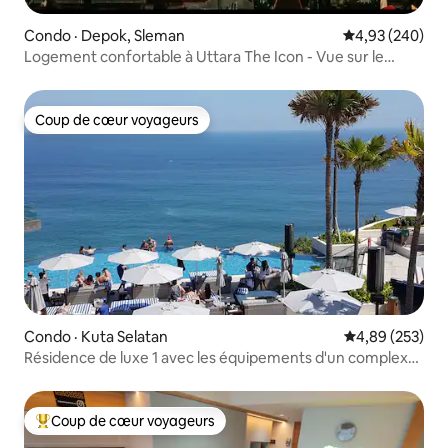
Condo · Depok, Sleman
Note moyenne 
4,93 (240)
Logement confortable à Uttara The Icon - Vue sur le
mont Merapi
Coup de cœur voyageurs
Coup de cœur voyageurs
Condo · Kuta Selatan
Note moyenne 
4,89 (253)
Résidence de luxe 1 avec les équipements d'un complexe
hôtelier.
Coup de cœur voyageurs
Coup de cœur voyageurs parmi les plus aimés