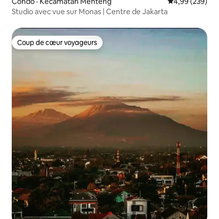
Condo · Kecamatan Menteng
Note moyenne 
4,99 (239)
Studio avec vue sur Monas | Centre de Jakarta
Coup de cœur voyageurs
Coup de cœur voyageurs