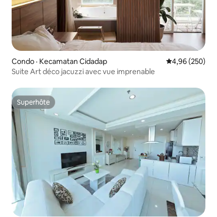
Condo · Kecamatan Cidadap
Note moyenne 
4,96 (250)
Suite Art déco jacuzzi avec vue imprenable
Superhôte
Superhôte