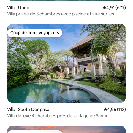
Villa · Ubud
Note moyenne 
4,91 (677)
Villa privée de 3 chambres avec piscine et vue sur les
rizières
Coup de cœur voyageurs
Coup de cœur voyageurs
Villa · South Denpasar
Note moyenne 
4,95 (113)
Villa de luxe 4 chambres près de la plage de Sanur -
50 %d de réduction !