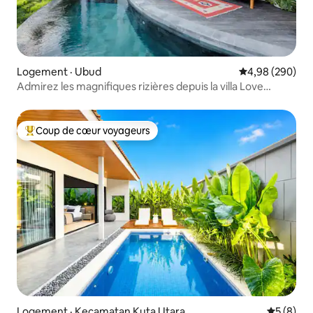
Logement · Ubud
Note moyenne 
4,98 (290)
Admirez les magnifiques rizières depuis la villa Love
Ashram
Coup de cœur voyageurs
Coup de cœur voyageurs parmi les plus aimés
Logement · Kecamatan Kuta Utara
Note moy
5 (8)