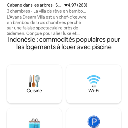
meubles sont prin
Cabane dans les arbres · Se
Note moyenne de 4,97 sur 5, 2
4,97 (263)
en bois de teck recyclé. 
marapura
3 chambres - La villa de rêve en bambou
espace ouvert pour 
à flanc de falaise par Avana
L’Avana Dream Villa est un chef-d’œuvre
manger et le salon
en bambou de trois chambres perché
quotidien est inclus. Une pisci
sur une falaise spectaculaire près de
débordement de b
Sidemen. Conçue pour allier luxe et
surplombant une be
Indonésie : commodités populaires pour
nature, elle offre des vues
Détendez-vous da
panoramiques à couper le souffle depuis
unique et tranquill
les logements à louer avec piscine
chacune des pièces. Profitez de votre
piscine à débordement privée
surplombant des vallées luxuriantes,
avec le mont Agung à gauche, des
rizières en terrasses devant vous et
l’océan Indien à droite. Pour des soirées
douillettes, nous mettons aussi à votre
disposition un projecteur et un écran sur
Cuisine
Wi-Fi
demande — parfaits pour des soirées
cinéma sous les étoiles dans votre
sanctuaire privé au cœur de la jungle.