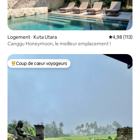
Logement · Kuta Utara
Note moyenne 
4,98 (113)
Canggu Honeymoon, le meilleur emplacement !
Coup de cœur voyageurs
Coup de cœur voyageurs parmi les plus aimés