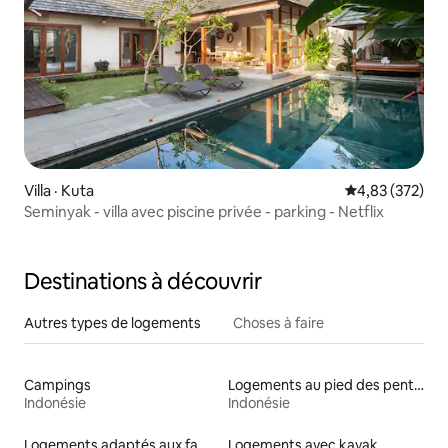
Villa · Kuta
Note moyenne 
4,83 (372)
Seminyak - villa avec piscine privée - parking - Netflix
Destinations à découvrir
Autres types de logements
Choses à faire
Campings
Logements au pied des pentes à louer
Indonésie
Indonésie
Logements adaptés aux familles à louer
Logements avec kayak