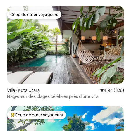
Seminyak paisible
Coup de cœur voyageurs
Coup de cœur voyageurs
Villa · Kuta Utara
Note moyenne 
4,94 (326)
Nagez sur des plages célèbres près d'une villa
Coup de cœur voyageurs
Coup de cœur voyageurs parmi les plus aimés