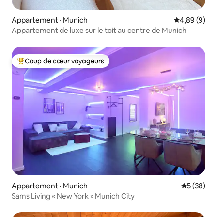
Appartement · Munich
Note moyenn
4,89 (9)
Appartement de luxe sur le toit au centre de Munich
Coup de cœur voyageurs
Coup de cœur voyageurs parmi les plus aimés
Appartement · Munich
Note moye
5 (38)
Sams Living « New York » Munich City