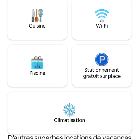
table. Trois chambres. Le sauna. Jardin
d'autre que le cha
et salon extérieur. Un endroit pour
doux meuglement 
arriver. Pour se déconnecter. Pour les
Galloway. Parfait 
familles. Pour les cercles d'amis. Pour
respirer profondém
Cuisine
Wi-Fi
des temps d'arrêt communs.
quotidien derrière 
Stationnement
Piscine
gratuit sur place
Climatisation
D'autres superbes locations de vacances