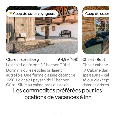
Coup de cœur voyageurs
Coup de cœur vo
Coup de cœur voyageurs parmi les plus aimés
Coup de cœur vo
Chalet · Eurasburg
Note moyenne de 4,99 sur 5, 1
4,99 (108)
Chalet · Reut
Le chalet de ferme à Elbacher Gütel
Chalet cabane dan
Dormir là où les étoiles brillaient
🌿 Cabane dans le
autrefois. Une ferme classée datant de
spa/sauna – calme et na
1650. Le chalet paysan de l'Elbacher
séjour d'exceptio
Gütel. Situé au calme près du lac de
dans les arbres à
Les commodités préférées pour les
Starnberg. Réinterprété comme une
amour. Dans un en
maison de vacances design. Plus de
nature, un havre d
locations de vacances à Inn
175 m² d'espace pour passer du temps
loin du bruit et de 
ensemble. Calme. Ouvert. Constant.
vue panoramique su
Pour jusqu'à 10 personnes. Deux foyers.
temps clair, jusqu
Cuisine-salle à manger avec grande
Chiemgau. Ici, vou