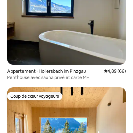
Appartement · Hollersbach im Pinzgau
Note moyenne
4,89 (66)
Penthouse avec sauna privé et carte M+
Coup de cœur voyageurs
Coup de cœur voyageurs