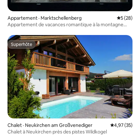
Appartement · Marktschellenberg
Note moye
5 (28)
Appartement de vacances romantique à la montagne
Charisma
Superhôte
Superhôte
Chalet · Neukirchen am Großvenediger
Note moyenne
4,97 (35)
Chalet à Neukirchen près des pistes Wildkogel