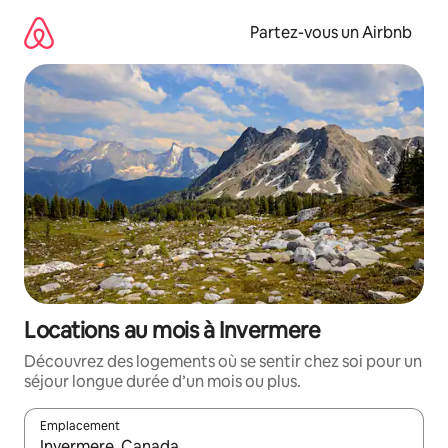
Aller
directement
Partez-vous un Airbnb
au
contenu
Locations au mois à Invermere
Découvrez des logements où se sentir chez soi pour un
séjour longue durée d’un mois ou plus.
Emplacement
Quand les résultats sont affichés, parcourez-les en utilisant les 