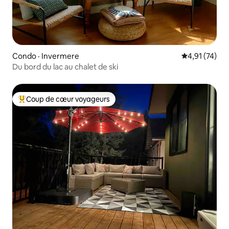
Condo · Invermere
Note moyenne
4,91 (74)
Du bord du lac au chalet de ski
Coup de cœur voyageurs
Coup de cœur voyageurs parmi les plus aimés