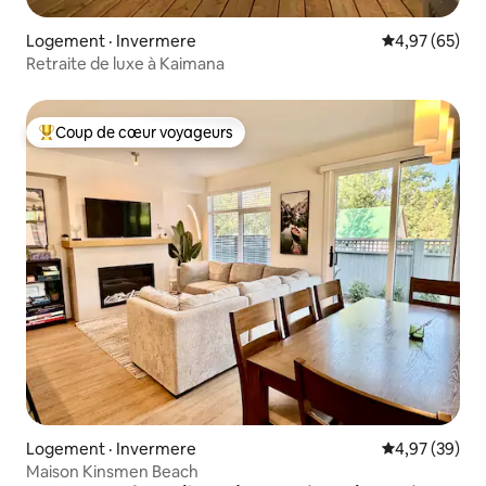
Logement · Invermere
Note moyenne
4,97 (65)
Retraite de luxe à Kaimana
Coup de cœur voyageurs
Coup de cœur voyageurs parmi les plus aimés
Logement · Invermere
Note moyenne
4,97 (39)
Maison Kinsmen Beach