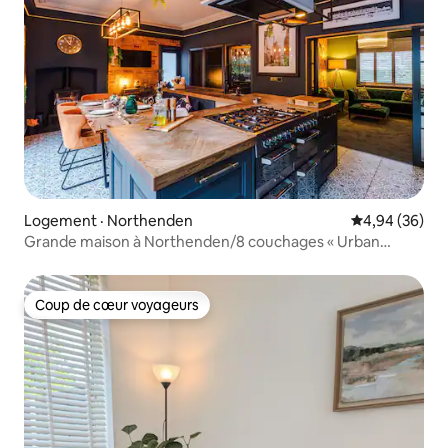
Logement · Northenden
Note moyenne
4,94 (36)
Grande maison à Northenden/8 couchages « Urban
Oasis »
Coup de cœur voyageurs
Coup de cœur voyageurs