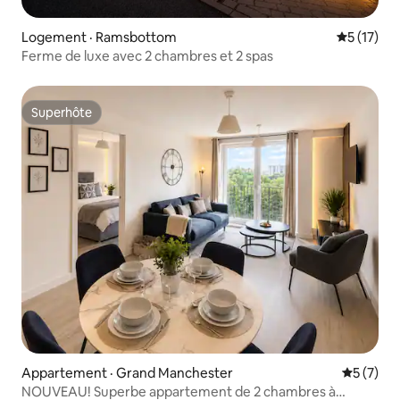
Logement · Ramsbottom
Note moye
5 (17)
Ferme de luxe avec 2 chambres et 2 spas
Superhôte
Superhôte
Appartement · Grand Manchester
Note moy
5 (7)
NOUVEAU! Superbe appartement de 2 chambres à