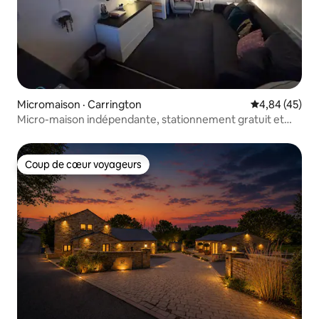
Micromaison · Carrington
Note moyenne
4,84 (45)
Micro-maison indépendante, stationnement gratuit et
WIFI
Coup de cœur voyageurs
Coup de cœur voyageurs