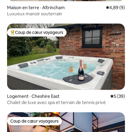
Maison en terre · Altrincham
Note moyenn
4,89 (9)
Luxueux manoir souterrain
Coup de cœur voyageurs
Coup de cœur voyageurs parmi les plus aimés
Logement · Cheshire East
Note moye
5 (39)
Chalet de luxe avec spa et terrain de tennis privé
Coup de cœur voyageurs
Coup de cœur voyageurs