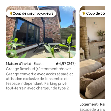
Coup de cœur voyageurs
Coup de cœur 
Coup de cœur voyageurs parmi les plus aimés
Coup de cœur voy
Maison d'invité · Eccles
Note moyenne de 4,97 sur 5, 2
4,97 (247)
Grange Rosebud (récemment rénovée)
Lit king size
Grange convertie avec accès séparé et
utilisation exclusive de l'ensemble de
l'espace indépendant. Parking privé
tout-terrain avec chargeur de type 2
pour véhicules électriques. La chambre
comprend un lit king size et une
commode pour le rangement.
Logement · Rams
Téléviseur HD dans le salon; WiFi
Escapade tranquill