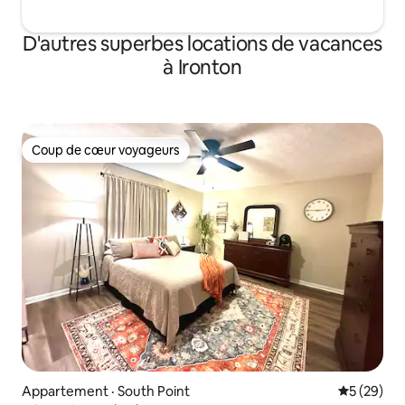
D'autres superbes locations de vacances
à Ironton
Coup de cœur voyageurs
Coup de cœur voyageurs
Appartement · South Point
Note moye
5 (29)