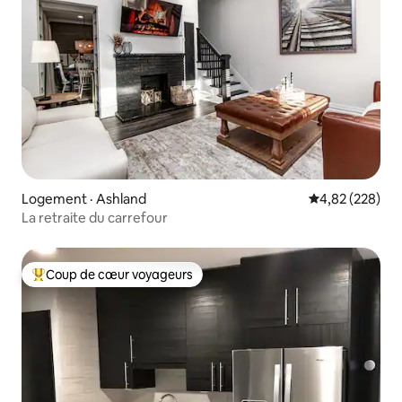
Logement · Ashland
Note moyenne 
4,82 (228)
La retraite du carrefour
Coup de cœur voyageurs
Coup de cœur voyageurs parmi les plus aimés