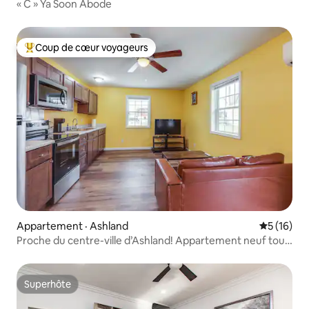
« C » Ya Soon Abode
Coup de cœur voyageurs
Coup de cœur voyageurs parmi les plus aimés
Appartement · Ashland
Note moye
5 (16)
Proche du centre-ville d’Ashland! Appartement neuf tout
frais
Superhôte
Superhôte