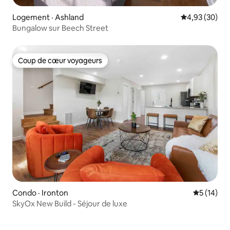
Logement · Ashland
Note moyenne
4,93 (30)
Bungalow sur Beech Street
Coup de cœur voyageurs
Coup de cœur voyageurs
Condo · Ironton
Note moye
5 (14)
SkyOx New Build - Séjour de luxe