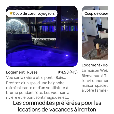
Coup de cœur voyageurs
Coup de cœur vo
Coup de cœur voyageurs parmi les plus aimés
Coup de cœur vo
Logement · Iront
La maison Webb
Logement · Russell
Note moyenne de 4,98 sur 5, 4
4,98 (413)
Bienvenue à The 
Vue sur la rivière et le pont - Bain
l'environnement pa
tourbillon, bain de refroidissement et
Profitez d'un spa, d'une baignoire
maison spacieuse 
ventilateur à brume
rafraîchissante et d'un ventilateur à
à votre famille ou
brume pendant l'été. Les vues sur la
d'espace pour vou
rivière et le pont sont magiques et
pleinement de votre sé
Les commodités préférées pour les
apaisantes pour l'âme. Rendez-vous
Ironton, OH à que
dans la cour arrière et vous oublierez
locations de vacances à Ironton
d'Ashland, KY ou 
rapidement que vous êtes dans un