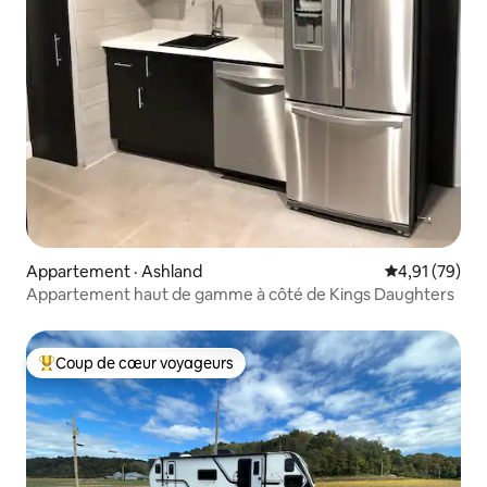
Appartement · Ashland
Note moyenne
4,91 (79)
Appartement haut de gamme à côté de Kings Daughters
Coup de cœur voyageurs
Coup de cœur voyageurs parmi les plus aimés