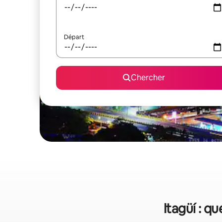
Départ
Chercher
Itagüí : q