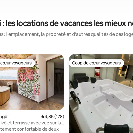
í : les locations de vacances les mieux 
 : l'emplacement, la propreté et d'autres qualités de ces log
 cœur voyageurs
Coup de cœur voyageurs
 cœur voyageurs
Coup de cœur voyageurs
 sur 5, 32 commentaires
tagüí
Note moyenne de 4,85 sur 5, 178 commentai
4,85 (178)
ivé et terrasse avec vue sur la
rtement confortable de deux