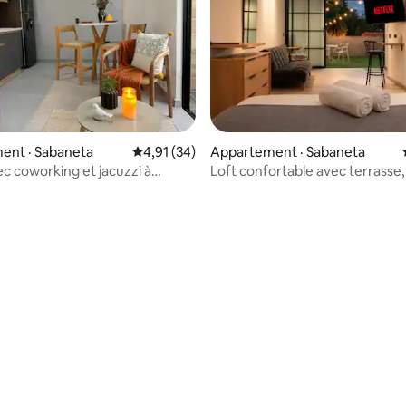
 sur 5, 73 commentaires
ent · Sabaneta
Note moyenne de 4,91 sur 5, 34 commentai
4,91 (34)
Appartement · Sabaneta
ec coworking et jacuzzi à
Loft confortable avec terrasse,
et calme