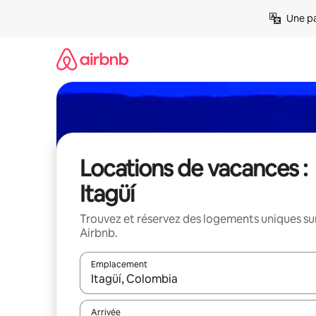
Aller
Une pa
directement
au
contenu
Locations de vacances :
Itagüí
Trouvez et réservez des logements uniques su
Airbnb.
Emplacement
Quand les résultats sont affichés, parcourez-les en 
Arrivée