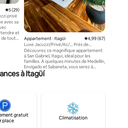
pied de l
8 min en
Note moyenne de 5 sur 5, 29 commentaires
5 (29)
métro du
zzi privé
ne avec sa
avec
étendre et
e de tout
Appartement · Itagüí
Note moyenne de 4,99
4,99 (67)
 Chambre
Luxe Jacuzzi/Privé/Ac/… Près de
ole dance
Medellín
Découvrez ce magnifique appartement
our une
à San Gabriel, Itagui, idéal pour les
euse,
familles. À quelques minutes de Medellín,
ités pour
Envigado et Sabaneta, vous serez à
ne. 📍
ances à Itagüí
proximité des restaurants, des
u parc
supermarchés, des bars, des magasins et
ent calme
des transports en commun. L'espace
ctionne
dispose d'une cuisine équipée, de salles
🐶🐱 🚫
de bains, d'un espace buanderie, d'un
jacuzzi, de la climatisation. Profitez d'une
connexion Internet rapide pour travailler
à domicile. Parfait pour explorer les
ement gratuit
principales attractions de la région.
Climatisation
r place
Réservez dès maintenant !