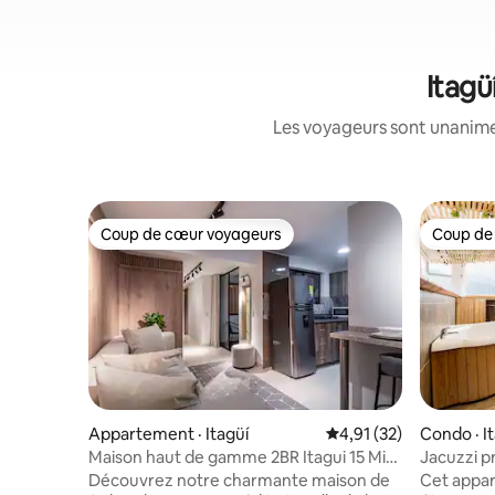
Itagü
Les voyageurs sont unanimes
Coup de cœur voyageurs
Coup de
Coup de cœur voyageurs
Coup de
Appartement · Itagüí
Note moyenne de 4,91
4,91 (32)
Condo · I
Maison haut de gamme 2BR Itagui 15 Min
Jacuzzi pr
de Poblado avec climatisation
ville
Découvrez notre charmante maison de
Cet appa