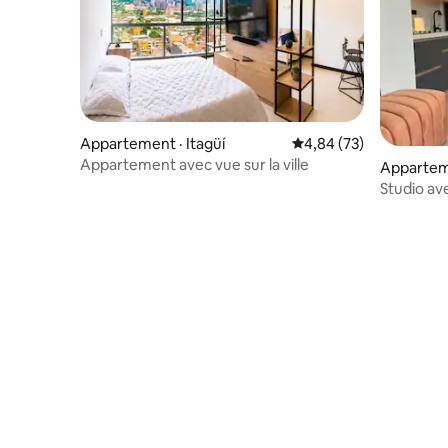
Appartement · Itagüí
Note moyenne de 4,84
4,84 (73)
Appartement avec vue sur la ville
Appartem
Studio av
Sabaneta