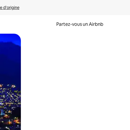
e d'origine
Partez-vous un Airbnb
et en les faisant glisser.