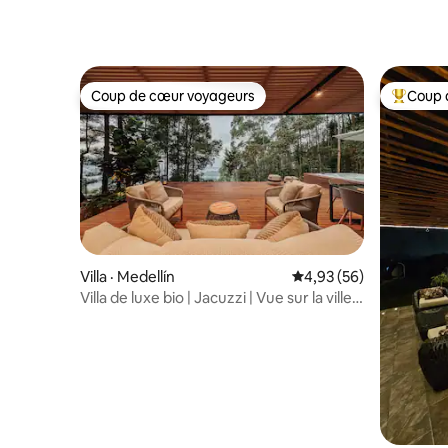
Coup de cœur voyageurs
Coup 
Coup de cœur voyageurs
Coup de 
Villa · Medellín
Note moyenne de 4,93
4,93 (56)
Villa de luxe bio | Jacuzzi | Vue sur la ville |
Spa