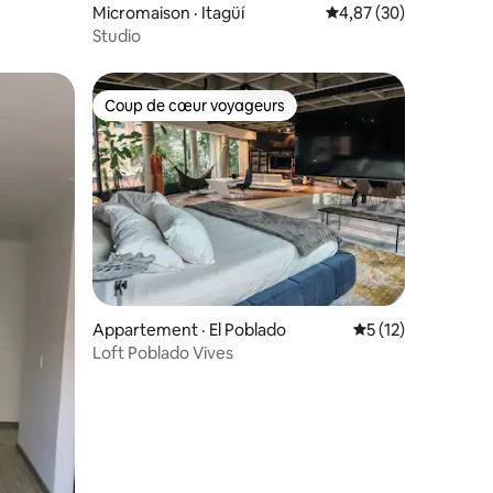
Micromaison · Itagüí
Note moyenne de 4,87
4,87 (30)
Studio
Coup de cœur voyageurs
Coup de cœur voyageurs
Appartement · El Poblado
Note moyenne de 
5 (12)
Loft Poblado Vives