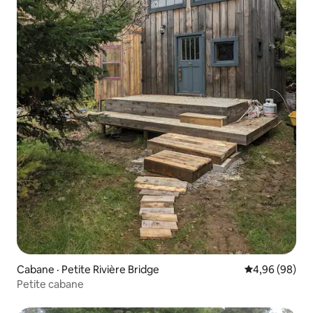
Cabane · Petite Rivière Bridge
Note moyenne
4,96 (98)
Petite cabane