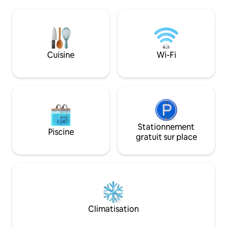
Lunenburg, Mahone Bay, Chester et
un bon livre. Tout cela vous attend à
Bridgewater ont d'incroyables
Herons Rest. Ce n'est pas seulement
restaurants locaux, des brasseries
une maison ; c'est 
artisanales, des vignobles locaux et de
vous avez envie d
nombreux commerces. Un court trajet
profitez de la beau
en voiture jusqu'au traversier gratuit
par la Rive-Sud, e
Cuisine
Wi-Fi
vous amène à la boulangerie, à
abondantes, ses r
l'artisanat, à la poterie, aux galeries d'art
magasins et sa mus
et à de nombreuses plages de LaHave.
tous les goûts !
Stationnement
Piscine
gratuit sur place
Climatisation