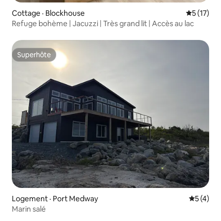
Cottage · Blockhouse
Note moye
5 (17)
Refuge bohème | Jacuzzi | Très grand lit | Accès au lac
Superhôte
Superhôte
Logement · Port Medway
Note moy
5 (4)
Marin salé