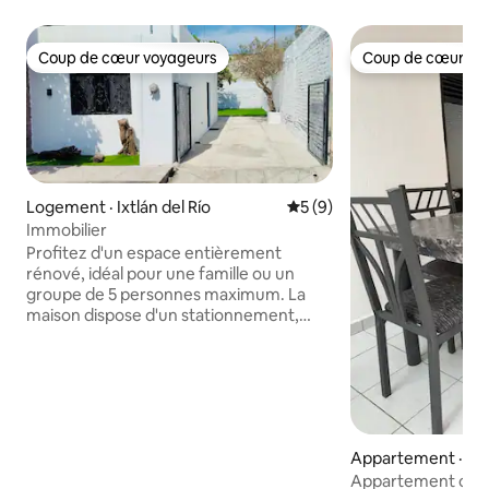
Coup de cœur voyageurs
Coup de cœur vo
Coup de cœur voyageurs
Coup de cœur vo
Logement · Ixtlán del Río
Note moyenne de 5 sur 5,
5 (9)
Immobilier
Profitez d'un espace entièrement
rénové, idéal pour une famille ou un
groupe de 5 personnes maximum. La
maison dispose d'un stationnement,
d'une connexion pour recharger ta
voiture électrique au cas où tu aurais un
chargeur d'urgence, d'Internet, d'une
télévision, d'Alexa et de confortables
canapés-lits. La chambre principale est
équipée d'un lit king size pour ton repos.
Appartement · Ixtl
Située dans un quartier calme et
accessible, à proximité d'une salle de
Appartement confo