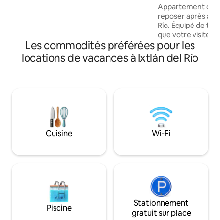
sport, des avenues principales et de
Río.
Appartement confo
dépanneurs, Raíces allie confort,
reposer après avoi
modernité et praticité pour votre séjour.
Río. Équipé de tout le nécessaire pour
que votre visite so
Les commodités préférées pour les
de la climatisation,
journées chaudes,
locations de vacances à Ixtlán del Río
de maisons du cen
permettra d'accéd
magasins, restauran
De plus, à proximit
événementiel Las 
stratégique pour vi
Cristo Rey, l'une d
emblématiques de 
Cuisine
Wi-Fi
Stationnement
Piscine
gratuit sur place