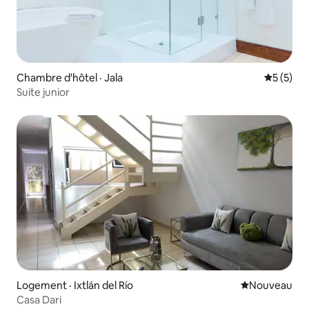
Chambre d'hôtel · Jala
Note moy
5 (5)
Suite junior
Logement · Ixtlán del Río
Nouvel hébe
Nouveau
Casa Dari