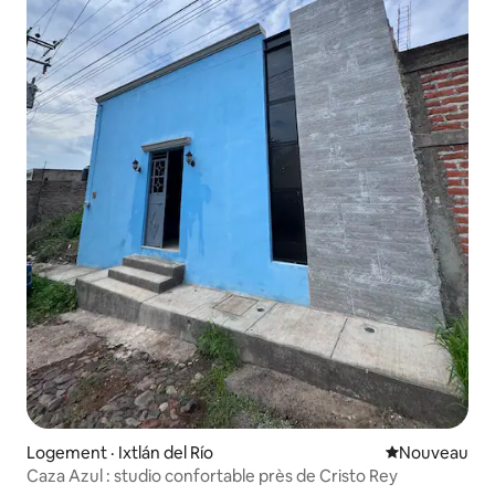
Logement · Ixtlán del Río
Nouvel hébe
Nouveau
Caza Azul : studio confortable près de Cristo Rey