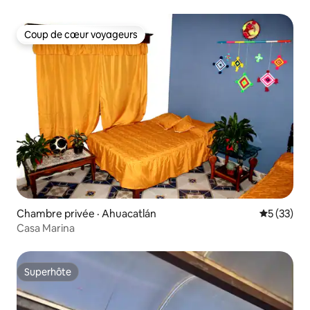
Coup de cœur voyageurs
Coup de cœur voyageurs
Chambre privée · Ahuacatlán
Note moye
5 (33)
Casa Marina
Superhôte
Superhôte