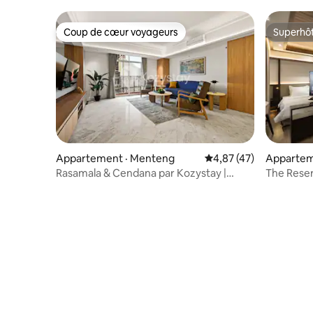
Coup de cœur voyageurs
Superhô
Coup de cœur voyageurs
Superhô
Appartement · Menteng
Note moyenne de 4,87
4,87 (47)
Appartem
elapa Dua
Rasamala & Cendana par Kozystay |
The Reser
Résidence 2BR
Jakarta/