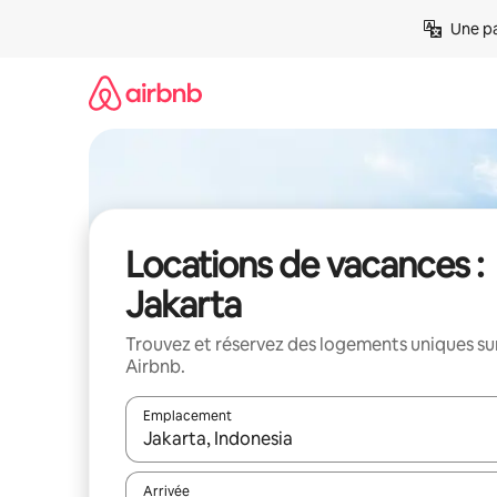
Aller
Une pa
directement
au
contenu
Locations de vacances :
Jakarta
Trouvez et réservez des logements uniques su
Airbnb.
Emplacement
Quand les résultats sont affichés, parcourez-les en 
Arrivée