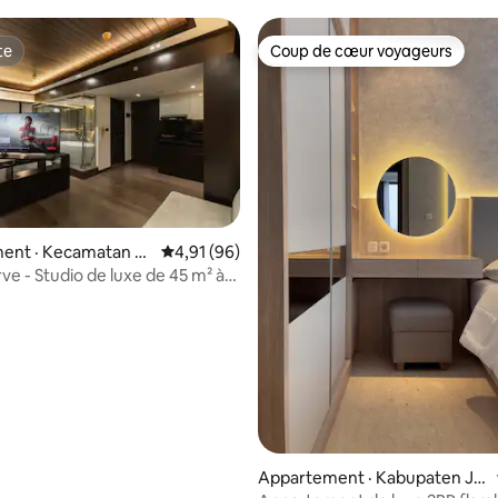
te
Coup de cœur voyageurs
te
Coup de cœur voyageurs
 sur 5, 47 commentaires
ent · Kecamatan K
Note moyenne de 4,91 sur 5, 96 commentai
4,91 (96)
ve - Studio de luxe de 45 m² à
Serpong
Appartement · Kabupaten Ja