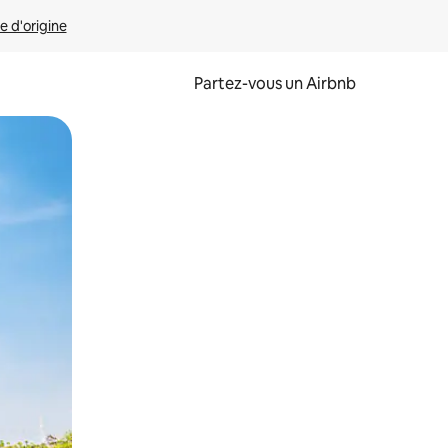
e d'origine
Partez-vous un Airbnb
et en les faisant glisser.