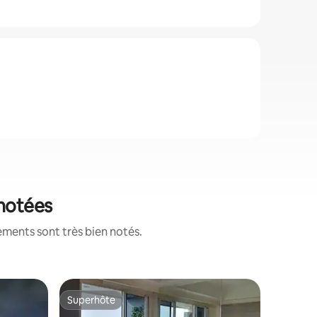
 notées
ements sont très bien notés.
Appartem
Superhôte
Superhô
Superhôte
Superhô
Bungalow