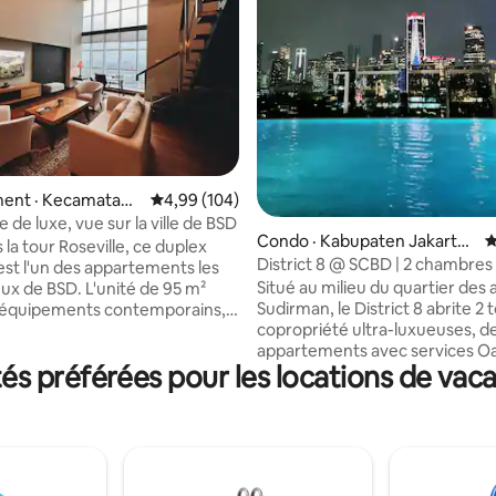
 sur 5, 19 commentaires
ent · Kecamatan
Note moyenne de 4,99 sur 5, 104 commentai
4,99 (104)
de luxe, vue sur la ville de BSD
Condo · Kabupaten Jakarta
N
 la tour Roseville, ce duplex
Selatan
District 8 @ SCBD | 2 chambres 
est l'un des appartements les
Connecté à Ashta
Situé au milieu du quartier des 
eux de BSD. L'unité de 95 m²
Sudirman, le District 8 abrite 2 
 équipements contemporains,
copropriété ultra-luxueuses, d
t une cuisine, une connexion
appartements avec services O
100 Mbps, une télévision de
s préférées pour les locations de vaca
l'hôtel Langham, des bureaux p
 et un bureau avec vue
et le centre commercial Ashta 
e sur la ligne d'horizon. Situé
branché. Le luxe ultime est intégré dans
artier des affaires, il se trouve à
tous les coins de l'appartement
de marche des restaurants, des
belle extérieur et du hall, des in
t du centre commercial Teras
incroyables (salle de sport, tabl
à quelques minutes en voiture