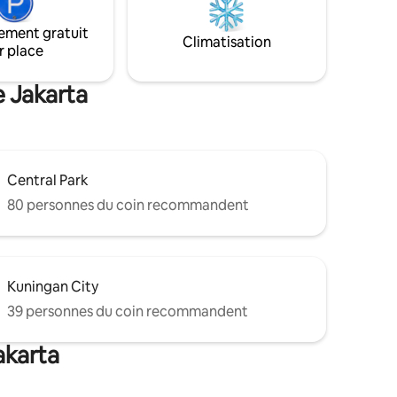
e de jeux
les familles, les petits groupes, les
iscine,
hommes d'affaires et les voyageurs
ement gratuit
 mini-
Climatisation
Imaginez : quand vous séjournez à
r place
fés et
Jakarta, vous vous réveillez avec une vue
 cool au
sur Monas !
e Jakarta
Central Park
80 personnes du coin recommandent
Kuningan City
39 personnes du coin recommandent
akarta