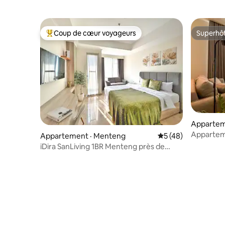
Coup de cœur voyageurs
Superhô
Coup de cœur voyageurs parmi les plus aimés
Superhô
Appartem
Apparteme
Appartement · Menteng
Note moyenne de 5
5 (48)
Pademan
iDira SanLiving 1BR Menteng près de
Plaza Indonesia