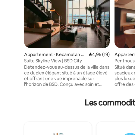
Appartement · Kecamatan Se
Note moyenne de 4,95
4,95 (19)
Appartem
rpong
Serpong
Suite Skyline View | BSD City
Penthouse 
Détendez-vous au-dessus de la ville dans
Situé dans
ce duplex élégant situé à un étage élevé
spacieux 
et offrant une vue imprenable sur
plus luxu
l'horizon de BSD. Conçu avec soin et
offre des
doté d'une touche moderne et
notammen
contemporaine, il est parfait pour les
Wi-Fi de 
Les commodité
voyages d'affaires, les vacances à la
75 pouces
maison ou les séjours plus longs. Situé au
panoramiqu
cœur de BSD City, à quelques pas de
dans le qu
TerasKota et à quelques minutes du
distance 
centre commercial AEON, de The
banques e
Breeze et de l'ICE BSD. Profitez d'une
Kota, et 