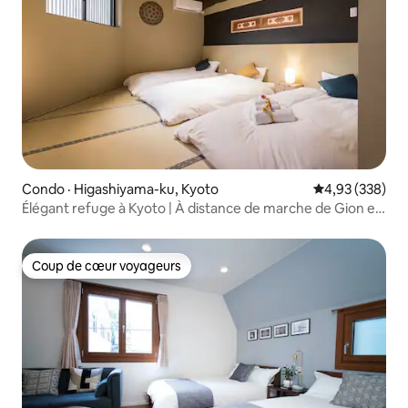
Condo · Higashiyama-ku, Kyoto
Note moyenne 
4,93 (338)
Élégant refuge à Kyoto | À distance de marche de Gion et
de Kiyomizu
Coup de cœur voyageurs
Coup de cœur voyageurs