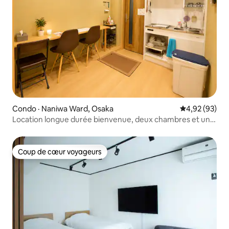
Condo · Naniwa Ward, Osaka
Note moyenne
4,92 (93)
Location longue durée bienvenue, deux chambres et un
salon de style japonais, salle de bain indépendante,
laveuse et sécheuse, transport facile
Coup de cœur voyageurs
Coup de cœur voyageurs