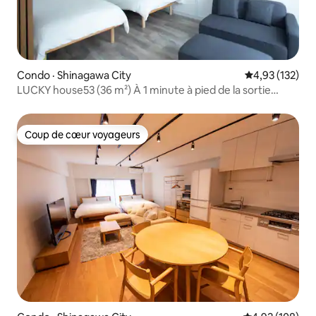
Condo · Shinagawa City
Note moyenne 
4,93 (132)
LUCKY house53 (36 m²) À 1 minute à pied de la sortie
ouest de la gare JR Meguro
Coup de cœur voyageurs
Coup de cœur voyageurs