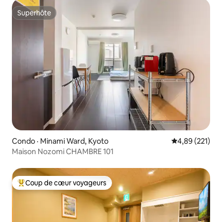
Superhôte
Superhôte
Condo · Minami Ward, Kyoto
Note moyenne 
4,89 (221)
Maison Nozomi CHAMBRE 101
Coup de cœur voyageurs
Coup de cœur voyageurs parmi les plus aimés