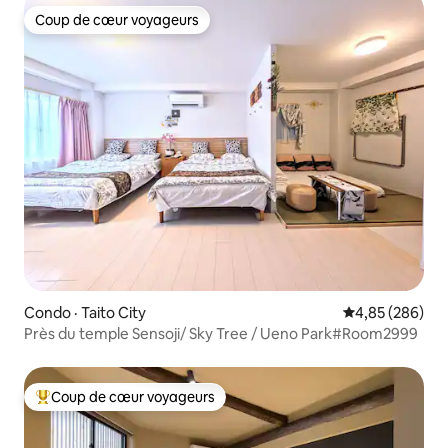
Coup de cœur voyageurs
Coup de cœur voyageurs
Condo · Taito City
Note moyenne 
4,85 (286)
Près du temple Sensoji/ Sky Tree / Ueno Park#Room2999
Coup de cœur voyageurs
Coup de cœur voyageurs parmi les plus aimés