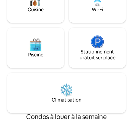
près de l'apparte
toujours un endroit où vous pourrez
vous rendre en tra
Cuisine
Wi-Fi
déguster des saveurs japonaises. De
au marché de Nishi
plus, l'appartement est situé dans un
Arashiyama, au san
centre animé, ce qui vous permet de
au temple de Kiyom
vous rendre n'importe où où vous
Osaka, Nara, etc.De
voulez aller. Dotonbori et le célèbre
nombreuses commo
marché de la porte noire ne sont qu'à 3
sites touristiques 
minutes à pied de l'hôtel, vous pouvez
Momoyama •⛩️• de
vous rendre à Namba ou Shinsaibashi en
Stationnement
promenade au bord
Piscine
10 minutes à pied, et vous pouvez
au jogging •🏥 un h
gratuit sur place
prendre le métro ou le JR directement
pharmacie •🏪 un 
d'ici pour aller à Kyoto, Nara ou Kobe.
supermarché •🍜 d
Après votre réservation, vous pouvez
pour vous aider à 
me contacter via Airbnb et je vous
séjour, ce qui en 
répondrai dans les plus brefs délais.
idéal comme point
J'habite à proximité, n'hésitez pas à me
séjour et vos visite
contacter si vous avez besoin de moi. Je
Avantages gratuit
Climatisation
ferai de mon mieux pour que vous ayez
bagages, utilisatio
une expérience parfaite
coupon de 1 000 y
proximité pour le
Condos à louer à la semaine
espace apaisant av
terrasse du café, 
bananiers, où le ch