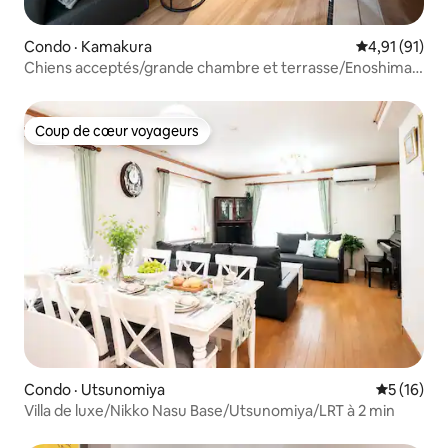
Condo · Kamakura
Note moyenne
4,91 (91)
Chiens acceptés/grande chambre et terrasse/Enoshima
et Kamakura
Coup de cœur voyageurs
Coup de cœur voyageurs
Condo · Utsunomiya
Note moye
5 (16)
Villa de luxe/Nikko Nasu Base/Utsunomiya/LRT à 2 min