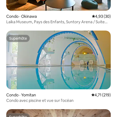
Condo · Okinawa
Note moyenne
4,93 (30)
Laika Museum, Pays des Enfants, Suntory Arena / Suite
familiale
Superhôte
Superhôte
Condo · Yomitan
Note moyenne 
4,71 (219)
Condo avec piscine et vue sur l'océan