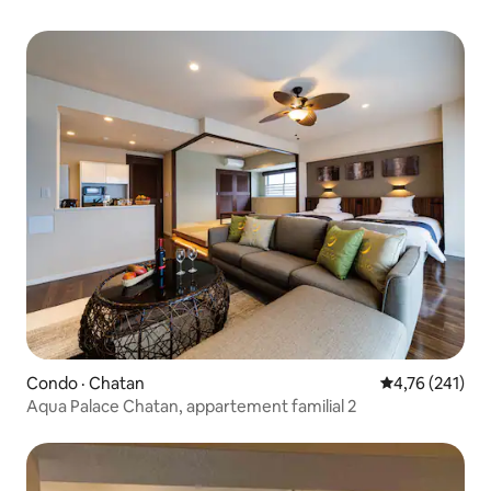
sanctuaire de Yasaka, le Chion-in et le Minamiza. Animaux
acceptés !
Condo · Chatan
Note moyenne 
4,76 (241)
Aqua Palace Chatan, appartement familial 2