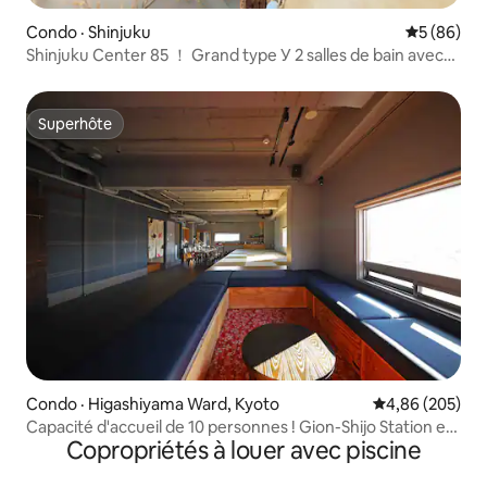
Condo · Shinjuku
Note moye
5 (86)
Shinjuku Center 85 ！ Grand type У 2 salles de bain avec
baignoire 2 toilettes У Convient aux familles et aux
groupes У Ascenseur privé | 2 minutes à pied de la gare la
plus proche У Consigne à bagages
Superhôte
Superhôte
Condo · Higashiyama Ward, Kyoto
Note moyenne 
4,86 (205)
Capacité d'accueil de 10 personnes ! Gion-Shijo Station est
Copropriétés à louer avec piscine
à 1 minute à pied. Bénéficiant d'un emplacement
privilégié, vous pourrez admirer depuis les fenêtres le