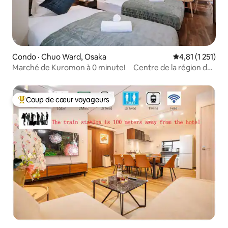
Condo · Chuo Ward, Osaka
Note moyenne d
4,81 (1 251)
Marché de Kuromon à 0 minute! Centre de la région de
Minami/KR3
Coup de cœur voyageurs
Coup de cœur voyageurs parmi les plus aimés