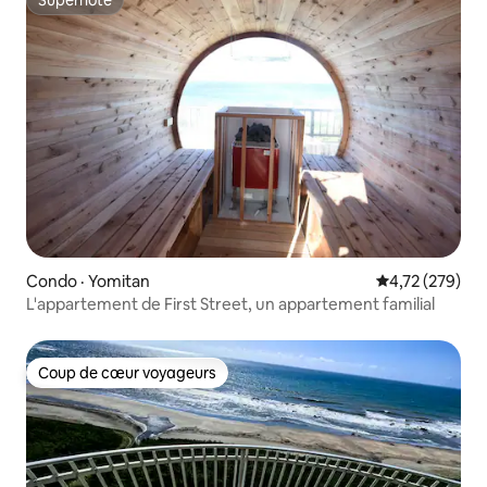
Superhôte
Superhôte
Condo · Yomitan
Note moyenne 
4,72 (279)
L'appartement de First Street, un appartement familial
Coup de cœur voyageurs
Coup de cœur voyageurs