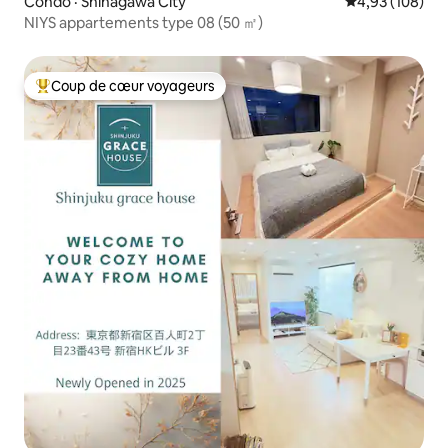
Condo · Shinagawa City
Note moyenne 
4,93 (108)
NIYS appartements type 08 (50 ㎡)
Coup de cœur voyageurs
Coup de cœur voyageurs parmi les plus aimés