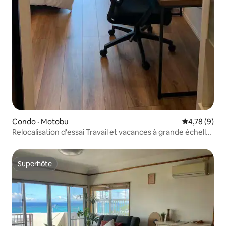
Condo · Motobu
Note moyenn
4,78 (9)
Relocalisation d'essai Travail et vacances à grande échelle
dans le nord d'Okinawa
Superhôte
Superhôte