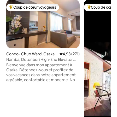
Coup de cœur voyageurs
Coup de cœur 
Coup de cœur voyageurs parmi les plus aimés
Coup de cœur voy
Condo · Chuo Ward, Osaka
Note moyenne de 4,93 sur 5, 2
4,93 (271)
Namba, Dotonbori High-End Elevator
Apartment "2 Toilet" 1 min à pied du
Bienvenue dans mon appartement à
métro et du marché Kuromon 3 min et
Osaka. Détendez-vous et profitez de
Shinsaibashi 5 min,
vos vacances dans notre appartement
agréable, confortable et moderne. Nous
visons à fournir une gamme
d'hébergements confortables et bien
équipés pour les clients. Mon
appartement est au 7ème étage du
13ème étage. Il s'agit du type de maison
d'angle le plus spacieux de l'immeuble,
avec 1 salon, 3 chambres, 1 cuisine, 1 salle