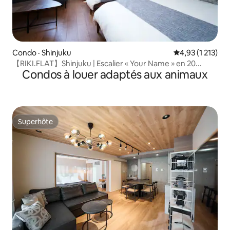
Condo · Shinjuku
Note moyenne d
4,93 (1 213)
【RIKI.FLAT】Shinjuku | Escalier « Your Name » en 20...
Condos à louer adaptés aux animaux
Superhôte
Superhôte