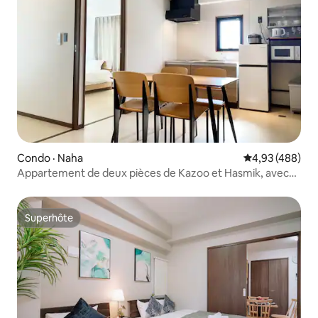
Condo · Naha
Note moyenne 
4,93 (488)
Appartement de deux pièces de Kazoo et Hasmik, avec
stationnement soumis à des restrictions de taille,
appartement de deux pièces
Superhôte
Superhôte