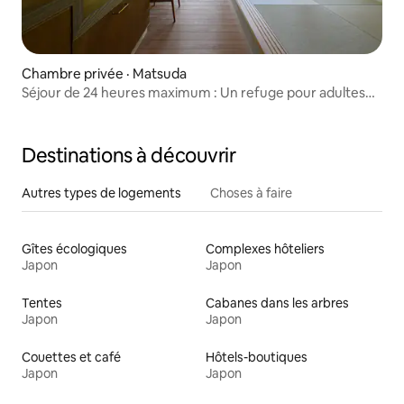
Chambre privée · Matsuda
Séjour de 24 heures maximum : Un refuge pour adultes
où vous pourrez passer du temps avec votre chien et
profiter pleinement de la forêt, du ciel et du temps libre.
Destinations à découvrir
Autres types de logements
Choses à faire
Gîtes écologiques
Complexes hôteliers
Japon
Japon
Tentes
Cabanes dans les arbres
Japon
Japon
Couettes et café
Hôtels-boutiques
Japon
Japon