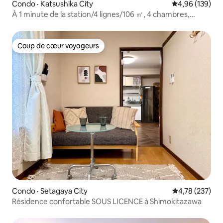
Condo · Katsushika City
Note moyenne 
4,96 (139)
À 1 minute de la station/4 lignes/106 ㎡, 4 chambres,
2 salles de bain, 2 toilettes, 1 salon, 1 cuisine/sécheuse au
gaz
Coup de cœur voyageurs
Coup de cœur voyageurs
Condo · Setagaya City
Note moyenne 
4,78 (237)
Résidence confortable SOUS LICENCE à Shimokitazawa