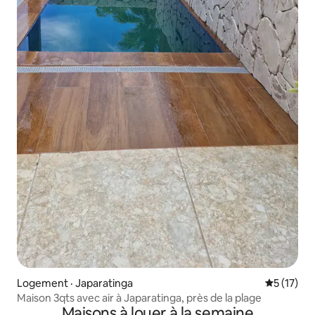
Logement · Japaratinga
Note moye
5 (17)
Maison 3qts avec air à Japaratinga, près de la plage
Maisons à louer à la semaine