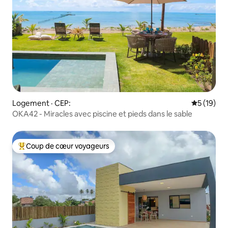
Logement · CEP:
Note moye
5 (19)
OKA42 - Miracles avec piscine et pieds dans le sable
Coup de cœur voyageurs
Coup de cœur voyageurs parmi les plus aimés