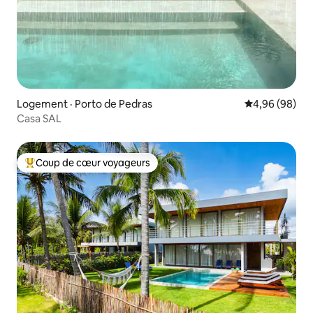
Logement · Porto de Pedras
Note moyenne
4,96 (98)
Casa SAL
Coup de cœur voyageurs
Coup de cœur voyageurs parmi les plus aimés