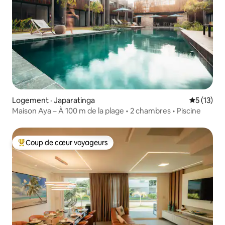
Logement · Japaratinga
Note moye
5 (13)
Maison Aya – À 100 m de la plage • 2 chambres • Piscine
Coup de cœur voyageurs
Coup de cœur voyageurs parmi les plus aimés