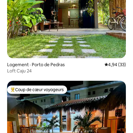
Logement · Porto de Pedras
Note moyenne
4,94 (33)
Loft Caju 24
Coup de cœur voyageurs
Coup de cœur voyageurs parmi les plus aimés