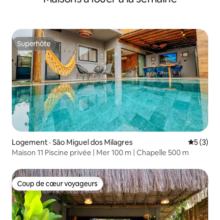
Superhôte
Superhôte
Logement · São Miguel dos Milagres
Note moy
5 (3)
Maison 11 Piscine privée | Mer 100 m | Chapelle 500 m
Coup de cœur voyageurs
Coup de cœur voyageurs