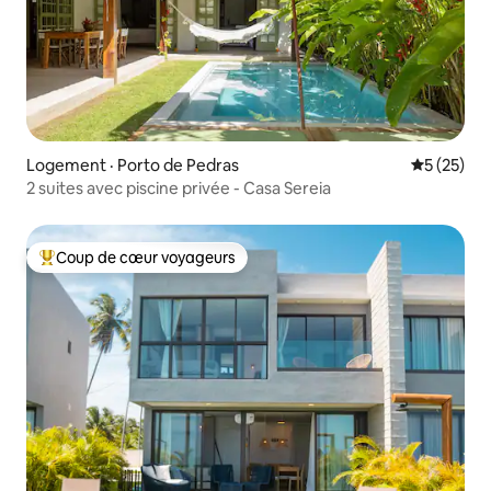
Logement · Porto de Pedras
Note moye
5 (25)
2 suites avec piscine privée - Casa Sereia
Coup de cœur voyageurs
Coup de cœur voyageurs parmi les plus aimés