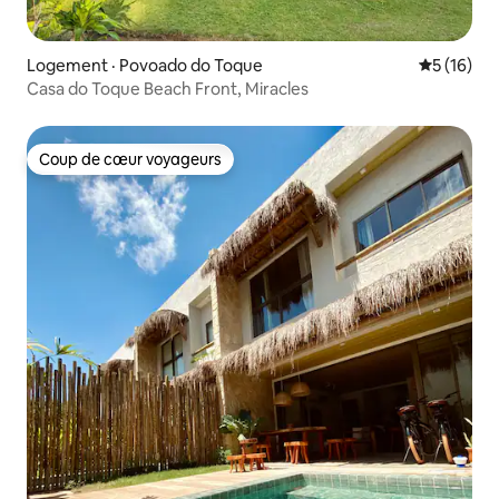
Logement · Povoado do Toque
Note moye
5 (16)
Casa do Toque Beach Front, Miracles
Coup de cœur voyageurs
Coup de cœur voyageurs