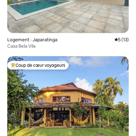
Logement · Japaratinga
Note moye
5 (13)
Casa Bela Vila
Coup de cœur voyageurs
Coup de cœur voyageurs parmi les plus aimés