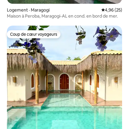
Logement · Maragogi
Note moyenne
4,96 (25)
Maison à Peroba, Maragogi-AL en cond. en bord de mer.
Coup de cœur voyageurs
Coup de cœur voyageurs