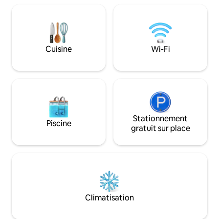
PENDANT LE SÉJO
vacances, les jours fériés et les fins de
semaine. Elle allie confort, charme et
tranquillité pour créer des souvenirs
mémorables. À seulement 500 mètres
de la mer, dans un condominium
Cuisine
Wi-Fi
sécuritaire, c'est l'endroit idéal pour
réunir vos proches et vivre des
moments spéciaux!
Stationnement
Piscine
gratuit sur place
Climatisation