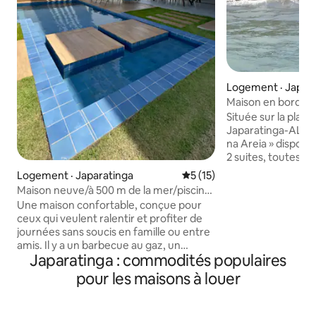
Logement · Japar
Maison en bord de
plage de Japarati
Située sur la plag
Japaratinga-AL, la
na Areia » dispos
2 suites, toutes cl
de bain pour les in
Logement · Japaratinga
Note moyenne de 5 sur 5, 
5 (15)
2 espaces, du Wi-Fi
Maison neuve/à 500 m de la mer/piscine
satellite Sky, d'un
privée/12 personnes
Une maison confortable, conçue pour
congélateurs, réf
ceux qui veulent ralentir et profiter de
glaçons, micro-ond
journées sans soucis en famille ou entre
ustensiles, d'une 
amis. Il y a un barbecue au gaz, un
donnant sur la mer
Japaratinga : commodités populaires
refroidisseur de bière, un balcon avec
garage pour 3 voitu
une table à manger, une piscine à
pour les maisons à louer
nuit comprend un 
3 niveaux, une aire de jeux artisanale, un
femme de ménage
espace hamac et un magnifique jardin.
DÉPART, L'ÉNER
Casa Refúgio est parfaite pour les