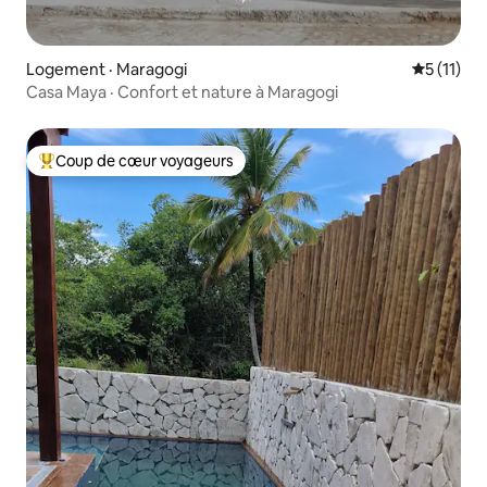
Logement · Maragogi
Note moye
5 (11)
Casa Maya · Confort et nature à Maragogi
Coup de cœur voyageurs
Coup de cœur voyageurs parmi les plus aimés