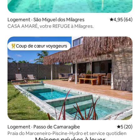
Logement · São Miguel dos Milagres
Note moyenne
4,95 (64)
CASA AMARÉ, votre REFUGE à Milagres.
Coup de cœur voyageurs
Coup de cœur voyageurs parmi les plus aimés
Logement · Passo de Camaragibe
Note moye
5 (20)
Praia do Marceneiro-Piscine-Hydro et service quotidien