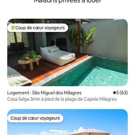
Maisons privées à louer
Coup de cœur voyageurs
Coup de cœur voyageurs parmi les plus aimés
Logement · São Miguel dos Milagres
Note moye
5 (63)
Casa Salga 3min à pied de la plage de Capela Milagres
Coup de cœur voyageurs
Coup de cœur voyageurs