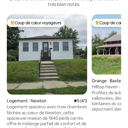
très bien notés.
Coup de cœur voyageurs
Coup de cœur 
Coup de cœur voyageurs parmi les plus aimés
Coup de cœur voy
Grange · Baxter
Hilltop Haven : nic
Profitez de la beau
vallonnées, des pra
Logement · Newton
Note moyenne de 5 sur 5, 
5 (41)
lointaines du cent
Logement spacieux avec trois chambres
séjournant dans 
Nichée au cœur de Newton, cette
nouvellement cons
spacieuse maison de 1840 pieds carrés
panoramique, les o
offre le mélange parfait de confort et de
faune diversifiée 