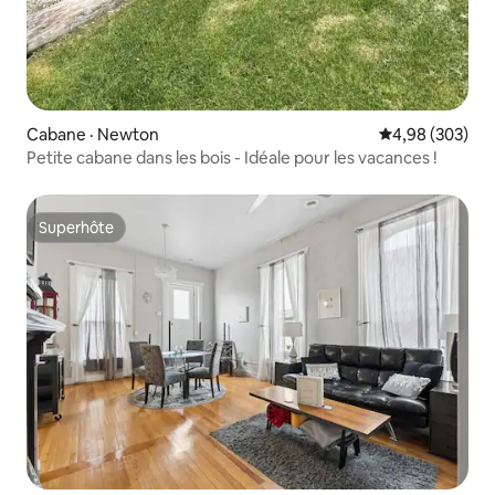
Cabane · Newton
Note moyenne 
4,98 (303)
Petite cabane dans les bois - Idéale pour les vacances !
Superhôte
Superhôte