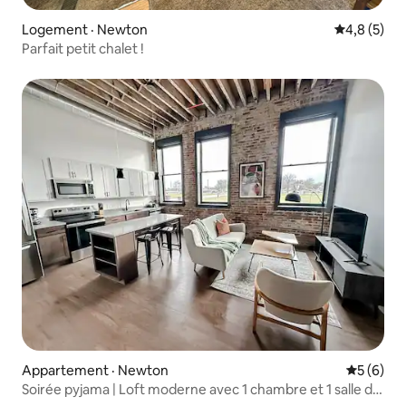
Logement · Newton
Note moyen
4,8 (5)
Parfait petit chalet !
Appartement · Newton
Note moy
5 (6)
Soirée pyjama | Loft moderne avec 1 chambre et 1 salle de