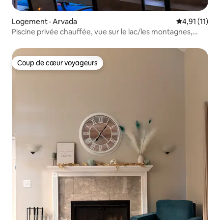
Logement · Arvada
Note moyenne
4,91 (11)
Piscine privée chauffée, vue sur le lac/les montagnes,
idéale pour 4 enfants
Coup de cœur voyageurs
Coup de cœur voyageurs