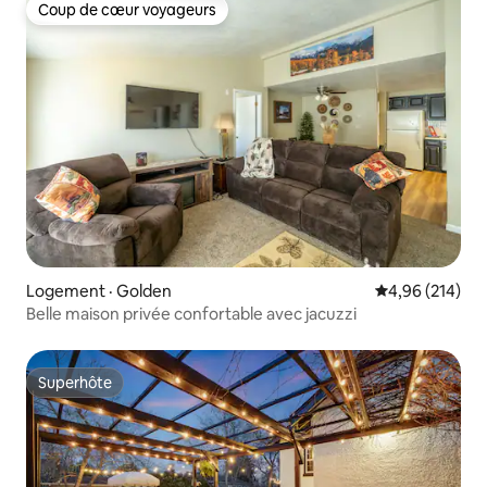
Coup de cœur voyageurs
Coup de cœur voyageurs
Logement · Golden
Note moyenne 
4,96 (214)
Belle maison privée confortable avec jacuzzi
Superhôte
Superhôte