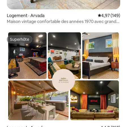
Logement · Arvada
Note moyenne 
4,97 (149)
Maison vintage confortable des années 1970 avec grand
jardin clôturé
Superhôte
Superhôte