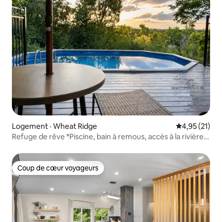
Logement · Wheat Ridge
Note moyenne
4,95 (21)
Refuge de rêve *Piscine, bain à remous, accès à la rivière
et vues
Coup de cœur voyageurs
Coup de cœur voyageurs