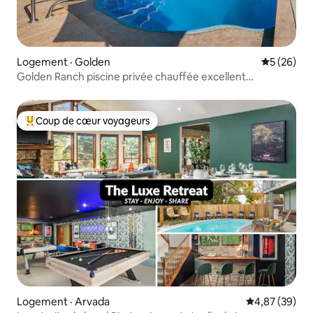
Logement · Golden
Note moye
5 (26)
Golden Ranch piscine privée chauffée excellent
emplacement!
Coup de cœur voyageurs
Coup de cœur voyageurs parmi les plus aimés
Logement · Arvada
Note moyenne
4,87 (39)