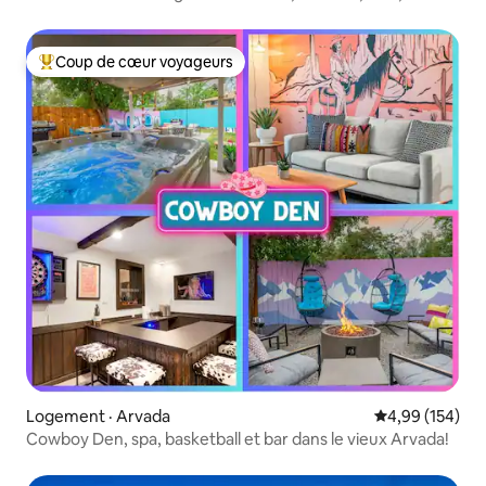
Coup de cœur voyageurs
Coup de cœur voyageurs parmi les plus aimés
Logement · Arvada
Note moyenne 
4,99 (154)
Cowboy Den, spa, basketball et bar dans le vieux Arvada!