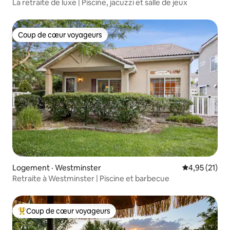
La retraite de luxe | Piscine, jacuzzi et salle de jeux
Coup de cœur voyageurs
Coup de cœur voyageurs
Logement · Westminster
Note moyenne
4,95 (21)
Retraite à Westminster | Piscine et barbecue
Coup de cœur voyageurs
Coup de cœur voyageurs parmi les plus aimés