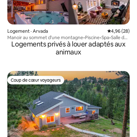
Logement · Arvada
Note moyenne
4,96 (28)
Manoir au sommet d'une montagne•Piscine•Spa•Salle de
Logements privés à louer adaptés aux
cinéma•Salle de jeux
animaux
Coup de cœur voyageurs
Coup de cœur voyageurs