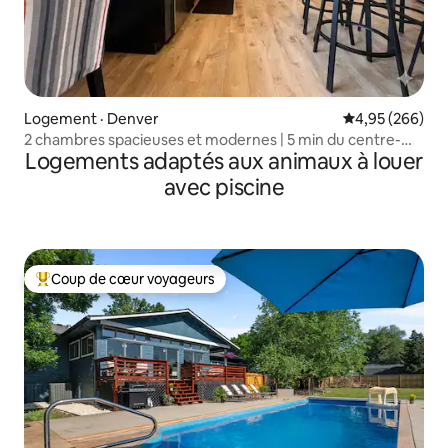
Logement · Denver
Note moyenne 
4,95 (266)
2 chambres spacieuses et modernes | 5 min du centre-
Logements adaptés aux animaux à louer
ville et de Sloans Lake
avec piscine
Coup de cœur voyageurs
Coup de cœur voyageurs parmi les plus aimés