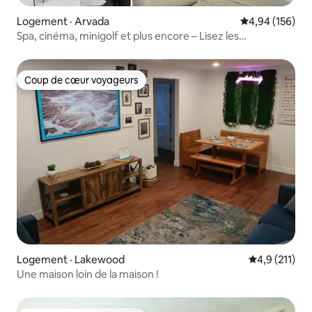
Logement · Arvada
Note moyenne 
4,94 (156)
Spa, cinéma, minigolf et plus encore – Lisez les
commentaires !
Coup de cœur voyageurs
Coup de cœur voyageurs
Logement · Lakewood
Note moyenne
4,9 (211)
Une maison loin de la maison !