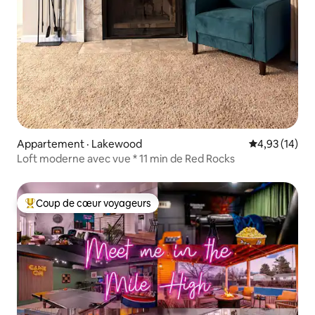
Appartement · Lakewood
Note moyenne
4,93 (14)
Loft moderne avec vue * 11 min de Red Rocks
Coup de cœur voyageurs
Coup de cœur voyageurs parmi les plus aimés