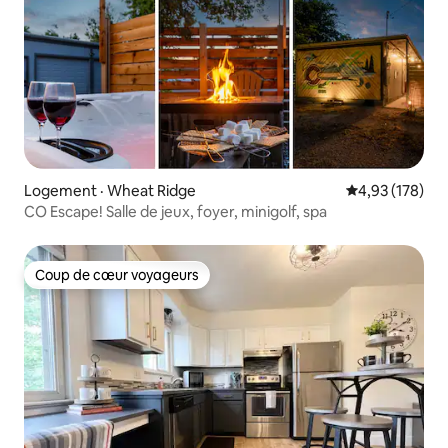
Logement · Wheat Ridge
Note moyenne 
4,93 (178)
CO Escape! Salle de jeux, foyer, minigolf, spa
Coup de cœur voyageurs
Coup de cœur voyageurs