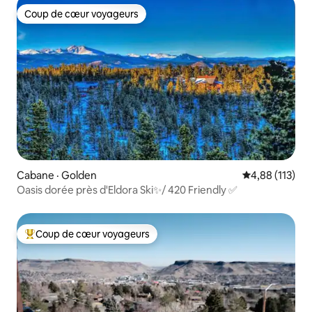
Coup de cœur voyageurs
Coup de cœur voyageurs
Cabane · Golden
Note moyenne 
4,88 (113)
Oasis dorée près d'Eldora Ski✨/ 420 Friendly ✅
Coup de cœur voyageurs
Coup de cœur voyageurs parmi les plus aimés