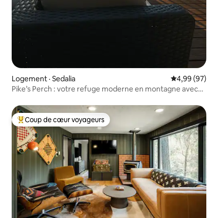
Logement · Sedalia
Note moyenne
4,99 (97)
Pike’s Perch : votre refuge moderne en montagne avec
climatisation
Coup de cœur voyageurs
Coup de cœur voyageurs parmi les plus aimés