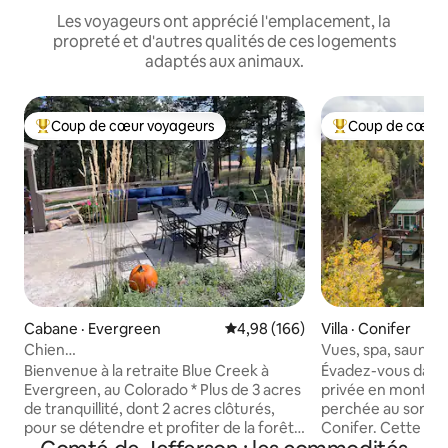
Les voyageurs ont apprécié l'emplacement, la
propreté et d'autres qualités de ces logements
adaptés aux animaux.
Coup de cœur voyageurs
Coup de cœur 
Coup de cœur voyageurs parmi les plus aimés
Coup de cœur voy
Cabane · Evergreen
Note moyenne de 4,98 sur 5, 1
4,98 (166)
Villa · Conifer
Chien
Vues, spa, sauna, 
préféré~Cabine~Famille~Couples~2
logement dans le t
Bienvenue à la retraite Blue Creek à
Évadez-vous dans 
acres clôturés
Evergreen, au Colorado * Plus de 3 acres
privée en montagn
de tranquillité, dont 2 acres clôturés,
perchée au somme
pour se détendre et profiter de la forêt,
Conifer. Cette m
de la prairie et de la faune * Chiens
rénovée offre une