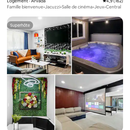
Logement · Arvada
Note moyenne
4,9 (162)
Famille bienvenue•Jacuzzi•Salle de cinéma•Jeux•Central
Superhôte
Superhôte