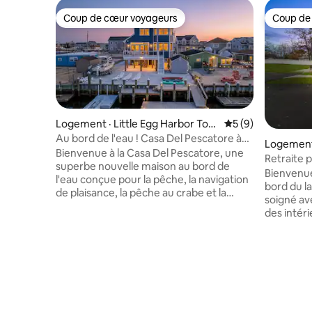
Coup de cœur voyageurs
Coup de
Coup de cœur voyageurs
Coup de
Logement · Little Egg Harbor Tow
Note moyenne de 
5 (9)
nship
Au bord de l'eau ! Casa Del Pescatore à
Logement 
3 chambres, récemment construite
Bienvenue à la Casa Del Pescatore, une
Retraite p
superbe nouvelle maison au bord de
pour les 
Bienvenue
l'eau conçue pour la pêche, la navigation
bord du l
de plaisance, la pêche au crabe et la
soigné ave
détente. Cette propriété offre un accès
des intéri
direct à l'eau, une vue imprenable sur le
soignées 
lagon et tout le confort d'un chez-soi
les escap
pour les familles, les amis et les amateurs
ends entre
de plein air. Amarrez votre bateau ou vos
famille, l
motomarines directement sur la
familles d
propriété et profitez des meilleures
sportifs locaux. Pour ren
possibilités de pêche et de pêche au
encore pl
crabe. Faites une promenade