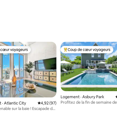
 sur 5, 62 commentaires
 cœur voyageurs
Coup de cœur voyageurs
 cœur voyageurs
Coup de cœur voyageurs parmi 
 sur 5, 16 commentaires
Logement · Asbury Park
Profitez de la fin de semaine de
· Atlantic City
Note moyenne de 4,92 sur 5, 97 commentai
4,92 (97)
Travail! Grande piscine chauffé
nable sur la baie ! Escapade de
a baie