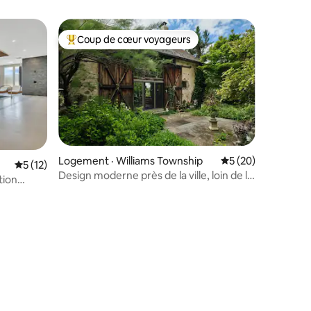
Coup de cœur voyageurs
Coup de cœur voyageurs parmi les plus aimés
Logement · Williams Township
Note moyenne de 5
5 (20)
Note moyenne de 5 sur 5, 12 commentaires
5 (12)
res
Design moderne près de la ville, loin de la
tion
réalité