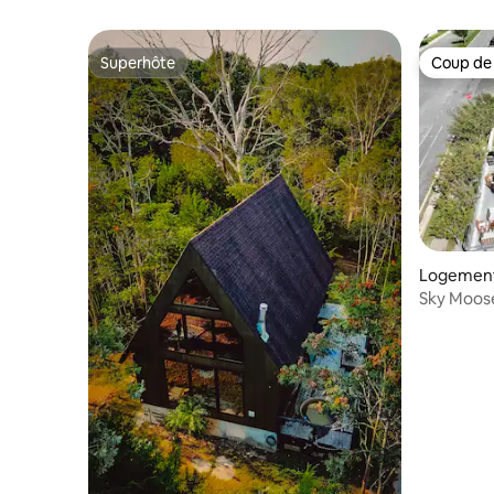
Superhôte
Coup de
Superhôte
Coup de
Logement 
Sky Moose
luxe à Bri