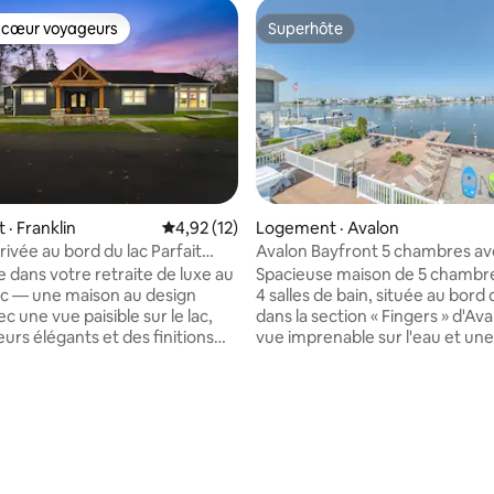
 cœur voyageurs
Superhôte
 cœur voyageurs
Superhôte
5 sur 5, 9 commentaires
· Franklin
Note moyenne de 4,92 sur 5, 12 commentai
4,92 (12)
Logement · Avalon
rivée au bord du lac Parfait
Avalon Bayfront 5 chambres a
escapades de fin de semaine
terrasse + poste d'amarrage |
 dans votre retraite de luxe au
Spacieuse maison de 5 chambr
de soleil!
ac — une maison au design
4 salles de bain, située au bord d
c une vue paisible sur le lac,
dans la section « Fingers » d'Av
eurs élégants et des finitions
vue imprenable sur l'eau et une
dans chaque pièce. Parfait pour
terrasse surplombant Blue Fish
ades romantiques, les week-
Profitez des « bay days », du ca
 filles, les petits séjours en
matin, de magnifiques couchers
es invités à un mariage et les
et de beaucoup d'espace pour 
ans la région pour les tournois
familles et les groupes. La mais
dre votre séjour
des espaces de vie confortable
us spécial, on propose des
cuisine entièrement équipée et