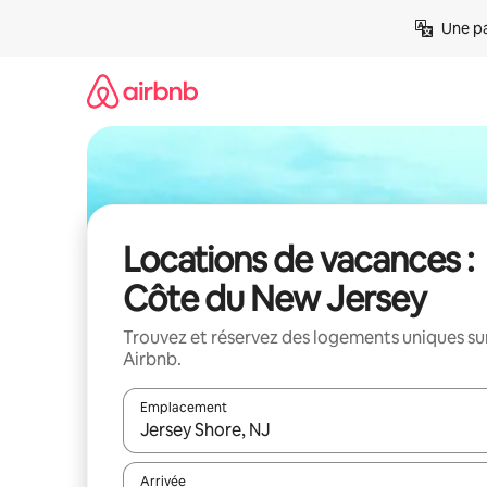
Aller
Une pa
directement
au
contenu
Locations de vacances :
Côte du New Jersey
Trouvez et réservez des logements uniques su
Airbnb.
Emplacement
Quand les résultats sont affichés, parcourez-les en 
Arrivée