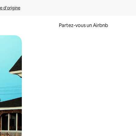
e d'origine
Partez-vous un Airbnb
et en les faisant glisser.