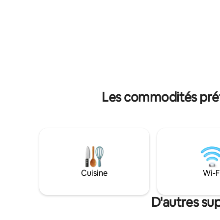
services p
panoramique à travers Great Bay pour
Aménagem
une journée de pêche à la morue à
Anniversaires ; • Surpris
rayures ou à la plie, dînez à Beach Haven
• Décorat
sur Long Beach Island ou faites une
filles Prix à partir de 150 $ Envoyez un
croisière vers les casinos d'Atlantic City.
message p
Les commodités préf
Cuisine
Wi-F
D'autres su