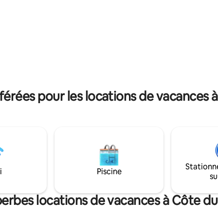
rofessionnels de décoration •
trouve à une courte distance à 
ents romantiques •
plages, des restaurants et des
es d'engagement
d'Avalon. Découvrez le mélange
ion de fin de semaine pour les
de détente au bord de l'eau et 
commodité d'une ville balnéair
our plus d'informations.
votre prochaine escapade côti
érées pour les locations de vacances 
Stationn
i
Piscine
su
perbes locations de vacances à Côte d