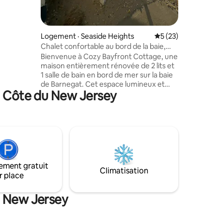
vélo des
 magasins
 parfait
de
Logement · Seaside Heights
Note moyenne de 5
5 (23)
e pour
Chalet confortable au bord de la baie,
ère.
face à la plage, vue sur le coucher du
Bienvenue à Cozy Bayfront Cottage, une
soleil, barbecue
maison entièrement rénovée de 2 lits et
1 salle de bain en bord de mer sur la baie
de Barnegat. Cet espace lumineux et
à Côte du New Jersey
élégant est aménagé en espace ouvert,
avec un décor côtier et un accès partagé
à la plage de la baie. Il est parfait pour les
familles ou les amis qui recherchent
l'escapade ultime sur le Jersey Shore. ✔
4 badges de plage SSH ✔ 4 écussons
Ortley Beach ✔ Bord de mer ✔ Bay
Beach ✔ Terrasse privée avec barbecue
ement gratuit
✔ Des draps et serviettes propres ✔
Climatisation
r place
Matériel de plage ✔ Vélos ✔
Stationnement en dehors de la rue ✔ La
côte du New Jersey, mieux hébergée
u New Jersey
par Michael's Seaside Rentals🌊