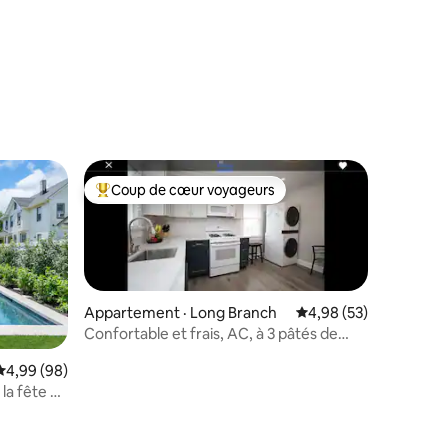
Coup de cœur voyageurs
les plus aimés
Coup de cœur voyageurs parmi les plus aimés
Appartement · Long Branch
Note moyenne de 4,98
4,98 (53)
Confortable et frais, AC, à 3 pâtés de
maisons de la plage avec 2 passes
Note moyenne de 4,99 sur 5, 98 commentaires
4,99 (98)
 la fête du
res
e et spa