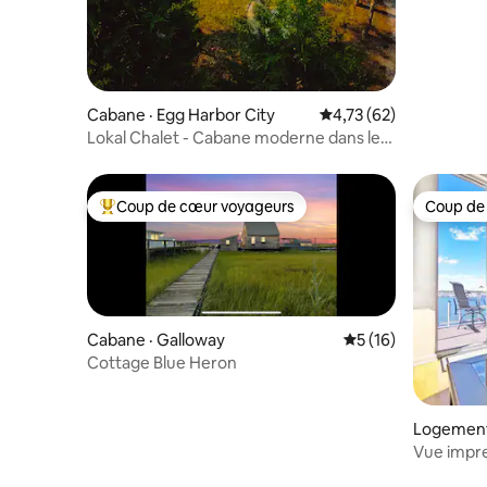
Cabane · Egg Harbor City
Note moyenne de 4,73
4,73 (62)
Lokal Chalet - Cabane moderne dans les
Pine Barrens du New Jersey
Coup de cœur voyageurs
Coup de
Coup de cœur voyageurs parmi les plus aimés
Coup de
Cabane · Galloway
Note moyenne de 5
5 (16)
Cottage Blue Heron
Logement 
Vue impre
luxe sur l