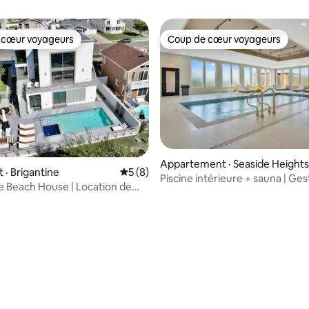
 cœur voyageurs
Coup de cœur voyageurs
 cœur voyageurs
Coup de cœur voyageurs
Appartement · Seaside Heights
· Brigantine
Note moyenne de 5 sur 5, 8 commentai
5 (8)
Piscine intérieure + sauna | Ges
 Beach House | Location de
professionnelle
gantine