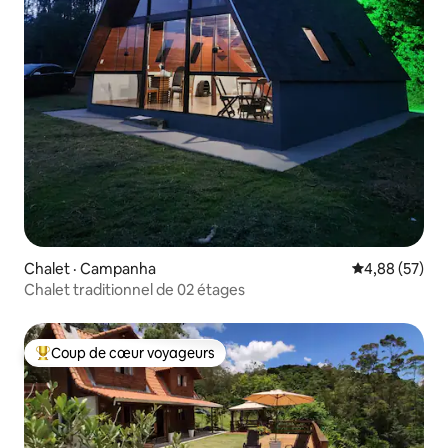
Chalet · Campanha
Note moyenne
4,88 (57)
Chalet traditionnel de 02 étages
Coup de cœur voyageurs
Coup de cœur voyageurs parmi les plus aimés