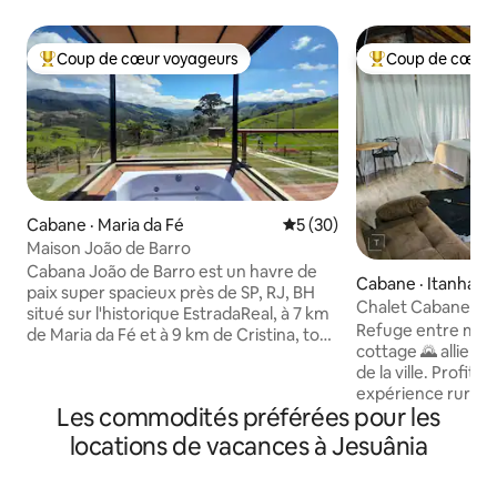
Coup de cœur voyageurs
Coup de cœur 
Coup de cœur voyageurs parmi les plus aimés
Coup de cœur voy
Cabane · Maria da Fé
Note moyenne de 5 sur 5, 
5 (30)
Maison João de Barro
Cabana João de Barro est un havre de
Cabane · Itanhan
paix super spacieux près de SP, RJ, BH
Chalet Cabane 50
situé sur l'historique EstradaReal, à 7 km
Refuge entre mon
de Maria da Fé et à 9 km de Cristina, tous
cottage 🌄 allie co
pavés. Nature, café de spécialité, hydro
de la ville. Profite
chauffé, vue parfaite à 360⁰ et Internet
expérience rurale
qui ne tombe pas en panne! Dans la ville,
Les commodités préférées pour les
incroyables, et la 
connaissez les plantations d'oliviers, les
Queijaria 50 et d
cafés, les champignons et l'artisanat.
locations de vacances à Jesuânia
primés ! En tant q
Notre eau vient directement de la
et toutes les infr
source : pure, fraîche et pleine de vie.