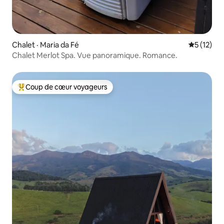
Chalet · Maria da Fé
Note moye
5 (12)
Chalet Merlot Spa. Vue panoramique. Romance.
Coup de cœur voyageurs
Coup de cœur voyageurs parmi les plus aimés