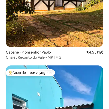
Cabane · Monsenhor Paulo
Note moyenne
4,95 (19)
Chalet Recanto do Vale - MP | MG
Coup de cœur voyageurs
Coup de cœur voyageurs parmi les plus aimés