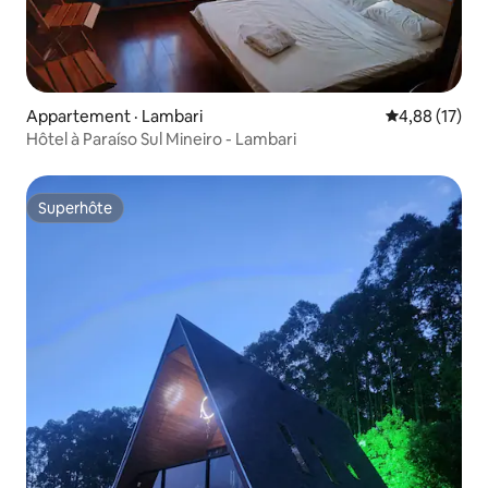
Appartement · Lambari
Note moyenne
4,88 (17)
Hôtel à Paraíso Sul Mineiro - Lambari
Superhôte
Superhôte