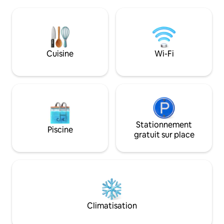
moments inoubliables. Nous p
Les jours de pluie, la nature peut laisser
la réservation de v
de légères traînées – cela fait partie du
découvrirons le c
charme de la vie en montagne.
chaleur et saveur ! Vous voulez en savoi
plus sur l'expérie
primés et la régi
Cuisine
Wi-Fi
message !
Stationnement
Piscine
gratuit sur place
Climatisation