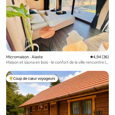
Micromaison · Aiaste
Note moyenne
4,94 (36)
Maison et sauna en bois - le confort de la ville rencontre la
nature
Coup de cœur voyageurs
Coup de cœur voyageurs parmi les plus aimés