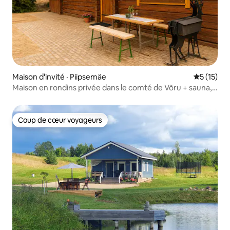
Maison d'invité · Piipsemäe
Note moye
5 (15)
Maison en rondins privée dans le comté de Võru + sauna,
jusqu'à 6 personnes
Coup de cœur voyageurs
Coup de cœur voyageurs