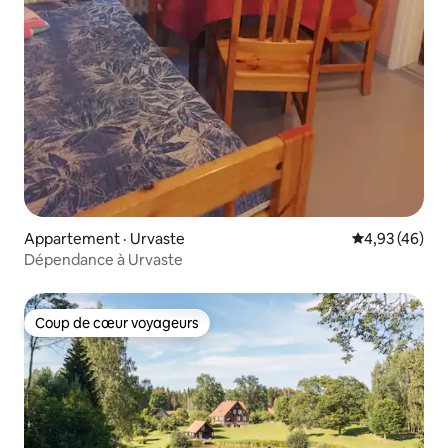
Appartement · Urvaste
Note moyenne
4,93 (46)
Dépendance à Urvaste
Coup de cœur voyageurs
Coup de cœur voyageurs