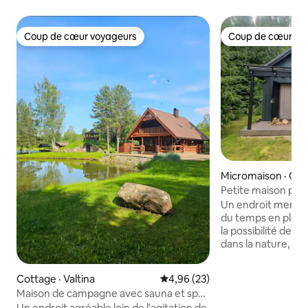
Coup de cœur voyageurs
Coup de cœur vo
Coup de cœur voyageurs
Coup de cœur vo
Micromaison · Oo
Petite maison pais
Un endroit merveil
du temps en pleine nature. 
la possibilité de p
dans la nature, de 
du sauna, de faire
de faire griller des
Cottage · Valtina
Note moyenne de 4,96 sur 5, 
4,96 (23)
braises, de vous as
Maison de campagne avec sauna et spa
d'écouter les oiseaux ch
extérieur
Un endroit agréable loin de l'agitation de