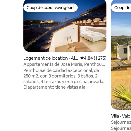
Coup de cœur voyageurs
Coup de
Coup de cœur voyageurs
Coup de
Logement de location · Alb
Note moyenne de 4,84 su
4,84 (1 275)
aicín
Appartements de José María, Penthouse
3 chambres...
Penthouse de calidad excepcional, de
250 m2, con 3 dormitorios, 3 baños, 2
salones, 4 terrazas y una piscina privada.
El apartamento tiene vistas a la
Alhambra, a la Catedral y al Albaicin.
Cocina muy completa, comedor para 10
personas. Los interiores están decorados
en un estilo contemporáneo, donde los
colores neutros y obras de arte originales
Villa · Válo
se combinan con el efecto rústico de los
Séjournez 
acabados en madera. Los techos altos
piscine pr
Séjournez