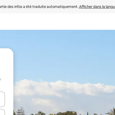
rtie des infos a été traduite automatiquement. 
Afficher dans la langu
r
utilisant les flèches vers le haut et vers le bas, ou en appuyant dessus 