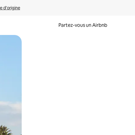
e d'origine
Partez-vous un Airbnb
et en les faisant glisser.