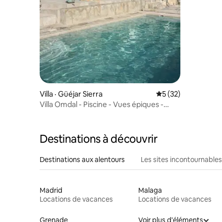
Villa · Güéjar Sierra
Note moyenne de 5
5 (32)
Villa Omdal - Piscine - Vues épiques -
Sierra Nevada
Destinations à découvrir
Destinations aux alentours
Les sites incontournables
Madrid
Malaga
Locations de vacances
Locations de vacances
Grenade
Voir plus d'éléments