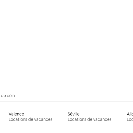
 sur 5, 32 commentaires
 du coin
Valence
Séville
Ali
Locations de vacances
Locations de vacances
Loc