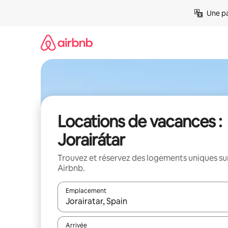
Aller
Une pa
directement
au
contenu
Locations de vacances :
Jorairátar
Trouvez et réservez des logements uniques su
Airbnb.
Emplacement
Quand les résultats sont affichés, parcourez-les en 
Arrivée