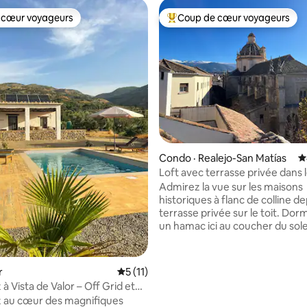
 cœur voyageurs
Coup de cœur voyageurs
 cœur voyageurs
Coup de cœur voyageurs parmi 
r 5, 1 275 commentaires
Condo · Realejo-San Matías
N
Loft avec terrasse privée dans 
de Grenade
Admirez la vue sur les maisons
historiques à flanc de colline d
terrasse privée sur le toit. Do
un hamac ici au coucher du sole
des CD dans une collection
impressionnante ou cuisinez d
cuisine avec vue 2 terrasses avec vue
r
Note moyenne de 5 sur 5, 11 commentai
5 (11)
incroyable sur la belle église Sa
à Vista de Valor – Off Grid et
Domingo, la vieille ville et la Sier
ivée
 au cœur des magnifiques
Nevada, où vous pourrez prend