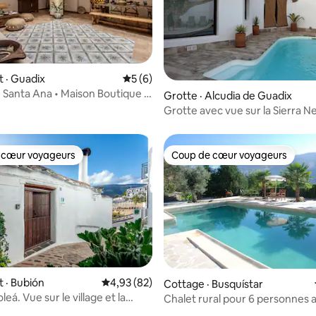
5 sur 5, 5 commentaires
 · Guadix
Note moyenne de 5 sur 5, 6 commentai
5 (6)
e Santa Ana • Maison Boutique à
Grotte · Alcudia de Guadix
Grotte avec vue sur la Sierra N
Alcudia Guadix
 cœur voyageurs
Coup de cœur voyageurs
 cœur voyageurs
Coup de cœur voyageurs
 · Bubión
Note moyenne de 4,93 sur 5, 82 commentai
4,93 (82)
Cottage · Busquístar
leá. Vue sur le village et la
Chalet rural pour 6 personnes 
grande piscine