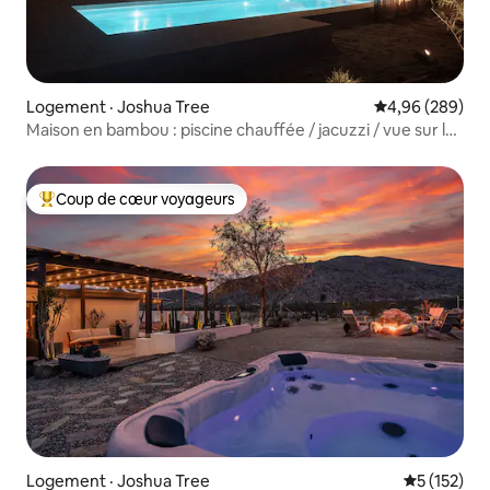
Logement · Joshua Tree
Note moyenne 
4,96 (289)
Maison en bambou : piscine chauffée / jacuzzi / vue sur le
désert
Coup de cœur voyageurs
Coup de cœur voyageurs parmi les plus aimés
Logement · Joshua Tree
Note moyen
5 (152)