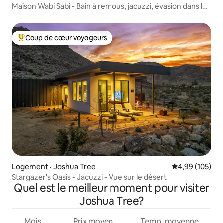
Maison Wabi Sabi - Bain à remous, jacuzzi, évasion dans le
désert
Coup de cœur voyageurs
Coup de cœur voyageurs parmi les plus aimés
Logement · Joshua Tree
Note moyenne 
4,99 (105)
Stargazer's Oasis - Jacuzzi - Vue sur le désert
Quel est le meilleur moment pour visiter
Joshua Tree?
Mois
Prix moyen
Temp. moyenne