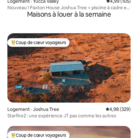
Logement · Yucca Valley
Note moyenne 
4,99 (105)
Nouveau ! Paxton House Joshua Tree + piscine à cadre en
Maisons à louer à la semaine
acier
Coup de cœur voyageurs
Coup de cœur voyageurs parmi les plus aimés
Logement · Joshua Tree
Note moyenne 
4,98 (329)
Starfire2 : une expérience JT pas comme les autres
Coup de cœur voyageurs
Coup de cœur voyageurs parmi les plus aimés