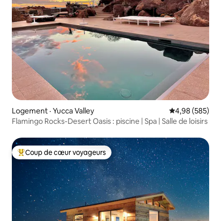
Logement · Yucca Valley
Note moyenne 
4,98 (585)
Flamingo Rocks-Desert Oasis : piscine | Spa | Salle de loisirs
Coup de cœur voyageurs
Coup de cœur voyageurs parmi les plus aimés