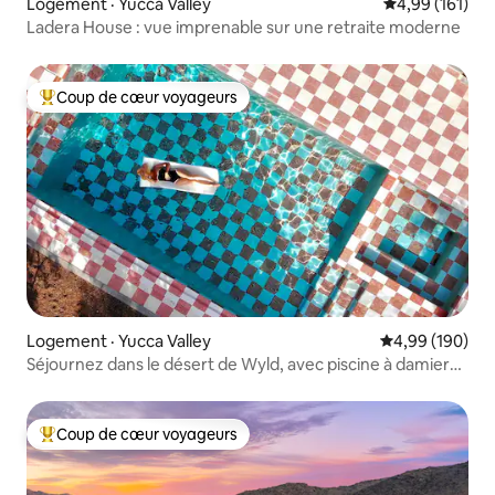
Logement · Yucca Valley
Note moyenne 
4,99 (161)
Ladera House : vue imprenable sur une retraite moderne
Coup de cœur voyageurs
Coup de cœur voyageurs parmi les plus aimés
Logement · Yucca Valley
Note moyenne 
4,99 (190)
Séjournez dans le désert de Wyld, avec piscine à damier
et jacuzzi
Coup de cœur voyageurs
Coup de cœur voyageurs parmi les plus aimés