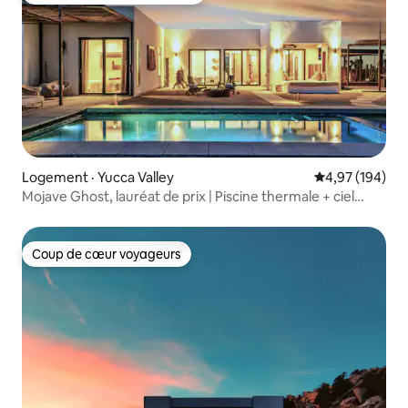
Logement · Yucca Valley
Note moyenne 
4,97 (194)
Mojave Ghost, lauréat de prix | Piscine thermale + ciel
étoilé
Coup de cœur voyageurs
Coup de cœur voyageurs