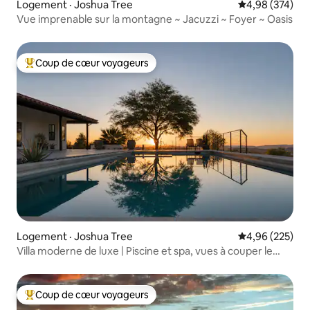
Logement · Joshua Tree
Note moyenne 
4,98 (374)
Vue imprenable sur la montagne ~ Jacuzzi ~ Foyer ~ Oasis
Coup de cœur voyageurs
Coup de cœur voyageurs parmi les plus aimés
Logement · Joshua Tree
Note moyenne 
4,96 (225)
Villa moderne de luxe | Piscine et spa, vues à couper le
souffle
Coup de cœur voyageurs
Coup de cœur voyageurs parmi les plus aimés