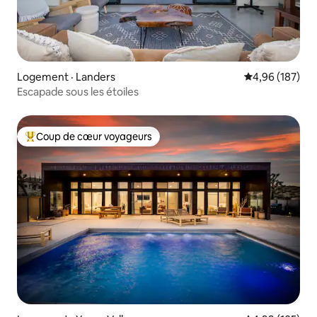
Logement · Landers
Note moyenne 
4,96 (187)
Escapade sous les étoiles
Coup de cœur voyageurs
Coup de cœur voyageurs parmi les plus aimés