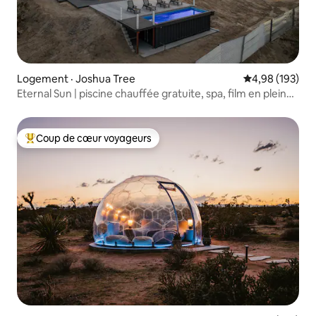
Logement · Joshua Tree
Note moyenne 
4,98 (193)
Eternal Sun | piscine chauffée gratuite, spa, film en plein
air
Coup de cœur voyageurs
Coup de cœur voyageurs parmi les plus aimés