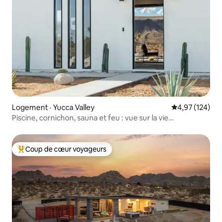
Logement · Yucca Valley
Note moyenne 
4,97 (124)
Piscine, cornichon, sauna et feu : vue sur la vie
changeante
Coup de cœur voyageurs
Coup de cœur voyageurs parmi les plus aimés