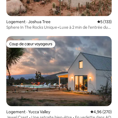
Logement · Joshua Tree
Note moyen
5 (133)
Sphere In The Rocks Unique+Luxe à 2 min de l'entrée du
parc
Coup de cœur voyageurs
Coup de cœur voyageurs
Logement · Yucca Valley
Note moyenne 
4,96 (270)
Jewel Crest • Une retraite bien-être • En vedette dans AD