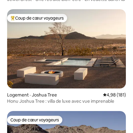
Coup de cœur voyageurs
Coup de cœur voyageurs parmi les plus aimés
Logement · Joshua Tree
Note moyenne 
4,98 (181)
Honu Joshua Tree : villa de luxe avec vue imprenable
Coup de cœur voyageurs
Coup de cœur voyageurs