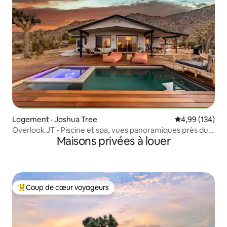
Logement · Joshua Tree
Note moyenne 
4,99 (134)
Overlook JT • Piscine et spa, vues panoramiques près du
Maisons privées à louer
parc
Coup de cœur voyageurs
Coup de cœur voyageurs parmi les plus aimés