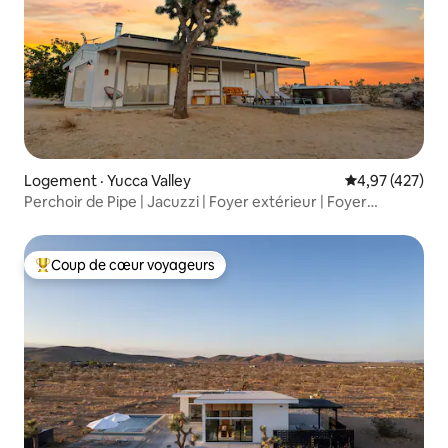
Logement · Yucca Valley
Note moyenne 
4,97 (427)
Perchoir de Pipe | Jacuzzi | Foyer extérieur | Foyer
intérieur
Coup de cœur voyageurs
Coup de cœur voyageurs parmi les plus aimés