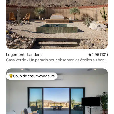
Logement · Landers
Note moyenne 
4,96 (101)
Casa Verde • Un paradis pour observer les étoiles au bord
de la piscine
Coup de cœur voyageurs
Coup de cœur voyageurs parmi les plus aimés