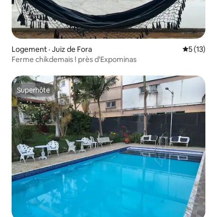
Logement · Juiz de Fora
Note moye
5 (13)
Ferme chikdemais ! près d'Expominas
Superhôte
Superhôte