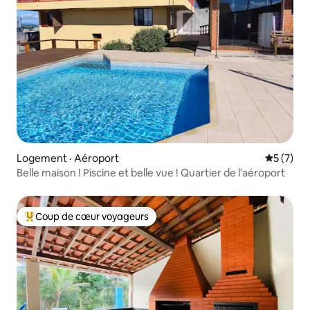
Logement · Aéroport
Note moy
5 (7)
Belle maison ! Piscine et belle vue ! Quartier de l'aéroport
Coup de cœur voyageurs
Coup de cœur voyageurs parmi les plus aimés