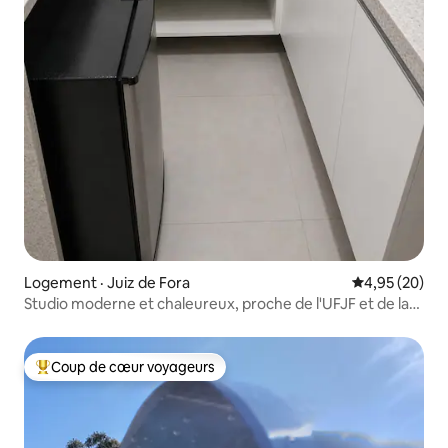
Logement · Juiz de Fora
Note moyenne
4,95 (20)
Studio moderne et chaleureux, proche de l'UFJF et de la
Br040!
Coup de cœur voyageurs
Coup de cœur voyageurs parmi les plus aimés