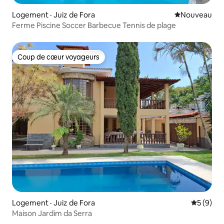
Logement · Juiz de Fora
Nouvel hébe
Nouveau
Ferme Piscine Soccer Barbecue Tennis de plage
Coup de cœur voyageurs
Coup de cœur voyageurs
Logement · Juiz de Fora
Note moy
5 (9)
Maison Jardim da Serra