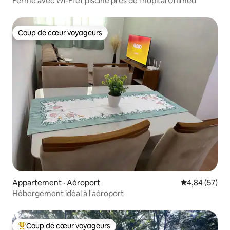
Ferme avec Wi-Fi et piscine près de l'hôpital Unimed
Coup de cœur voyageurs
Coup de cœur voyageurs
Appartement · Aéroport
Note moyenne
4,84 (57)
Hébergement idéal à l'aéroport
Coup de cœur voyageurs