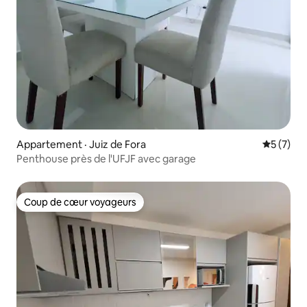
Appartement · Juiz de Fora
Note moy
5 (7)
Penthouse près de l'UFJF avec garage
Coup de cœur voyageurs
Coup de cœur voyageurs