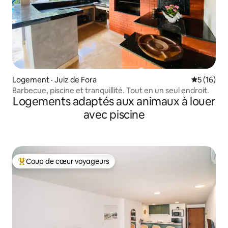
Logement · Juiz de Fora
Note moye
5 (16)
Barbecue, piscine et tranquillité. Tout en un seul endroit.
Logements adaptés aux animaux à louer
avec piscine
Coup de cœur voyageurs
Coup de cœur voyageurs parmi les plus aimés