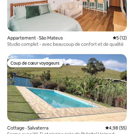
Appartement · São Mateus
Note moye
5 (12)
Studio complet - avec beaucoup de confort et de qualité
Coup de cœur voyageurs
Coup de cœur voyageurs
Cottage · Salvaterra
Note moyenne
4,98 (55)