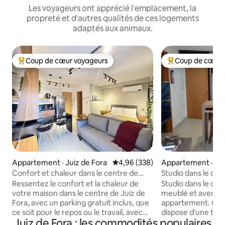
Les voyageurs ont apprécié l'emplacement, la
propreté et d'autres qualités de ces logements
adaptés aux animaux.
Coup de cœur voyageurs
Coup de cœur 
Coup de cœur voyageurs parmi les plus aimés
Coup de cœur voy
Appartement · Juiz de Fora
Note moyenne de 4,96 sur 5, 3
4,96 (338)
Appartement · Jui
Confort et chaleur dans le centre de
Studio dans le cen
Juiz de Fora
Charmant !
Ressentez le confort et la chaleur de
Studio dans le ce
votre maison dans le centre de Juiz de
meublé et avec tou
Fora, avec un parking gratuit inclus, que
appartement. Confo
ce soit pour le repos ou le travail, avec
dispose d'une tél
Juiz de Fora : les commodités populaires
une connexion Internet haut débit (500
Amazon Prime), d'