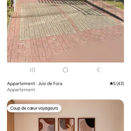
Appartement · Juiz de Fora
Note moye
5 (43)
Appartement
Coup de cœur voyageurs
Coup de cœur voyageurs