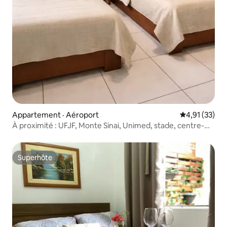
Appartement · Aéroport
Note moyenne
4,91 (33)
À proximité : UFJF, Monte Sinai, Unimed, stade, centre-
ville.
Superhôte
Superhôte