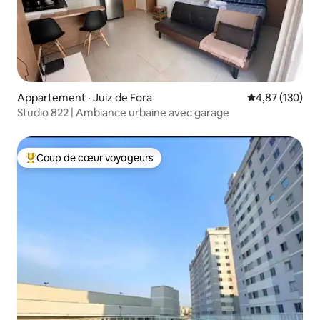
Appartement · Juiz de Fora
Note moyenne 
4,87 (130)
Studio 822 | Ambiance urbaine avec garage
Coup de cœur voyageurs
Coup de cœur voyageurs parmi les plus aimés