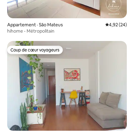
Appartement · São Mateus
Note moyenne
4,92 (24)
hihome - Métropolitain
Coup de cœur voyageurs
Coup de cœur voyageurs