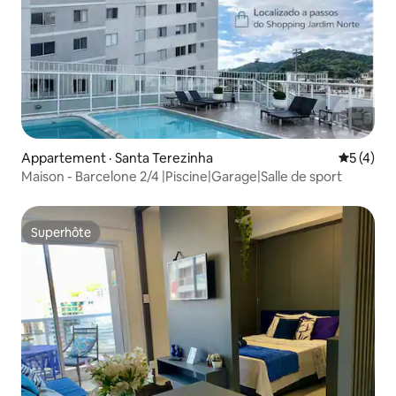
Appartement · Santa Terezinha
Note moy
5 (4)
Maison - Barcelone 2/4 |Piscine|Garage|Salle de sport
Superhôte
Superhôte