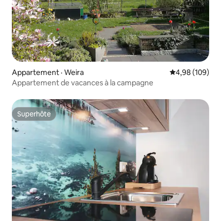
Appartement · Weira
Note moyenne 
4,98 (109)
Appartement de vacances à la campagne
Superhôte
Superhôte