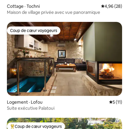
Cottage · Tochni
Note moyenne
4,96 (28)
Maison de village privée avec vue panoramique
Coup de cœur voyageurs
Coup de cœur voyageurs
Logement · Lofou
Note moye
5 (11)
Suite exécutive Palatoui
Coup de cœur voyageurs
Coup de cœur voyageurs parmi les plus aimés