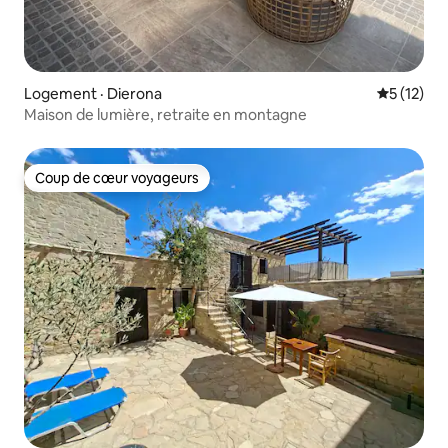
Logement · Dierona
Note moye
5 (12)
Maison de lumière, retraite en montagne
Coup de cœur voyageurs
Coup de cœur voyageurs