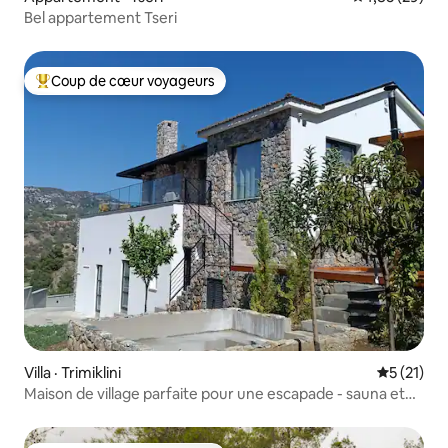
Bel appartement Tseri
Coup de cœur voyageurs
Coup de cœur voyageurs parmi les plus aimés
Villa · Trimiklini
Note moye
5 (21)
Maison de village parfaite pour une escapade - sauna et
jacuzzi froid