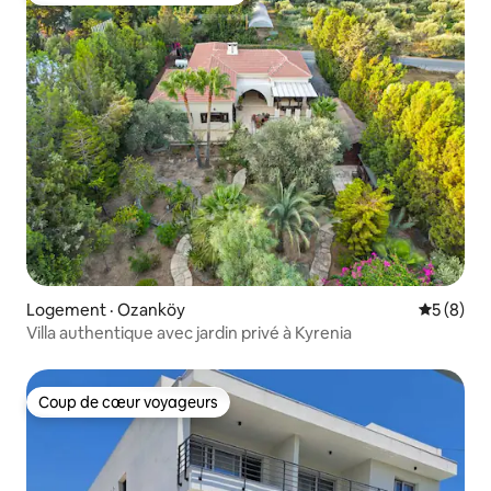
Logement · Ozanköy
Note moy
5 (8)
Villa authentique avec jardin privé à Kyrenia
Coup de cœur voyageurs
Coup de cœur voyageurs