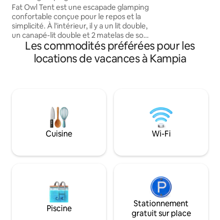
Owl avec spa
Fat Owl Tent est une escapade glamping
propre piscine cha
confortable conçue pour le repos et la
détendez-vous dan
simplicité. À l'intérieur, il y a un lit double,
et relaxez-vous da
un canapé-lit double et 2 matelas de sol
verre, le tout ent
Les commodités préférées pour les
pour un maximum de 6 personnes, ainsi
élégant, d'une te
que l'électricité et la
intelligente et d'u
locations de vacances à Kampia
climatisation/chauffage. Votre salle de
bain extérieure privée avec douche
chaude est située à quelques mètres de
la tente. La tente comprend sa propre
pergola avec une cuisine extérieure, un
barbecue au gaz et une cuisinière, un
réfrigérateur et un coin repas offrant
une vue sur les collines. La tente Fat Owl
Cuisine
Wi-Fi
dispose également d'un spa privé,
réservé uniquement à ses invités.
Stationnement
Piscine
gratuit sur place