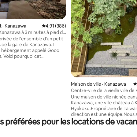
 · Kanazawa
Note moyenne de 4,91 sur 5, 386 commentai
4,91 (386)
Kanazawa à 3 minutes à pied de
 location de pieds] 1 immeuble
privée de l'ensemble d'un petit
privé, donc tout le monde
 de la gare de Kanazawa. Il
un hébergement appelé Good
i cet
nt est idéal pour les voyages
sur 5, 128 commentaires
en groupe. Idéalement
minutes à pied de la gare de
 il offre un espace spacieux de
Maison de ville · Kanazawa
N
salon, salle à manger, salon,
Centre-ville de la vieille ville 
 salle de séjour). C'est un
# Traditionnel # Confortable #
Une maison de ville nichée dans 
gréable où l'on peut passer du
complète # Machiya # Jardin pr
Kanazawa, une ville château à 
emble pendant la journée,
distance de marche des sites
Hyakoku.Propriétaire de Taïwan
 son intimité dans sa propre
touristiques # Équipe maman d
direction est une équipe.Nous 
u moment du coucher. Le
 préférées pour les locations de vaca
préservé le bâtiment d'avant-g
 équipé d'une télévision grand
installé de l'eau neuve.Séjourn
70 pouces et vous pouvez
une vieille maison peut goûter 
 profiter de Netflix. Le balcon