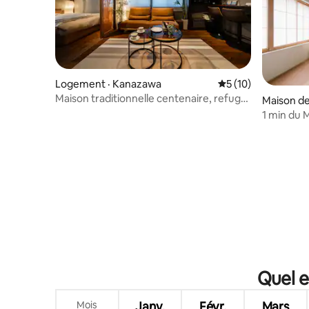
Logement · Kanazawa
Note moyenne de 5
5 (10)
Maison traditionnelle centenaire, refuge
Maison de
à Kanazawa — à 5 minutes à pied de la
1 min du 
gare de Kanazawa
｜YALDA
Quel e
Mois
Janv.
Févr.
Mars