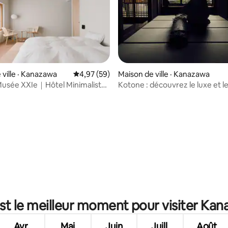
 sur 5, 10 commentaires
 ville · Kanazawa
Note moyenne de 4,97 sur 5, 59 commentai
4,97 (59)
Maison de ville · Kanazawa
Musée XXIe｜Hôtel Minimaliste
Kotone : découvrez le luxe et l
traditions japonaises
st le meilleur moment pour visiter Ka
Avr.
Mai
Juin
Juill.
Août