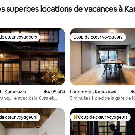
es superbes locations de vacances à K
de cœur voyageurs
Coup de cœur voyageurs
cœur voyageurs parmi les plus aimés
Coup de cœur voyageurs
 sur 5, 83 commentaires
 · Kanazawa
Note moyenne de 4,95 sur 5, 42 commentai
4,95 (42)
Logement · Kanazawa
N
ranquille avec bain Kura et
5 minutes à pied de la gare de 
ment gratuit
[Entièrement privé] Maison trad
moderne avec 4 chambres et 2 
bain
de cœur voyageurs
Coup de cœur voyageurs
cœur voyageurs parmi les plus aimés
Coup de cœur voyageurs parmi 