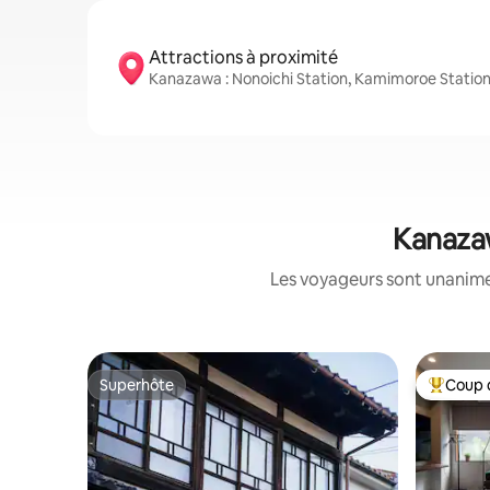
Attractions à proximité
Kanazawa : Nonoichi Station, Kamimoroe Station 
Kanazaw
Les voyageurs sont unanimes
Superhôte
Coup 
Superhôte
Coup de 