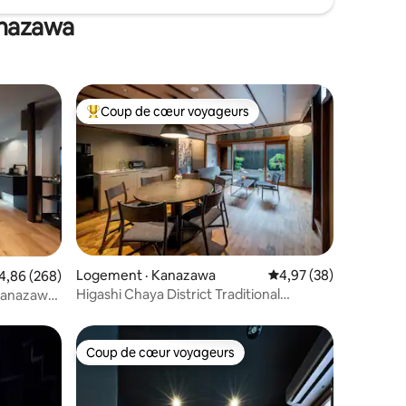
anazawa
Coup de cœur voyageurs
Coup de cœur voyageurs parmi les plus aimés
Logement · Kanazawa
Note moyenne de 4,97
4,97 (38)
res
ote moyenne de 4,86 sur 5, 268 commentaires
4,86 (268)
Higashi Chaya District Traditional
Kanazawa |
House・Kitchen
itionnelle
salles de
Coup de cœur voyageurs
les plus aimés
Coup de cœur voyageurs