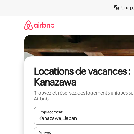
Aller
Une pa
directement
au
contenu
Locations de vacances :
Kanazawa
Trouvez et réservez des logements uniques su
Airbnb.
Emplacement
Quand les résultats sont affichés, parcourez-les en 
Arrivée