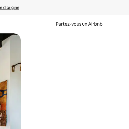
e d'origine
Partez-vous un Airbnb
et en les faisant glisser.