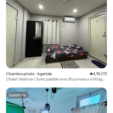
Chambre privée · Agartala
Note moyenne
4,76 (17)
Chalet Vaishnav | Suite paisible avec lits jumeaux à l'étage
supérieur
Superhôte
Superhôte