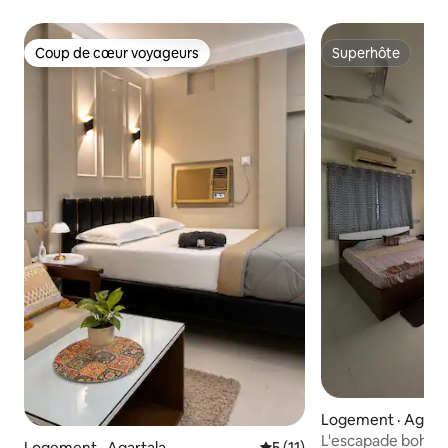
Coup de cœur voyageurs
Superhôte
Coup de cœur voyageurs
Superhôte
Logement · Agart
L'escapade bohèm
Logement · Agartala
Note moyenne de 5 sur 5, 
5 (11)