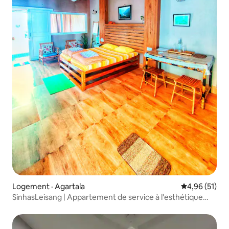
Logement · Agartala
Note moyenne
4,96 (51)
SinhasLeisang | Appartement de service à l'esthétique
moderne