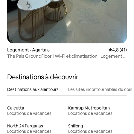
Logement · Agartala
Note moyenn
4,8 (41)
The Pals GroundFloor | Wi-Fi et climatisation | Logement à
l’esthétique moderne
Destinations à découvrir
Destinations aux alentours
Les sites incontournables du coin
Calcutta
Kamrup Metropolitan
Locations de vacances
Locations de vacances
North 24 Parganas
Shillong
Locations de vacances
Locations de vacances