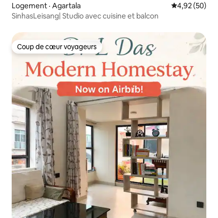
Logement · Agartala
Note moyenne
4,92 (50)
SinhasLeisang| Studio avec cuisine et balcon
Coup de cœur voyageurs
Coup de cœur voyageurs