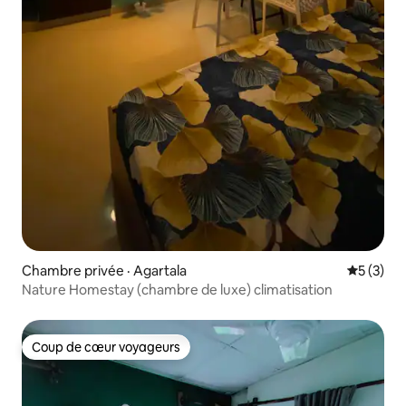
Chambre privée · Agartala
Note moy
5 (3)
Nature Homestay (chambre de luxe) climatisation
Coup de cœur voyageurs
Coup de cœur voyageurs