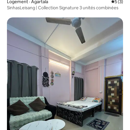
Logement · Agartala
Note moy
5 (3)
SinhasLeisang | Collection Signature 3 unités combinées