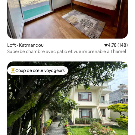
Loft · Katmandou
Note moyenne 
4,78 (148)
Superbe chambre avec patio et vue imprenable à Thamel
Coup de cœur voyageurs
Coup de cœur voyageurs parmi les plus aimés