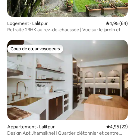
Logement · Lalitpur
Note moyenne
4,95 (64)
Retraite 2BHK au rez-de-chaussée | Vue sur le jardin et
stationnement
Coup de cœur voyageurs
Coup de cœur voyageurs
Appartement · Lalitpur
Note moyenne
4,95 (22)
Design Apt Jhamsikhel | Quartier piétonnier et centre