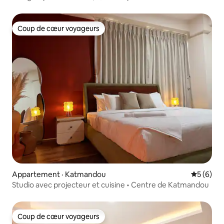
créatif
Coup de cœur voyageurs
Coup de cœur voyageurs
Appartement · Katmandou
Note moy
5 (6)
Studio avec projecteur et cuisine • Centre de Katmandou
Coup de cœur voyageurs
Coup de cœur voyageurs