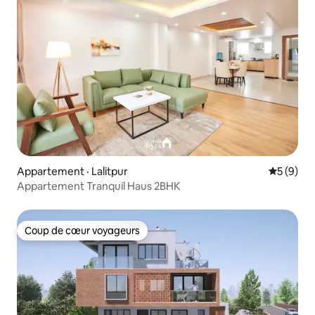
Appartement · Lalitpur
Note moy
5 (9)
Appartement Tranquil Haus 2BHK
Coup de cœur voyageurs
Coup de cœur voyageurs