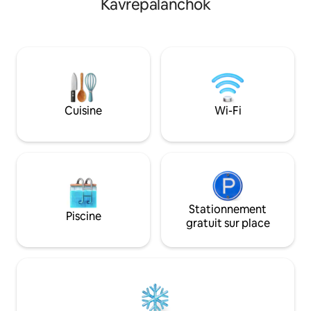
Kavrepalanchok
région. Les voyag
balcon privé, imprégnez-vous de la vue
de la promenade d
panoramique sur la vallée de Katmandou
expérimenter la cu
scintillant au crépuscule, encadrée par
locales et découvri
des collines verdoyantes. Derrière la villa
complètement diffé
se trouve une jungle intacte, de sorte
week-ends sont g
que vous vous réveillerez au chant des
et bruyants car la 
oiseaux, vous vous promènerez dans la
locaux organisen
nature et vous ne serez toujours qu'à
sociaux et font la f
Cuisine
Wi-Fi
une courte distance en voiture des
cafés et des restaurants.
Stationnement
Piscine
gratuit sur place