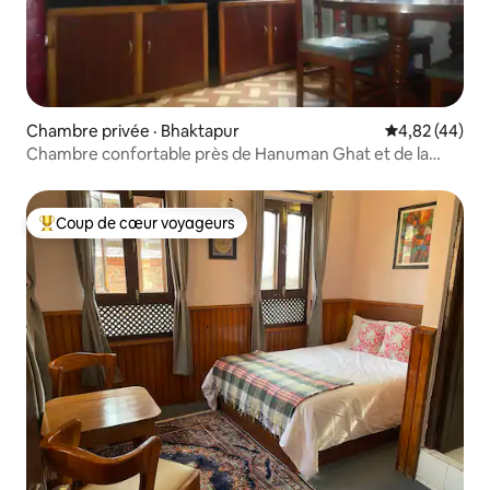
Chambre privée · Bhaktapur
Note moyenne
4,82 (44)
Chambre confortable près de Hanuman Ghat et de la
place Taomadhi
Coup de cœur voyageurs
Coup de cœur voyageurs parmi les plus aimés