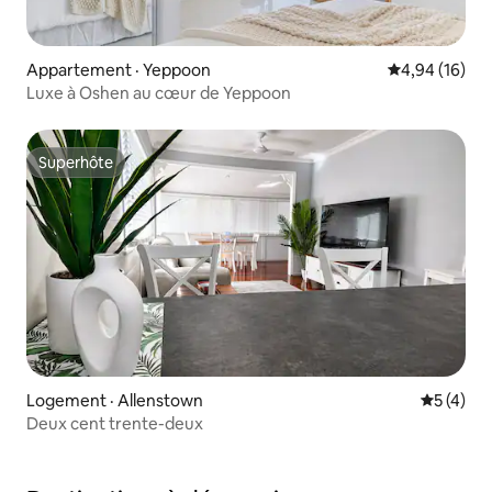
Appartement · Yeppoon
Note moyenne
4,94 (16)
Luxe à Oshen au cœur de Yeppoon
Superhôte
Superhôte
Logement · Allenstown
Note moy
5 (4)
Deux cent trente-deux