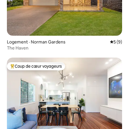
Logement · Norman Gardens
Note moy
5 (9)
The Haven
Coup de cœur voyageurs
Coup de cœur voyageurs parmi les plus aimés