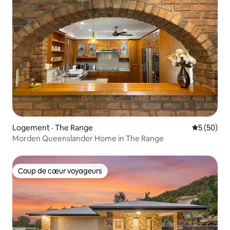
Logement · The Range
Note moye
5 (50)
Morden Queenslander Home in The Range
Coup de cœur voyageurs
Coup de cœur voyageurs