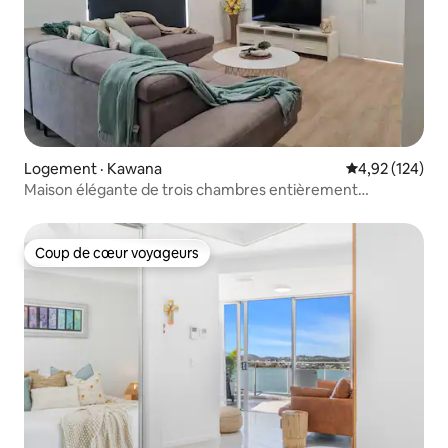
Logement · Kawana
Note moyenne 
4,92 (124)
Maison élégante de trois chambres entièrement
climatisée
Coup de cœur voyageurs
Coup de cœur voyageurs